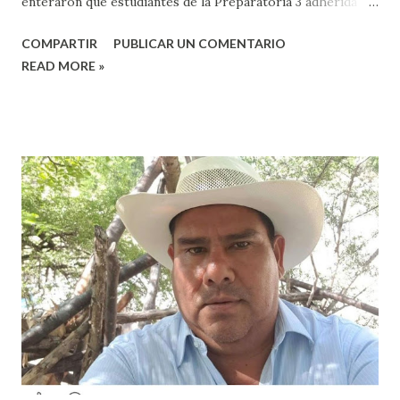
enteraron que estudiantes de la Preparatoria 3 adherida a
la Universidad Autónoma Benito Juárez (UABJO) habían
COMPARTIR
PUBLICAR UN COMENTARIO
colocado un tendedero de denuncias por el tema de acoso
READ MORE »
sexual por partes de profesores dentro de la institución,
en el marco del día Internacional de la Mujer, por lo que el
caso fue exhibido. En este sentido, informó que a través de
sus redes sociales decidieron anunciar que integrantes de
la colectiva acudieron a la Prepa 3 a recibir las denuncias de
acosos sexual por parte de sus profesores sin que las
autoridades educativas hicieran nada. Valeria Palma informó
que durante los 5 años que llevan realizando la marcha
feminista la Escuela Preparatoria 3 es una de las escuelas
que más denuncias recibe por tema de acosos sexual, por lo
que decidieron acudir a la institución y acuerpar a las e...