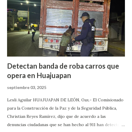
originaron que el edil perdiera la vida en el lugar. Además,
el presidente municipal el 6 de mayo venía viajando sobre la
carretera Huajuapan-Puebla a la altura del municipio de
Petlalcingo , Puebla, cuando sujetos fuertemente armados
lo bajaron de sus camioneta y los secuestraron con fines de
extorsión, donde le pedían una can...
Detectan banda de roba carros que
opera en Huajuapan
septiembre 03, 2025
Lesli Aguilar HUAJUAPAN DE LEÓN, Oax.- El Comisionado
para la Construcción de la Paz y de la Seguridad Pública,
Christian Reyes Ramírez, dijo que de acuerdo a las
denuncias ciudadanas que se han hecho al 911 han detectado