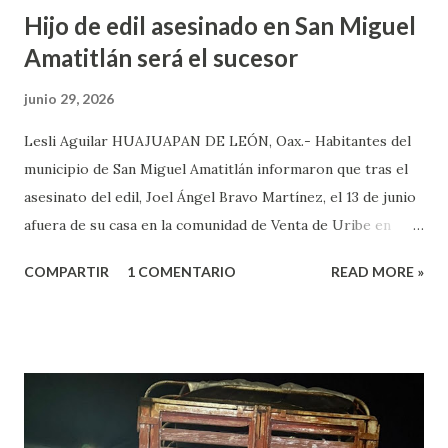
Hijo de edil asesinado en San Miguel
Amatitlán será el sucesor
junio 29, 2026
Lesli Aguilar HUAJUAPAN DE LEÓN, Oax.- Habitantes del
municipio de San Miguel Amatitlán informaron que tras el
asesinato del edil, Joel Ángel Bravo Martínez, el 13 de junio
afuera de su casa en la comunidad de Venta de Uribe en
Amatitlán, será el hijo del munícipe Jovani Bravo Cabrera
COMPARTIR
1 COMENTARIO
READ MORE »
el que tome protesta para poder concluir el gobierno
municipal que inició su padre y concluye hasta el 2027. Es de
referir que la mañana del 13 de junio un sujeto armado llegó
al domicilio del edil, antes de que el iniciara su agenda del
día, quien sacó un arma de fuego y disparo contra él, por lo
que las lesiones provocadas por este ataque armado