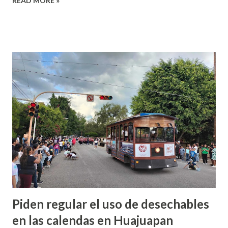
READ MORE »
sin tener una orden de aprehensión, por lo que ambas
detenciones son ilegales y arbitrarias. Santiago Reyes
informó que el Florentino Velasco fue detenido afuera del
Hospital Básico Comunitario de Chalcatongo de Hidalgo
cuando llevo a una persona a recibir atención médica
derivado del enfrentamiento que hubo entre pobladores de
Yolotepec y Yosondúa por un conflicto agrario, y en
primera instancia fue detenido por elementos de la Policía
Municipal de Chalcatongo, sin embargo, más tarde fue
llevado a la comunidad de San Agustín Tlacotepec y ahí fue
entregado a elementos de la Policía Municipal, no obstante,
fue llevado a la Fiscalía de Tlaxiaco y lueg...
Piden regular el uso de desechables
en las calendas en Huajuapan