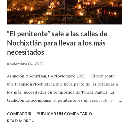
mascaritas se distinguía porque eran generalmente de la c...
“El penitente” sale a las calles de
Nochixtlán para llevar a los más
necesitados
noviembre 04, 2025
Asunción Nochixtlán, 04 Noviembre 2025.- “El penitente”
una tradición Nochixteca que lleva parte de las ofrendas a
los más necesitados en temporada de Todos Santos. La
tradición de acompañar al penitente, es un recorrido que
hace un hombre vestido de negro con las manos atadas,
COMPARTIR
PUBLICAR UN COMENTARIO
recorre los 4 barrios de Nochixtlán, en busca de lo que
READ MORE »
gusten compartirle de la ofrenda deambula por las calles.