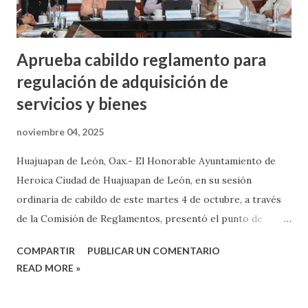
Aprueba cabildo reglamento para
regulación de adquisición de
servicios y bienes
noviembre 04, 2025
Huajuapan de León, Oax.- El Honorable Ayuntamiento de
Heroica Ciudad de Huajuapan de León, en su sesión
ordinaria de cabildo de este martes 4 de octubre, a través
de la Comisión de Reglamentos, presentó el punto de
acuerdo para la aprobación del Reglamento de
COMPARTIR
PUBLICAR UN COMENTARIO
Adquisiciones, Enajenaciones, Arrendamientos, Servicios y
READ MORE »
Administración de Bienes. La Síndico Hacendaria, Martha
Elsa García Manzanares, indicó que este reglamento