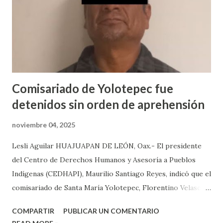
que puede alcanzar una pena mínima de 40 a 60 años, si
logramos comprobar una agravante estamos hablando de
una mayor pena, que sería hasta de 80 años”. ...
Comisariado de Yolotepec fue
detenidos sin orden de aprehensión
noviembre 04, 2025
Lesli Aguilar HUAJUAPAN DE LEÓN, Oax.- El presidente
del Centro de Derechos Humanos y Asesoría a Pueblos
Indígenas (CEDHAPI), Maurilio Santiago Reyes, indicó que el
comisariado de Santa María Yolotepec, Florentino Velasco,
y el agente municipal de Buenavista Yosondúa, Lodedagrio
COMPARTIR
PUBLICAR UN COMENTARIO
López García, fueron detenidos por la Fiscalía de Oaxaca