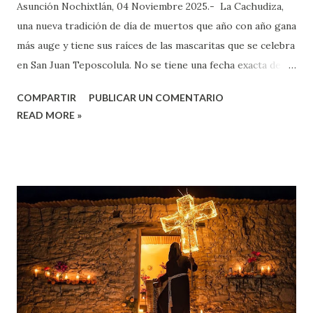
Asunción Nochixtlán, 04 Noviembre 2025.- La Cachudiza,
una nueva tradición de día de muertos que año con año gana
más auge y tiene sus raíces de las mascaritas que se celebra
en San Juan Teposcolula. No se tiene una fecha exacta de
cuando se inició con esta tradición, pero se tienen
COMPARTIR
PUBLICAR UN COMENTARIO
registros de más de 100 años, surge para celebrar a los
READ MORE »
muertos en San Juan Teposcolula, tradición que se ha ido
transformando y nace el cachudo y la Cachudiza. El cachudo
es el 2 de noviembre y la Cachudiza del 3 de noviembre,e
tienen sus orígenes en el baile tradicional “las mascaritas”.
La mascara: El Baile de las mascaritas, se bailaba el día dos
para una parte del pueblo del lado sur y el día tres para el
lado norte, partiendo de la explanada municipal y terminado
en la casa de alguno los organizadores, se iba de casa en
casa y se bailaba en los jardines, mientras el casero les
invitaba algo de lo que hubiera en la ofrenda.. El baile de las