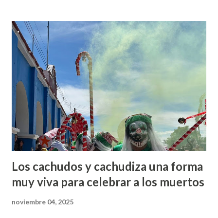
obedece a la actualización del aún reglamento vigente, para
brindar la certeza a la ciudadanía del uso de los recursos
públicos, de manera transparente y apegado a las
disposiciones estatales y federales. Señaló que tras una
serie de encuentros que sostuvieron los integrantes de
esta comisión, la información vertida en el documento que
se presentó para su aprobación, es el compendio de las
propuestas de los representantes de los diferentes
sectores de la población. En ese sentido, el presidente
municipal, Luis de León Martínez Sánchez, coincidió con los
c...
Los cachudos y cachudiza una forma
muy viva para celebrar a los muertos
noviembre 04, 2025