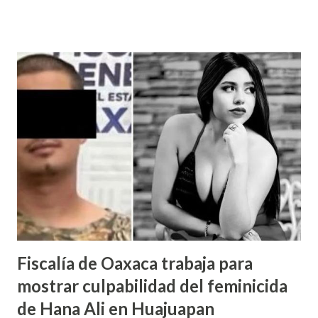
Cuando el viento de noviembre sopla por las calles de
Nochixtlán, y copal se mezcla con el olor al pan, una imagen
aparece entre las calles, es el penitente, un caminante que
cubre su rostro, portando un farol que brilla en las
oscuridades, su luz guía a las almas que regresan a visitar a
sus seres queridos, e ilumina los corazones de quienes
están aquí. Hace muchos años los penitentes eran presos
que al pasar por las calles pedían una frutita para los
presos, las familias les ofrecían pan, fruta y comida, con
eso ayudaban a los que más lo necesitaban, con el tiempo la
tr...
Fiscalía de Oaxaca trabaja para
mostrar culpabilidad del feminicida
de Hana Ali en Huajuapan