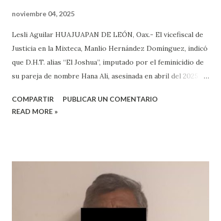
noviembre 04, 2025
Lesli Aguilar HUAJUAPAN DE LEÓN, Oax.- El vicefiscal de
Justicia en la Mixteca, Manlio Hernández Domínguez, indicó
que D.H.T. alias “El Joshua”, imputado por el feminicidio de
su pareja de nombre Hana Ali, asesinada en abril del 2025 en
Huajuapan de León, sigue en prisión y se podría
COMPARTIR
PUBLICAR UN COMENTARIO
comprobar su culpabilidad en el delito que se le imputa en
READ MORE »
las siguientes semanas. Refirió que en redes sociales salió
una falsa información donde se hablaba que El Joshua había
salido en libertad tras haber sido detenido en abril de este
año por ser el posible responsable del feminicidio de Hana
Ali, la exregidora juvenil de Huajuapan que fue asesinada el
24 de abril de 2025 en Huajuapan presuntamente por su
pareja sentimental. Dijo que “nosotros vamos acusar y
estamos buscando la pena máxima por el delito femicidio, y