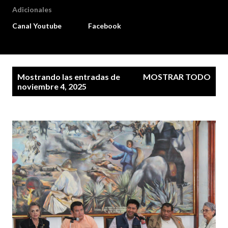
Adicionales
Canal Youtube
Facebook
E
Mostrando las entradas de
MOSTRAR TODO
n
noviembre 4, 2025
t
r
a
d
a
s