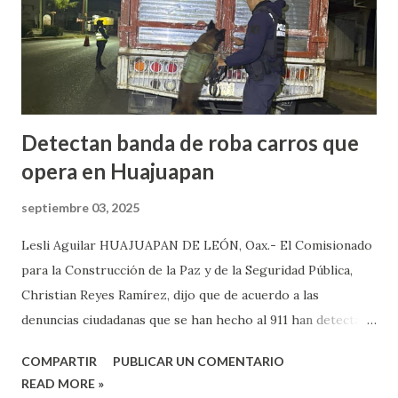
Petlalcingo , Puebla, cuando sujetos fuertemente armados
lo bajaron de sus camioneta y los secuestraron con fines de
extorsión, donde le pedían una can...
Detectan banda de roba carros que
opera en Huajuapan
septiembre 03, 2025
Lesli Aguilar HUAJUAPAN DE LEÓN, Oax.- El Comisionado
para la Construcción de la Paz y de la Seguridad Pública,
Christian Reyes Ramírez, dijo que de acuerdo a las
denuncias ciudadanas que se han hecho al 911 han detectado
la presencia de bandas del crimen organizado, las cuales, se
COMPARTIR
PUBLICAR UN COMENTARIO
dedican a robar carros y motocicletas, los cuales, operan en
READ MORE »
diferentes puntos de la ciudad de Huajuapan. Reyes Ramírez