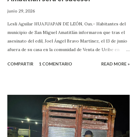
junio 29, 2026
Lesli Aguilar HUAJUAPAN DE LEÓN, Oax.- Habitantes del
municipio de San Miguel Amatitlán informaron que tras el
asesinato del edil, Joel Ángel Bravo Martínez, el 13 de junio
afuera de su casa en la comunidad de Venta de Uribe en
Amatitlán, será el hijo del munícipe Jovani Bravo Cabrera
COMPARTIR
1 COMENTARIO
READ MORE »
el que tome protesta para poder concluir el gobierno
municipal que inició su padre y concluye hasta el 2027. Es de
referir que la mañana del 13 de junio un sujeto armado llegó
al domicilio del edil, antes de que el iniciara su agenda del
día, quien sacó un arma de fuego y disparo contra él, por lo
que las lesiones provocadas por este ataque armado
originaron que el edil perdiera la vida en el lugar. Además,
el presidente municipal el 6 de mayo venía viajando sobre la
carretera Huajuapan-Puebla a la altura del municipio de