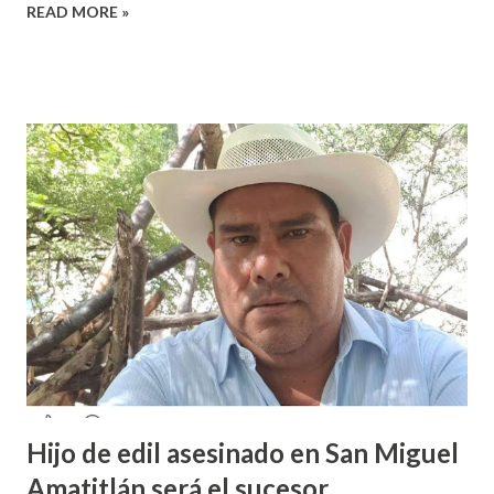
READ MORE »
sexual por partes de profesores dentro de la institución,
en el marco del día Internacional de la Mujer, por lo que el
caso fue exhibido. En este sentido, informó que a través de
sus redes sociales decidieron anunciar que integrantes de
la colectiva acudieron a la Prepa 3 a recibir las denuncias de
acosos sexual por parte de sus profesores sin que las
autoridades educativas hicieran nada. Valeria Palma informó
que durante los 5 años que llevan realizando la marcha
feminista la Escuela Preparatoria 3 es una de las escuelas
que más denuncias recibe por tema de acosos sexual, por lo
que decidieron acudir a la institución y acuerpar a las e...
Hijo de edil asesinado en San Miguel
Amatitlán será el sucesor