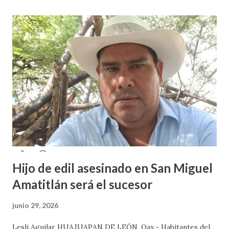
sus redes sociales decidieron anunciar que integrantes de
la colectiva acudieron a la Prepa 3 a recibir las denuncias de
acosos sexual por parte de sus profesores sin que las
autoridades educativas hicieran nada. Valeria Palma informó
que durante los 5 años que llevan realizando la marcha
feminista la Escuela Preparatoria 3 es una de las escuelas
que más denuncias recibe por tema de acosos sexual, por lo
que decidieron acudir a la institución y acuerpar a las e...
Hijo de edil asesinado en San Miguel
Amatitlán será el sucesor
junio 29, 2026
Lesli Aguilar HUAJUAPAN DE LEÓN, Oax.- Habitantes del