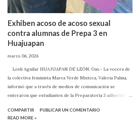
Exhiben acoso de acoso sexual
contra alumnas de Prepa 3 en
Huajuapan
marzo 06, 2026
Lesli Aguilar HUAJUAPAN DE LEÓN, Oax.- La vocera de
la colectiva feminista Marea Verde Mixteca, Valeria Palma,
informó que a través de medios de comunicación se
enteraron que estudiantes de la Preparatoria 3 adherida a
la Universidad Autónoma Benito Juárez (UABJO) habían
COMPARTIR
PUBLICAR UN COMENTARIO
colocado un tendedero de denuncias por el tema de acoso
READ MORE »
sexual por partes de profesores dentro de la institución,
en el marco del día Internacional de la Mujer, por lo que el
caso fue exhibido. En este sentido, informó que a través de