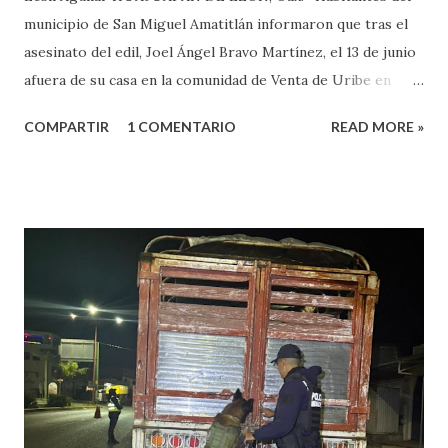
municipio de San Miguel Amatitlán informaron que tras el
asesinato del edil, Joel Ángel Bravo Martínez, el 13 de junio
afuera de su casa en la comunidad de Venta de Uribe en
Amatitlán, será el hijo del munícipe Jovani Bravo Cabrera
COMPARTIR
1 COMENTARIO
READ MORE »
el que tome protesta para poder concluir el gobierno
municipal que inició su padre y concluye hasta el 2027. Es de
referir que la mañana del 13 de junio un sujeto armado llegó
al domicilio del edil, antes de que el iniciara su agenda del
día, quien sacó un arma de fuego y disparo contra él, por lo
que las lesiones provocadas por este ataque armado
originaron que el edil perdiera la vida en el lugar. Además,
el presidente municipal el 6 de mayo venía viajando sobre la
carretera Huajuapan-Puebla a la altura del municipio de
Petlalcingo , Puebla, cuando sujetos fuertemente armados
lo bajaron de sus camioneta y los secuestraron con fines de
extorsión, donde le pedían una can...