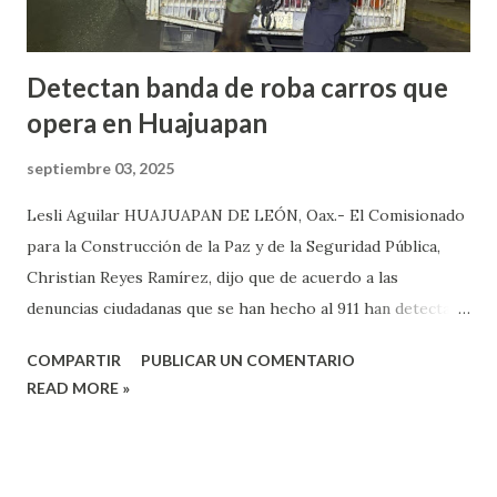
Detectan banda de roba carros que
opera en Huajuapan
septiembre 03, 2025
Lesli Aguilar HUAJUAPAN DE LEÓN, Oax.- El Comisionado
para la Construcción de la Paz y de la Seguridad Pública,
Christian Reyes Ramírez, dijo que de acuerdo a las
denuncias ciudadanas que se han hecho al 911 han detectado
la presencia de bandas del crimen organizado, las cuales, se
COMPARTIR
PUBLICAR UN COMENTARIO
dedican a robar carros y motocicletas, los cuales, operan en
READ MORE »
diferentes puntos de la ciudad de Huajuapan. Reyes Ramírez
dijo que de acuerdo a las denuncias y videos que han sido
difundidos por redes sociales, donde se observan a un
grupo de personas que se dedican a robar motocicletas y