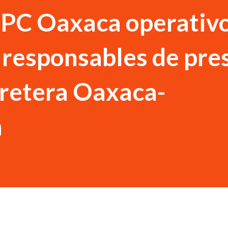
SPC Oaxaca operativ
 responsables de pre
rretera Oaxaca-
n