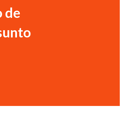
o de
sunto