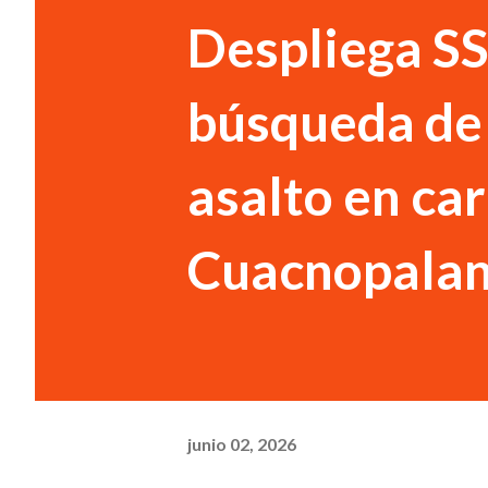
Despliega S
búsqueda de
asalto en ca
Cuacnopala
junio 02, 2026