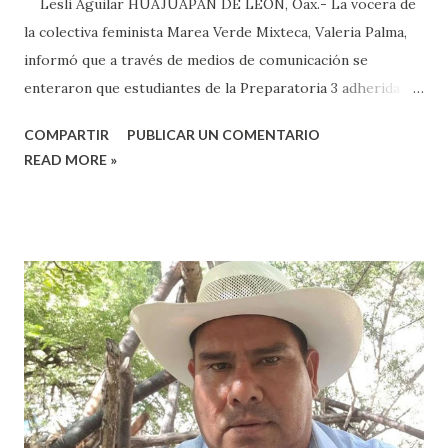
Lesli Aguilar HUAJUAPAN DE LEÓN, Oax.- La vocera de
la colectiva feminista Marea Verde Mixteca, Valeria Palma,
informó que a través de medios de comunicación se
enteraron que estudiantes de la Preparatoria 3 adherida a
la Universidad Autónoma Benito Juárez (UABJO) habían
COMPARTIR
PUBLICAR UN COMENTARIO
colocado un tendedero de denuncias por el tema de acoso
READ MORE »
sexual por partes de profesores dentro de la institución,
en el marco del día Internacional de la Mujer, por lo que el
caso fue exhibido. En este sentido, informó que a través de
sus redes sociales decidieron anunciar que integrantes de
la colectiva acudieron a la Prepa 3 a recibir las denuncias de
acosos sexual por parte de sus profesores sin que las
autoridades educativas hicieran nada. Valeria Palma informó
que durante los 5 años que llevan realizando la marcha
feminista la Escuela Preparatoria 3 es una de las escuelas
que más denuncias recibe por tema de acosos sexual, por lo