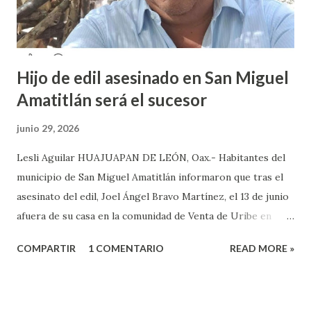
que decidieron acudir a la institución y acuerpar a las e...
Hijo de edil asesinado en San Miguel
Amatitlán será el sucesor
junio 29, 2026
Lesli Aguilar HUAJUAPAN DE LEÓN, Oax.- Habitantes del
municipio de San Miguel Amatitlán informaron que tras el
asesinato del edil, Joel Ángel Bravo Martínez, el 13 de junio
afuera de su casa en la comunidad de Venta de Uribe en
Amatitlán, será el hijo del munícipe Jovani Bravo Cabrera
COMPARTIR
1 COMENTARIO
READ MORE »
el que tome protesta para poder concluir el gobierno
municipal que inició su padre y concluye hasta el 2027. Es de
referir que la mañana del 13 de junio un sujeto armado llegó