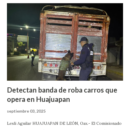
al domicilio del edil, antes de que el iniciara su agenda del
día, quien sacó un arma de fuego y disparo contra él, por lo
que las lesiones provocadas por este ataque armado
originaron que el edil perdiera la vida en el lugar. Además,
el presidente municipal el 6 de mayo venía viajando sobre la
carretera Huajuapan-Puebla a la altura del municipio de
Petlalcingo , Puebla, cuando sujetos fuertemente armados
lo bajaron de sus camioneta y los secuestraron con fines de
extorsión, donde le pedían una can...
Detectan banda de roba carros que
opera en Huajuapan
septiembre 03, 2025
Lesli Aguilar HUAJUAPAN DE LEÓN, Oax.- El Comisionado