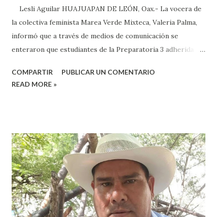
Lesli Aguilar HUAJUAPAN DE LEÓN, Oax.- La vocera de
la colectiva feminista Marea Verde Mixteca, Valeria Palma,
informó que a través de medios de comunicación se
enteraron que estudiantes de la Preparatoria 3 adherida a
la Universidad Autónoma Benito Juárez (UABJO) habían
COMPARTIR
PUBLICAR UN COMENTARIO
colocado un tendedero de denuncias por el tema de acoso
READ MORE »
sexual por partes de profesores dentro de la institución,
en el marco del día Internacional de la Mujer, por lo que el
caso fue exhibido. En este sentido, informó que a través de
sus redes sociales decidieron anunciar que integrantes de
la colectiva acudieron a la Prepa 3 a recibir las denuncias de
acosos sexual por parte de sus profesores sin que las
autoridades educativas hicieran nada. Valeria Palma informó
que durante los 5 años que llevan realizando la marcha
feminista la Escuela Preparatoria 3 es una de las escuelas
que más denuncias recibe por tema de acosos sexual, por lo