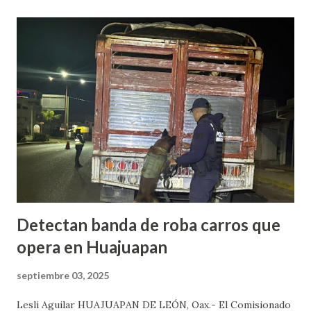
al domicilio del edil, antes de que el iniciara su agenda del
día, quien sacó un arma de fuego y disparo contra él, por lo
que las lesiones provocadas por este ataque armado
originaron que el edil perdiera la vida en el lugar. Además,
el presidente municipal el 6 de mayo venía viajando sobre la
carretera Huajuapan-Puebla a la altura del municipio de
Petlalcingo , Puebla, cuando sujetos fuertemente armados
lo bajaron de sus camioneta y los secuestraron con fines de
extorsión, donde le pedían una can...
Detectan banda de roba carros que
opera en Huajuapan
septiembre 03, 2025
Lesli Aguilar HUAJUAPAN DE LEÓN, Oax.- El Comisionado