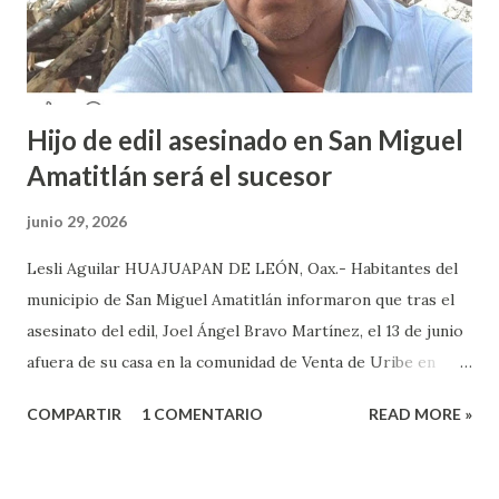
que decidieron acudir a la institución y acuerpar a las e...
Hijo de edil asesinado en San Miguel
Amatitlán será el sucesor
junio 29, 2026
Lesli Aguilar HUAJUAPAN DE LEÓN, Oax.- Habitantes del
municipio de San Miguel Amatitlán informaron que tras el
asesinato del edil, Joel Ángel Bravo Martínez, el 13 de junio
afuera de su casa en la comunidad de Venta de Uribe en
Amatitlán, será el hijo del munícipe Jovani Bravo Cabrera
COMPARTIR
1 COMENTARIO
READ MORE »
el que tome protesta para poder concluir el gobierno
municipal que inició su padre y concluye hasta el 2027. Es de
referir que la mañana del 13 de junio un sujeto armado llegó