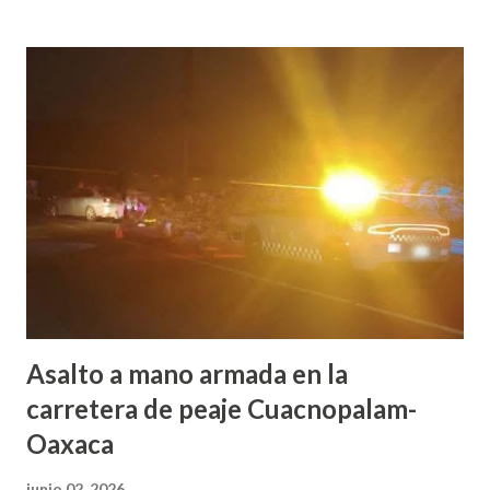
presidente municipal, Luis de León Martínez Sánchez. Su
meta es hacer más fuertes los lazos de amistad con los
pueblos vecinos y hermanos. Con este premio se
reconocerán los libros y escritos que hablen sobre la
histórica fecha del 23 de julio de 1812, recordando la
enorme huella que dejó el héroe José María Morelos y
Pavón en toda la zona de la Mixteca. En este sentido, la
comisión de reglamentos del municipio, dirigida por la
síndica hacendaria Martha Elsa García Manzanares, armó y
presentó el documento final con todas las bases. Este
reglamento tiene 14 artí...
Asalto a mano armada en la
carretera de peaje Cuacnopalam-
Oaxaca
junio 02, 2026