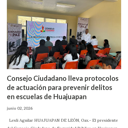
más de 5 veces estos informes. Sin embargo, dijo que por
fuentes del Gobierno Federal se enteraron que el recurso
ya fue destinado, y que incluso ya se determinó en que sitio
se construira este hospital, sin embargo, expuso que esta
situación debe de ser dada a conocer y que los frenos que
se están pidiendo a Huajuapan de León dejen de existir, ya
que el proyecto es ...
Consejo Ciudadano lleva protocolos
de actuación para prevenir delitos
en escuelas de Huajuapan
junio 02, 2026
Lesli Aguilar HUAJUAPAN DE LEÓN, Oax.- El presidente