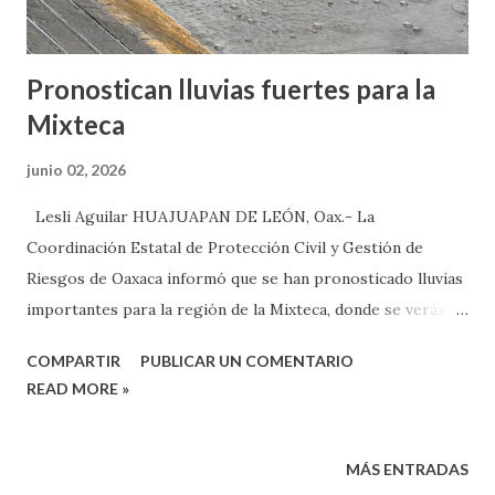
Pronostican lluvias fuertes para la
Mixteca
junio 02, 2026
Lesli Aguilar HUAJUAPAN DE LEÓN, Oax.- La
Coordinación Estatal de Protección Civil y Gestión de
Riesgos de Oaxaca informó que se han pronosticado lluvias
importantes para la región de la Mixteca, donde se verán
beneficiados la mayoría de los municipios de esta
COMPARTIR
PUBLICAR UN COMENTARIO
demarcación. En este sentido, el meteorólogo de la
READ MORE »
instancia, Cutberto Ruiz Jarquín, informó que las
lluvias se vuelven un riesgo cuando el hombre ha afectado
severamente al planeta, pero estas en sí son benévolas,
MÁS ENTRADAS
pues, la acumulación de basura genera taponamiento y por