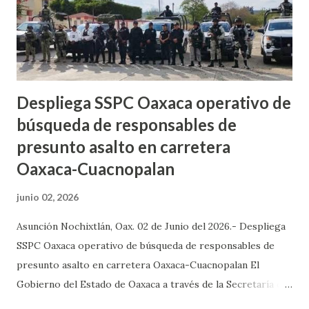
preliminar señala que los tres vehículos compactos —dos
Kia K3 y un Nissan Versa— presuntamente escoltaban a una
camioneta Toyota Sienna, todo...
Despliega SSPC Oaxaca operativo de
búsqueda de responsables de
presunto asalto en carretera
Oaxaca-Cuacnopalan
junio 02, 2026
Asunción Nochixtlán, Oax. 02 de Junio del 2026.- Despliega
SSPC Oaxaca operativo de búsqueda de responsables de
presunto asalto en carretera Oaxaca-Cuacnopalan El
Gobierno del Estado de Oaxaca a través de la Secretaría de
Seguridad y Protección Ciudadana, en coordinación con la