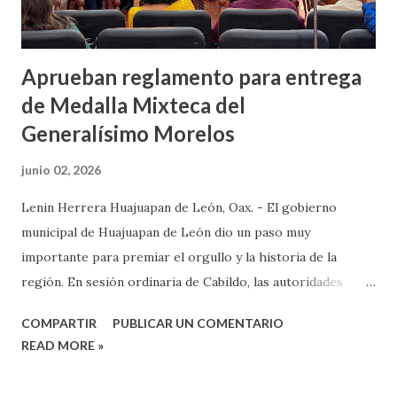
Aprueban reglamento para entrega
de Medalla Mixteca del
Generalísimo Morelos
junio 02, 2026
Lenin Herrera Huajuapan de León, Oax. - El gobierno
municipal de Huajuapan de León dio un paso muy
importante para premiar el orgullo y la historia de la
región. En sesión ordinaria de Cabildo, las autoridades
aprobaron las reglas que servirán para dar la Medalla
COMPARTIR
PUBLICAR UN COMENTARIO
Mixteca del Generalísimo Morelos, un premio que busca
READ MORE »
reconocer a quienes escriben y trabajan por la cultura de la
comunidad. Esta iniciativa nació de una propuesta del