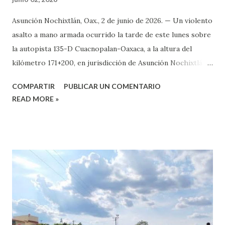
Asunción Nochixtlán, Oax., 2 de junio de 2026. — Un violento
asalto a mano armada ocurrido la tarde de este lunes sobre
la autopista 135-D Cuacnopalan-Oaxaca, a la altura del
kilómetro 171+200, en jurisdicción de Asunción Nochixtlán,
que dejó un saldo preliminar de cuatro personas lesionadas
COMPARTIR
PUBLICAR UN COMENTARIO
por impactos de arma de fuego, una se reporta en estado
READ MORE »
crítico. De acuerdo con los primeros reportes, al rededor
de las 18:00 hrs. choferes que transitaban por esta vía,
reportaron a personas lesionadas a unos kilómetros del
entronque de la pista con la federal en jurisdicción de
Asunción Nochixtlán, las víctimas viajaban en una caravana
integrada por cuatro vehículos particulares con placas de
circulación del estado de Guanajuato, cuando fueron
interceptadas, presuntamente un vehículo les cerró el
paso para despojarlas de sus pertenencias. Información