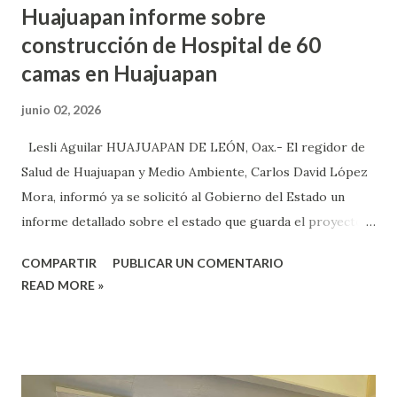
Huajuapan informe sobre
construcción de Hospital de 60
camas en Huajuapan
junio 02, 2026
Lesli Aguilar HUAJUAPAN DE LEÓN, Oax.- El regidor de
Salud de Huajuapan y Medio Ambiente, Carlos David López
Mora, informó ya se solicitó al Gobierno del Estado un
informe detallado sobre el estado que guarda el proyecto
de construcción del Hospital 60 camas para este municipio,
COMPARTIR
PUBLICAR UN COMENTARIO
y que fue anunciado en 2025 por la presidenta de la
READ MORE »
República, Claudia Sheinbaum Pardo. López Mora dijo que
se han topado con algunos frenos por parte de las
instancias del Gobierno del Estado, quienes no quieren
informar que estado guarda el proyecto de construcción
del Hospital de 60 camas, pues, refirió que ya solicitaron en