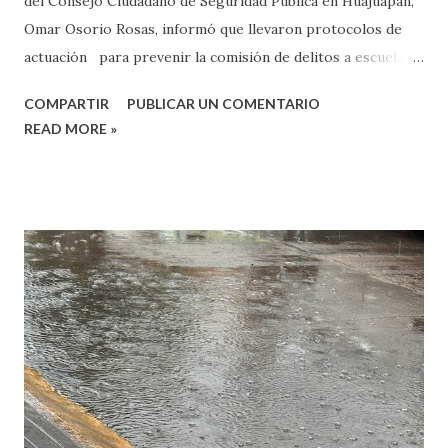
del Consejo Ciudadano de Seguridad Pública en Huajuapan,
Omar Osorio Rosas, informó que llevaron protocolos de
actuación para prevenir la comisión de delitos a escuelas
de nivel básico, medio superior y superior en Huajuapan.
COMPARTIR
PUBLICAR UN COMENTARIO
Osorio Rosas dijo que la finalidad es prevenir delitos
READ MORE »
dentro de las escuelas en Huajuapan de León, pues,
comentó que existen muchas herramientas que ayudan a
prevenirlos y estos deben de ser llevados a las infancias y
adolescencias y que estos hagan uso de las mismas. “Vamos
a involucrar estos protocolos de actuación al personal
docente, administrativo, a los padres de familia, porque
muchas ocasiones pareciera que solamente están dirigidos
a un sector, y no, el candado y el mach se hace cuando todos
estamos conectados, y lo que busca es que todos tengamos
una convivencia sana, pero el que no le caigas bien no
tiene que ser un motivo para que seas presa del bully...