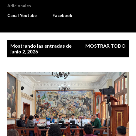
Adicionales
Canal Youtube
Facebook
E
Mostrando las entradas de
MOSTRAR TODO
n
junio 2, 2026
t
r
a
d
a
s