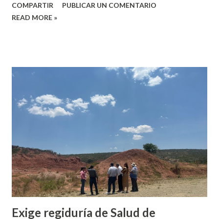
COMPARTIR
PUBLICAR UN COMENTARIO
Guardia Nacional (GN), desplegó un operativo de búsqueda
READ MORE »
para dar con las personas responsables de un presunto
asalto reportado la tarde de este lunes en la carretera 135
D Cuacnopalan-Oaxaca. De acuerdo con los reportes
policiacos fueron cuatro los vehículos involucrados, todos
con placas del estado de Guanajuato y en los cuales viajaban
seis personas. Al lugar arribaron cuerpos de rescate para
brindar a atención prehospitalaria. Sin embargo, cuando
llegaron elementos de la Policía Estatal en coordinación
con la GN, aseguraron únicamente a cuatro personas, ya
que dos habrían huido del lugar. Posteriormente, las
víctimas fueron trasladadas a un nosocomio en Asunción
Nochixtlán para recibir atención mé...
Exige regiduría de Salud de