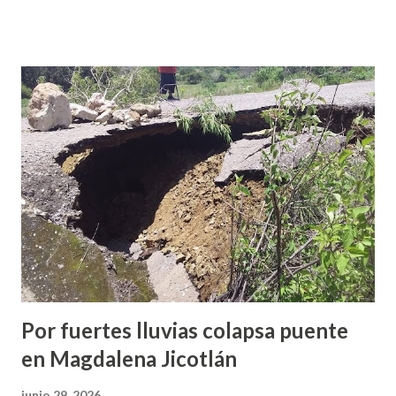
Justicia Indígena, Sistema Especializado para Adolescentes
y Actuación Policial en el Sistema Acusatorio Adversarial.
Este taller tiene como objetivo fortalecer las capacidades
de las autoridades municipales para la atención y resolución
de conflictos, así como brindar herramientas sobre la
actuación policial dentro del marco legal vigente,
promoviendo una justicia más cercana a la ciudadanía y
respetuosa de los sistemas normativos indígenas. La Mtra.
Ma. de Jesús Morales Barenca explico que estos talleres se
llevan a donde los municipios y ciudadanía tienen la iniciativa
de poder ap...
Por fuertes lluvias colapsa puente
en Magdalena Jicotlán
junio 29, 2026