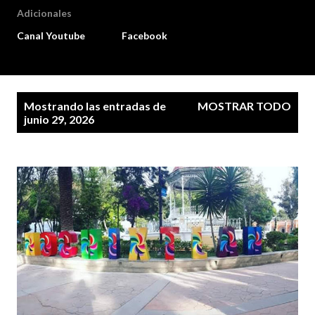
Adicionales
Canal Youtube
Facebook
E
Mostrando las entradas de
MOSTRAR TODO
n
junio 29, 2026
t
r
a
d
a
s