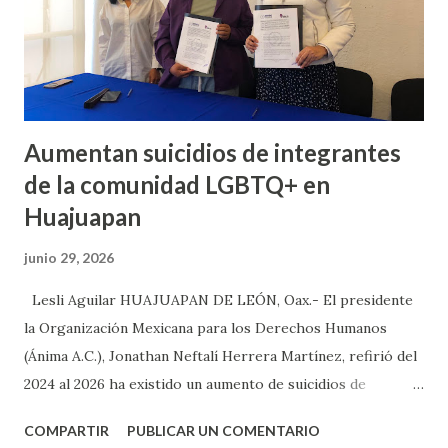
son detenciones ilegales, cateos arbitrarios contra mujeres
y hombres, por lo que se realizan las investigaciones po...
Aumentan suicidios de integrantes
de la comunidad LGBTQ+ en
Huajuapan
junio 29, 2026
Lesli Aguilar HUAJUAPAN DE LEÓN, Oax.- El presidente
la Organización Mexicana para los Derechos Humanos
(Ánima A.C.), Jonathan Neftalí Herrera Martínez, refirió del
2024 al 2026 ha existido un aumento de suicidios de
integrantes de la comunidad LGBTQ+, y la mayoría de las
COMPARTIR
PUBLICAR UN COMENTARIO
personas que han perdido la vida son menores de edad en