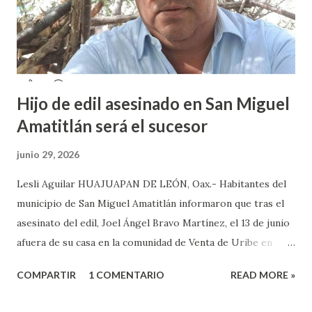
Jicotlán a Tepelmeme, su camino que los conecta con la
carretera de peaje y de mayor movilidad”. Las autoridades
Municipales solicitan a CABI...
Hijo de edil asesinado en San Miguel
Amatitlán será el sucesor
junio 29, 2026
Lesli Aguilar HUAJUAPAN DE LEÓN, Oax.- Habitantes del
municipio de San Miguel Amatitlán informaron que tras el
asesinato del edil, Joel Ángel Bravo Martínez, el 13 de junio
afuera de su casa en la comunidad de Venta de Uribe en
Amatitlán, será el hijo del munícipe Jovani Bravo Cabrera
COMPARTIR
1 COMENTARIO
READ MORE »
el que tome protesta para poder concluir el gobierno
municipal que inició su padre y concluye hasta el 2027. Es de