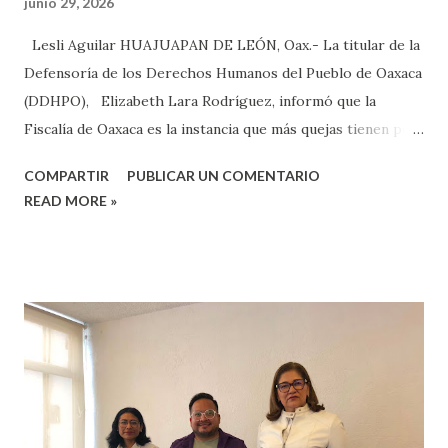
junio 29, 2026
Lesli Aguilar HUAJUAPAN DE LEÓN, Oax.- La titular de la
Defensoría de los Derechos Humanos del Pueblo de Oaxaca
(DDHPO), Elizabeth Lara Rodríguez, informó que la
Fiscalía de Oaxaca es la instancia que más quejas tienen por
violación a derechos humanos en la Mixteca, por lo que se
COMPARTIR
PUBLICAR UN COMENTARIO
hacen las investigaciones en estos casos. Argumentó que a
READ MORE »
nivel estado la instancia que más quejas acumula por
violación a los derechos humanos es la Fiscalía de Oaxaca,
sin embargo, si se van a los planos municipales son las
policías municipales, quienes cometen estas faltas. Sostuvo
que “si hablamos autoridades de carácter estatal son las
Fiscalías las que encabezan las quejas a derechos humanos y
si lo vemos desde un punto de vista municipal son las
policías municipales los que están violentando los
Ayuntamientos”. Refirió que las faltas que más se cometen