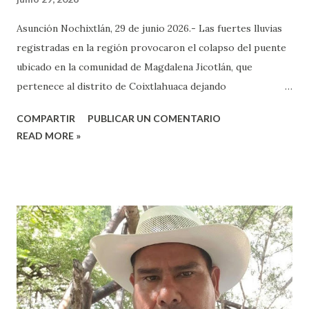
Asunción Nochixtlán, 29 de junio 2026.- Las fuertes lluvias
registradas en la región provocaron el colapso del puente
ubicado en la comunidad de Magdalena Jicotlán, que
pertenece al distrito de Coixtlahuaca dejando
incomunicadas a diversas localidades y afectando el tránsito
COMPARTIR
PUBLICAR UN COMENTARIO
de cientos de habitantes. De acuerdo con los primeros
READ MORE »
reportes, la creciente de la corriente socavó la estructura
hasta provocar su colapso, impidiendo el paso de
vehículos La situación ha generado preocupación entre las
familias de la zona, ya que el puente era la principal vía de
comunicación para el traslado de personas, productos y
servicios esenciales. Pobladores detallaron que “Las lluvias
torrenciales registradas la tarde de este domingo 28 de
junio y hoy por la madrugada ocasionaron el derrumbe de
una alcantarilla, lo que interrumpe el tránsito vehicular de