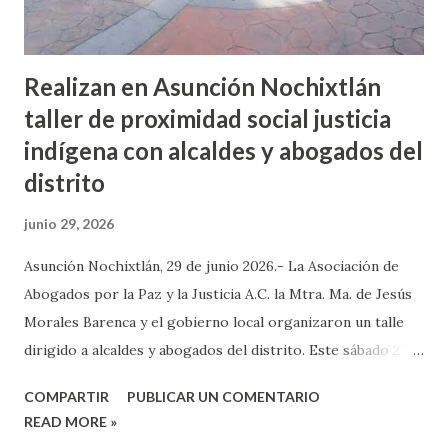
Realizan en Asunción Nochixtlán
taller de proximidad social justicia
indígena con alcaldes y abogados del
distrito
junio 29, 2026
Asunción Nochixtlán, 29 de junio 2026.- La Asociación de
Abogados por la Paz y la Justicia A.C. la Mtra. Ma. de Jesús
Morales Barenca y el gobierno local organizaron un talle
dirigido a alcaldes y abogados del distrito. Este sábado 27
de junio desde las 9 de la mañana, autoridades municipales,
COMPARTIR
PUBLICAR UN COMENTARIO
elementos de seguridad pública y ciudadanía interesada se
READ MORE »
dieron cita para recibir el Taller de Proximidad Social: