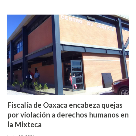
referir que la mañana del 13 de junio un sujeto armado llegó
al domicilio del edil, antes de que el iniciara su agenda del
día, quien sacó un arma de fuego y disparo contra él, por lo
que las lesiones provocadas por este ataque armado
originaron que el edil perdiera la vida en el lugar. Además,
el presidente municipal el 6 de mayo venía viajando sobre la
carretera Huajuapan-Puebla a la altura del municipio de
Petlalcingo , Puebla, cuando sujetos fuertemente armados
lo bajaron de sus camioneta y los secuestraron con fines de
extorsión, donde le pedían una can...
Fiscalía de Oaxaca encabeza quejas
por violación a derechos humanos en
la Mixteca