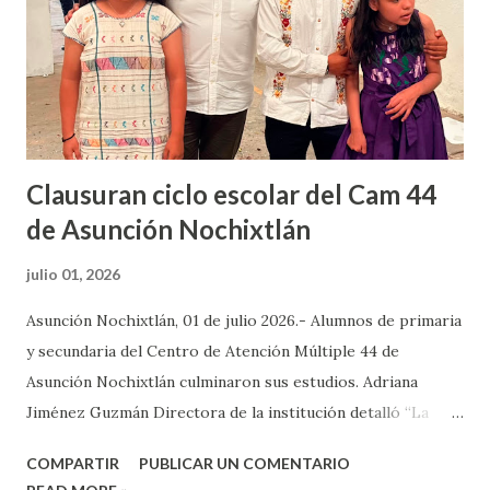
recientes se instaló un punto de inspección dirigido a
motociclistas, donde personal de Vialidad Municipal verificó
el uso correcto del casco de seguridad, así como la
documentación que acredita la legal circulación de las
unidades. La autoridad v...
Clausuran ciclo escolar del Cam 44
de Asunción Nochixtlán
julio 01, 2026
Asunción Nochixtlán, 01 de julio 2026.- Alumnos de primaria
y secundaria del Centro de Atención Múltiple 44 de
Asunción Nochixtlán culminaron sus estudios. Adriana
Jiménez Guzmán Directora de la institución detalló “La
verdadera inclusión es crear espacios donde todos
COMPARTIR
PUBLICAR UN COMENTARIO
brillamos con luz propia”. “Queridas alumnas y alumnos, hoy