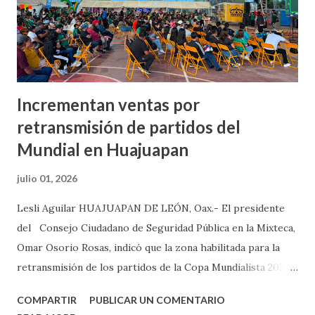
la seguridad, sabemos que un tema bastante importante,
bastante complejo aquí en los límites con el estado de
Puebla...
Incrementan ventas por
retransmisión de partidos del
Mundial en Huajuapan
julio 01, 2026
Lesli Aguilar HUAJUAPAN DE LEÓN, Oax.- El presidente
del Consejo Ciudadano de Seguridad Pública en la Mixteca,
Omar Osorio Rosas, indicó que la zona habilitada para la
retransmisión de los partidos de la Copa Mundialista 2026
en Huajuapan ha generado ventas importantes para los
COMPARTIR
PUBLICAR UN COMENTARIO
comercios que se ubican en esta zona. Osorio Rosas