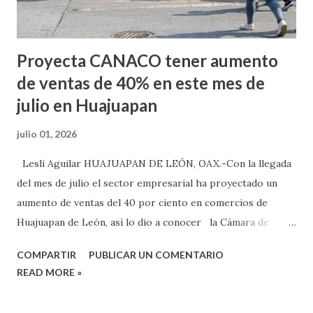
Proyecta CANACO tener aumento
de ventas de 40% en este mes de
julio en Huajuapan
julio 01, 2026
Lesli Aguilar HUAJUAPAN DE LEÓN, OAX.-Con la llegada
del mes de julio el sector empresarial ha proyectado un
aumento de ventas del 40 por ciento en comercios de
Huajuapan de León, así lo dio a conocer la Cámara de
Comercio, Servicios y Turismo Huajuapan de León (Canaco
COMPARTIR
PUBLICAR UN COMENTARIO
Sevytur Huajuapan). En este sentido, el presidente de la
READ MORE »
Canaco Servytur Huajuapan, René Arias Cruz, enfatizó que
se ha proyecto tener un aumento de ventas entre 30 y el 40