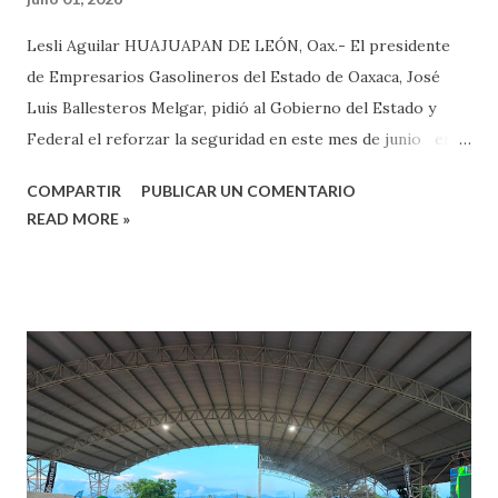
Lesli Aguilar HUAJUAPAN DE LEÓN, Oax.- El presidente
de Empresarios Gasolineros del Estado de Oaxaca, José
Luis Ballesteros Melgar, pidió al Gobierno del Estado y
Federal el reforzar la seguridad en este mes de junio en
las carreteras que conectan en la Mixteca de Puebla y
COMPARTIR
PUBLICAR UN COMENTARIO
Oaxaca ante la llegada de miles de personas a Huajuapan de
READ MORE »
León por sus fiestas. Indicó que julio es uno de los
periodos más importantes para el sector empresarial en la
Mixteca y Huajuapan, donde se espera la decena de llegada
de personas, y ante ello, es necesario reforzar la seguridad
en la zona, por lo que están pidiendo que las fuerzas del
orden estatal y federal salgan a las carreteras y se
garantice la llegada de visitantes. Argumentó que “esa una
petición que constante que no solamente esta haciendo el
sector empresarial sino la ciudadanía en general acerca de