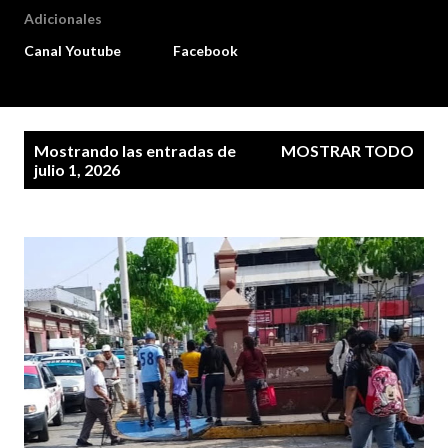
Adicionales
Canal Youtube
Facebook
E
Mostrando las entradas de
MOSTRAR TODO
n
julio 1, 2026
t
r
a
d
a
s