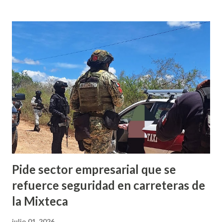
por ciento, sin embargo, refirió que habrán fechas dónde
las ventas se tripliquen. Dijo que por los artistas que
estarán en el cierre de la Expo Feria 2026 se ha proyectado
que las ventas aumenten en varios sectores como es el
sector hotelero, transporte y comida, sin embargo, añadió
que esto genera economía que permita que hayan
ingresos y ayuden a mitigar las pérdidas económicas que se
han pronosticado entre los meses de agosto y septiembre.
Arias Cruz indicó que “yo creo como cada año tenemos la
esperanza de qu...
Pide sector empresarial que se
refuerce seguridad en carreteras de
la Mixteca
julio 01, 2026