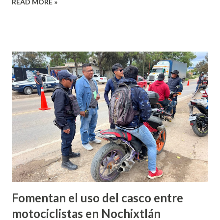
READ MORE »
argumentó que desde el 11 de junio que se inauguró la Copa
Mundialista se habilito el Complejo Cultural Antonio de
León en Huajuapan para poder colocar una mega pantalla y
retransmitir los partidos de futbol lo que generó
económica, sin embargo, explicó que este ha sido un sitio
donde decenas de familias se han concentrado para vivir
buenos momentos. Argumentó que “es icónico que veas a
las familias estresadas, gritando por vivir la pasión del
futbol, entonces, lo que al final nos une ha permitido
generar economía para quienes aquí han establecido sus
negocios, y es justamente eso, crear comunidad, y es que es
un sitio donde todos pueden con...
Fomentan el uso del casco entre
motociclistas en Nochixtlán