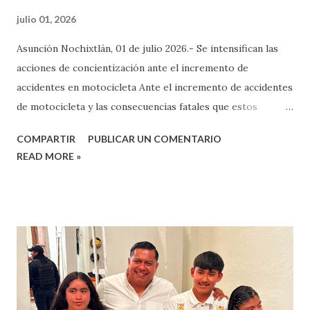
julio 01, 2026
Asunción Nochixtlán, 01 de julio 2026.- Se intensifican las
acciones de concientización ante el incremento de
accidentes en motocicleta Ante el incremento de accidentes
de motocicleta y las consecuencias fatales que estos
pueden generar, autoridades municipales de Asunción
COMPARTIR
PUBLICAR UN COMENTARIO
Nochixtlán reforzaron los operativos de inspección y
READ MORE »
concientización para promover el uso obligatorio del casco
de seguridad entre los conductores. De acuerdo con las
autoridades viales, durante los recorridos de supervisión
se ha detectado que un importante número de
motociclistas continúa circulando sin portar el casco de
protección, pese a que este constituye uno de los
principales elementos para reducir lesiones graves o
pérdidas humanas en caso de un accidente. En días