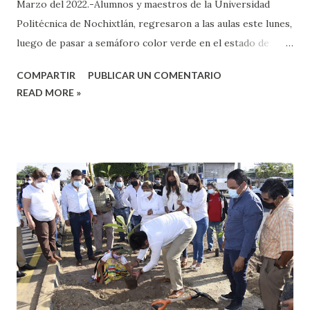
Marzo del 2022.-Alumnos y maestros de la Universidad
Politécnica de Nochixtlán, regresaron a las aulas este lunes,
luego de pasar a semáforo color verde en el estado de
Oaxaca y Nochixtlán, frente al descenso de contagios por
COMPARTIR
PUBLICAR UN COMENTARIO
COVID-19. Después de trabajo remoto por confinamiento a
READ MORE »
causa de la pandemia de Covid-19, la comunidad de la
Universidad Politécnica de Nochixtlán (UPN) regresó este
lunes a actividades presenciales para concluir el ciclo
escolar enero-abril 2022. De acuerdo con información de la
casa de estudios, las labores académicas se retomarán
gradualmente en sus 2 carreras, donde estudian 236
alumnos del nivel superior. El rector de la universidad
Politécnica de Nochixtlán, Juan Rodríguez Ramos, indicó
que hoy se regreso de manera presencial de manera
hibrida, una semana una carrera y la siguiente la próxima
carrera. Del total de estudiantes politécnicos, este martes