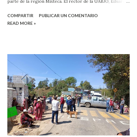
parte de la región Mixteca. El rector de la UABJO, Eduardo
Martínez, informó que al ser vacunados con la segunda
COMPARTIR
PUBLICAR UN COMENTARIO
dosis anticovid los sus docentes, administrativos y sus
READ MORE »
estudiantes se tomó la dedición de que la Escuela
Preparatoria número 3 debía de regresara a clases, y en el
caso de que el semáforo epidemiológico de color verde
cambie, se valorará sí se suspende una vez más las cases.
“Estamos convocado a los planteles que tenemos en todo
el estado de Oaxaca, en Puerto Escondido, Tuxtepec y por
su puesto en la Ciudad de Huajuapan a la reincorporación a
las actividades de manera presencial, tomamos esta
decisión porque el semáforo epidemiológico esta ya es de
color verde”, añadió. Comentó que en unos días más la
Facultad de Enfermería en Huajuapan estará valorando...