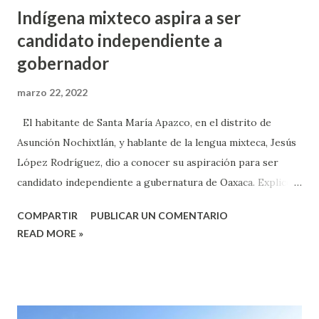
Indígena mixteco aspira a ser
candidato independiente a
gobernador
marzo 22, 2022
El habitante de Santa María Apazco, en el distrito de
Asunción Nochixtlán, y hablante de la lengua mixteca, Jesús
López Rodríguez, dio a conocer su aspiración para ser
candidato independiente a gubernatura de Oaxaca. Explicó
que realizó su registro ante el Instituto Estatal Electoral y
COMPARTIR
PUBLICAR UN COMENTARIO
de Participación Cuidada de Oaxaca (IEEPCO) para poder
READ MORE »
ser candidato independiente indígena, sin embargo, hasta
este fecha la instancia no ha resulto si cumplió con los
requisitos. Destacó que uno de los requisitos es que una
comunidad lo postulará, y fue la asamblea de su comunidad,