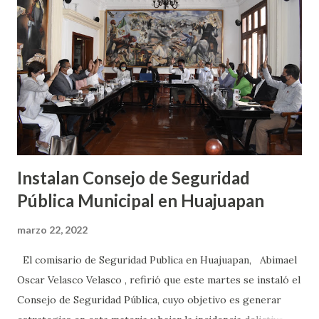
que estarían bloqueando desde las 7 de la mañana hasta la
1 de la tarde sin dar paso a ningún vehículo, sin embargo, al
mediodía del martes la Segego informó a través de sus
redes sociales que tuvieron una mesa de diálogo con las
comunidades, por lo que el paso a los carros fue
intermitente. Los q...
Instalan Consejo de Seguridad
Pública Municipal en Huajuapan
marzo 22, 2022
El comisario de Seguridad Publica en Huajuapan, Abimael
Oscar Velasco Velasco , refirió que este martes se instaló el
Consejo de Seguridad Pública, cuyo objetivo es generar