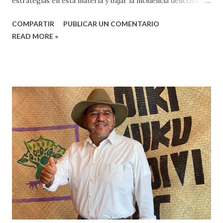
estrategias en esta materia y bajar la incidencia delictiva en
la zona. Velasco Velasco, detalló este instancia tomó
COMPARTIR
PUBLICAR UN COMENTARIO
protesta con la finalidad de generar acciones a favor de la
READ MORE »
ciudadanía, además, de tomar acuerdos de manera
coordinada con el Gobierno Federal, Estatal y Municipal.
Explicó que “se estableció ya la coordinación, de aquí en
adelante va haber una serie de procedimientos de
régimen disciplinarios y en ese momento se llamara al
Consejo para que ellos participen y tomen decisiones, así
como el programa de prevención del delito”. Recalcó que
las estrategias que se tengan que implementar en materia
de seguridad son tomadas por el Consejo, por eso es muy
importante que este se instale, ya que Huajuapan vive una
oleada de robo de ...