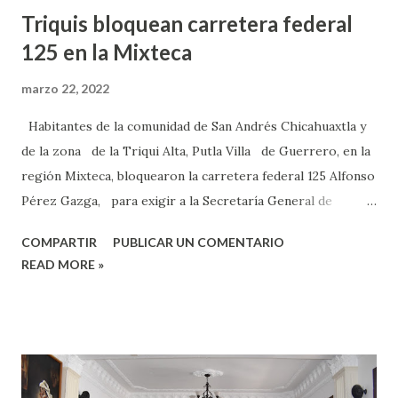
Triquis bloquean carretera federal
125 en la Mixteca
marzo 22, 2022
Habitantes de la comunidad de San Andrés Chicahuaxtla y
de la zona de la Triqui Alta, Putla Villa de Guerrero, en la
región Mixteca, bloquearon la carretera federal 125 Alfonso
Pérez Gazga, para exigir a la Secretaría General de
Gobierno (Segego) se respete el porcentaje destinado de
COMPARTIR
PUBLICAR UN COMENTARIO
los ramos 28 y 33 a sus comunidades. Los habitantes de
READ MORE »
estas comunidades iniciaron las movilizaciones en la
carretera federal 125 que comunica a Tlaxiaco con Pula Villa
de Guerrero, donde agencias de Putla se sumaron a la
protesta y pidieron a la Segego una mesa de diálogo. Al
inicio de la protesta los manifestantes habían informado