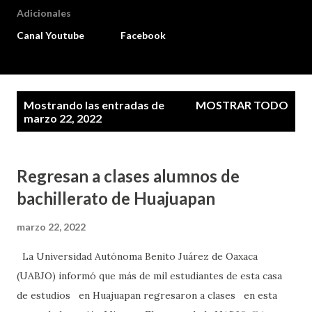
Adicionales
Canal Youtube
Facebook
E
Mostrando las entradas de
MOSTRAR TODO
n
marzo 22, 2022
t
r
Regresan a clases alumnos de
a
d
bachillerato de Huajuapan
a
marzo 22, 2022
s
La Universidad Autónoma Benito Juárez de Oaxaca
(UABJO) informó que más de mil estudiantes de esta casa
de estudios en Huajuapan regresaron a clases en esta