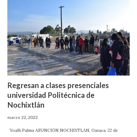
Santa María Apazco, quien lo propuso, por lo que ahora
falta que el IEEPCO le acepte su registro. Señaló que es la
primera vez que en Oaxaca surge la figura de candidato
independiente indígena, por lo que en el caso de que se le
de la oportunidad de competir, utilizará recursos del
pueblo, como son los petates y los carrizos, elementos que
se encuentran en la comunidades de la región Mixteca para
ll...
Regresan a clases presenciales
universidad Politécnica de
Nochixtlán
marzo 22, 2022
Yoalli Palma ASUNCIÓN NOCHIXTLÁN, Oaxaca, 22 de