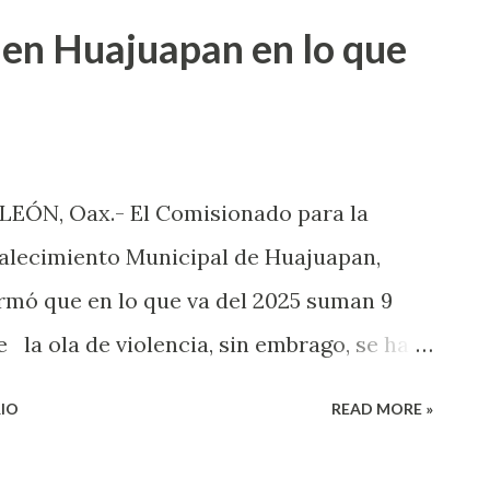
ta que dio el Gobierno Federal será
en Huajuapan en lo que
cional y posteriormente estas propuestas
statales, donde las bases determinarán sí
o se continúa con el plan de acción, no
ientes horas son decisivas para determinar
LEÓN, Oax.- El Comisionado para la
ada de lucha que iniciaron desde el 15 de
talecimiento Municipal de Huajuapan,
nimas las respuestas se determinará que
ormó que en lo que va del 2025 suman 9
la ola de violencia, sin embrago, se ha
estrategia del Gobierno Federal y Estatal.
IO
READ MORE »
echa han sido asesinadas 9 personas, de
 casos es investigado como feminicidio, no