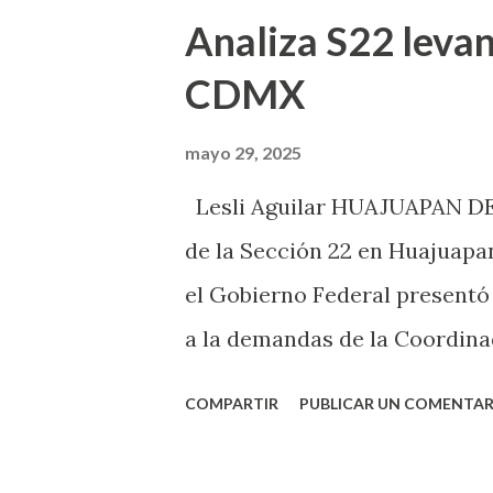
t
Analiza S22 levan
r
CDMX
a
d
mayo 29, 2025
a
Lesli Aguilar HUAJUAPAN DE 
s
de la Sección 22 en Huajuapan
el Gobierno Federal present
a la demandas de la Coordina
Educación (CNTE), sin embargo
COMPARTIR
PUBLICAR UN COMENTAR
el plantón que tienen en la 
la asamblea nacional y despué