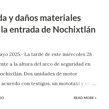
 casos es investigado como feminicidio, no
idios dolosos registrados son considerados
da y daños materiales
stos son investigados por la Fiscalía de
 la entrada de Nochixtlán
dios han causado zozobra entre los
 la estrategia de seguridad pública está
ia Nacional, la Secretaría de la Defensa
ayo 2025.- La tarde de este miércoles 28
cias. Además, recalcó que “tenemos que
nte a la altura del arco de seguridad en
 colocar filtros de seguridad que nos
Nochixtlán. Dos unidades de motor
e acuerdo con testigos, un mototaxi y una
lo que dejo miles de pesos e daños
IO
READ MORE »
nidad del servicio público lesionado. Hasta