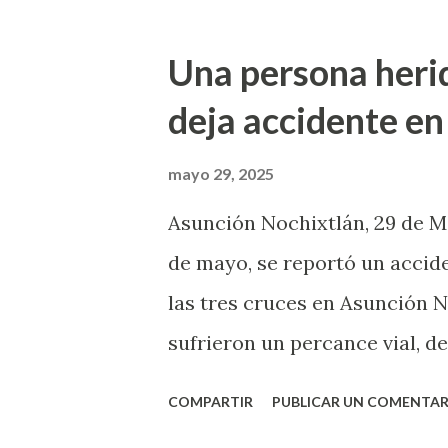
estas 2 son mujeres, 1 de los
obstante, dijo que los homic
Una persona heri
como ataques directos, y de e
deja accidente en
Oaxaca. Dijon que los homici
ciudadanos, pero recalcó que
mayo 29, 2025
siendo reforzada con la Guard
Asunción Nochixtlán, 29 de M
Nacional, entre otras instan
de mayo, se reportó un accide
seguir aplicando operativos y
las tres cruces en Asunción 
permitan disuadi...
sufrieron un percance vial, d
camioneta del INE, chocaron, 
COMPARTIR
PUBLICAR UN COMENTAR
materiales y el chofer de la u