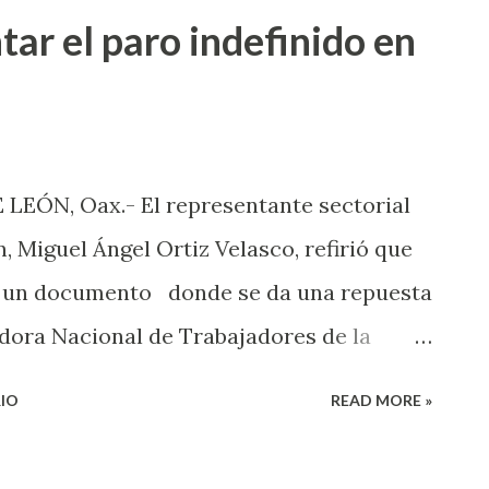
tar el paro indefinido en
LEÓN, Oax.- El representante sectorial
, Miguel Ángel Ortiz Velasco, refirió que
ó un documento donde se da una repuesta
dora Nacional de Trabajadores de la
, el hecho de levantar el paro indefino y
IO
READ MORE »
Ciudad de México será analizado primero en
s en las asambleas estatales. Ortiz