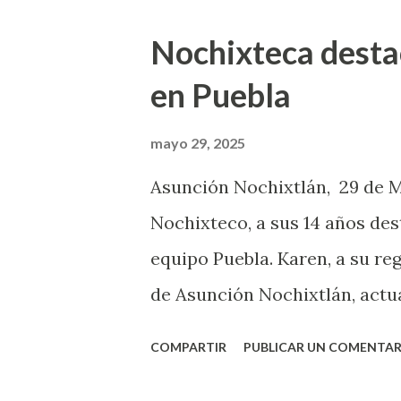
de bebidas alcohólicas, los d
Nochixteca destac
del presente año en este muni
en Puebla
electoral. Enfatizó que estas
el Gobierno del Estado, donde
mayo 29, 2025
los 570 municipios de Oaxaca,
Asunción Nochixtlán, 29 de M
podría hacerse acreedores a d
Nochixteco, a sus 14 años des
generando las acciones necesa
equipo Puebla. Karen, a su r
Poder Judicial s...
de Asunción Nochixtlán, actu
durante su estancia en las vis
COMPARTIR
PUBLICAR UN COMENTAR
las mejores experiencias de m