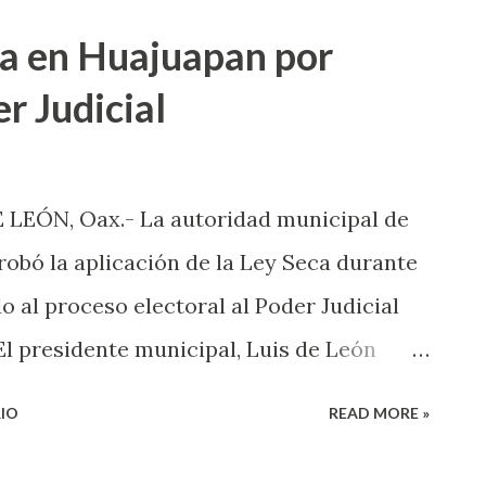
idios dolosos registrados son considerados
ca en Huajuapan por
stos son investigados por la Fiscalía de
r Judicial
ios han causado zozobra entre los
 la estrategia de seguridad pública está
ia Nacional, la Secretaría de la Defensa
LEÓN, Oax.- La autoridad municipal de
cias. Además, recalcó que “tenemos que
obó la aplicación de la Ley Seca durante
 colocar filtros de seguridad que nos
o al proceso electoral al Poder Judicial
. El presidente municipal, Luis de León
e el punto de acuerdo fue presentado en
IO
READ MORE »
, y esta determina el cierre de bares,
s, así como prohibir la venta de todo tipo