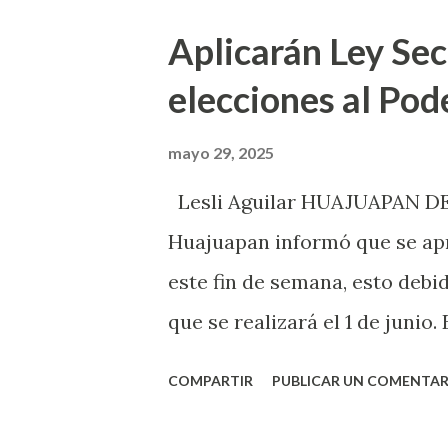
obstante, dijo que los homic
Aplicarán Ley Se
como ataques directos, y de e
elecciones al Pode
Oaxaca. Dijo que los homicid
ciudadanos, pero recalcó que
mayo 29, 2025
siendo reforzada con la Guard
Lesli Aguilar HUAJUAPAN DE 
Nacional, entre otras instan
Huajuapan informó que se apr
seguir aplicando operativos y
este fin de semana, esto debid
permitan disuadir este t...
que se realizará el 1 de junio
Martínez Sánchez, informó qu
COMPARTIR
PUBLICAR UN COMENTAR
la sesión ordinaria de Cabildo
discotecas y centros nocturno