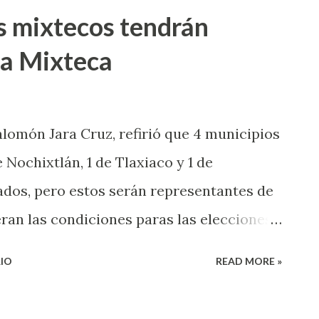
s mixtecos tendrán
la Mixteca
lomón Jara Cruz, refirió que 4 municipios
e Nochixtlán, 1 de Tlaxiaco y 1 de
dos, pero estos serán representantes de
eran las condiciones paras las elecciones
ijo que 21 municipios de Oaxaca contarán
IO
READ MORE »
generar las condiciones en los que se
nicipales de tipo extraordinaria para