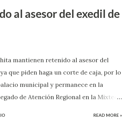
 integrantes de los Ayuntamientos 2023-
o al asesor del exedil de
a solo 4 localidades tendrán
e Nochixtlán: Santo Tomas Mazaltepec, y
imo municipio esta tomado desde el 23 de
festantes prendieron fuego al palacio
ita mantienen retenido al asesor del
l distrito de Tlaxiaco: Magdalena Peñasco
 ya que piden haga un corte de caja, por lo
ihualá, en este caso, las elecciones
palacio municipal y permanece en la
tuto Estatal E...
legado de Atención Regional en la Mixteca
e Huajuapan, Eduardo Ramírez Reyes, dijo
IO
READ MORE »
se dio porque la asamblea de la comunidad
eterminó, ya que pedían que rindiera