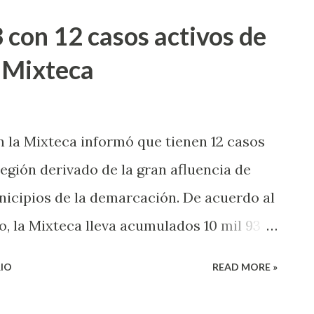
fue llevado al palacio municipal, sin
 con 12 casos activos de
o la toma de protesta de las autoridades.
 Mixteca
usos y costumbres deciden que sucede en
ravés de sus asambleas, en ese momento
o no se los dieron decidieron retenerlo,
n la Mixteca informó que tienen 12 casos
 ya no hubo mayor complicación, el señor
región derivado de la gran afluencia de
una cosa interna de la comunidad”.
unicipios de la demarcación. De acuerdo al
a s...
, la Mixteca lleva acumulados 10 mil 93
andemia hasta este momento, de los cuales,
IO
READ MORE »
de manera oportuna, 660 personas han
 tienen síntomas relacionados con la