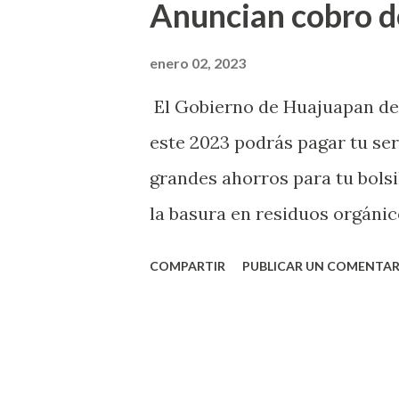
Anuncian cobro d
la finalidad de brindar altern
compras de los Reyes Magos, q
enero 02, 2023
ilusión de los más pequeños,
El Gobierno de Huajuapan de 
administrador del Tianguis.
este 2023 podrás pagar tu ser
grandes ahorros para tu bols
la basura en residuos orgánic
comercializables. Las cajas d
COMPARTIR
PUBLICAR UN COMENTAR
Palacio Municipal -DIF -SA
la Policía Municipal colonia
Bicentenario Lunes a viernes 