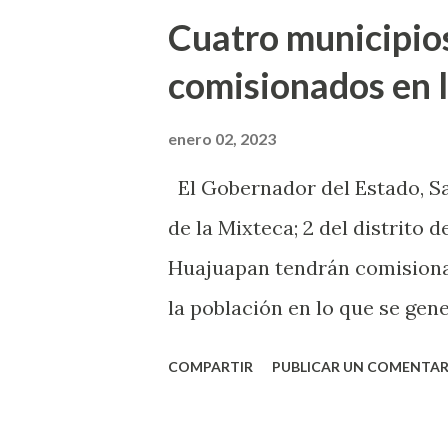
t
Cuatro municipio
r
comisionados en 
a
d
enero 02, 2023
a
El Gobernador del Estado, Sa
s
de la Mixteca; 2 del distrito d
Huajuapan tendrán comisiona
la población en lo que se gen
extraordinarias. Jara Cruz, d
COMPARTIR
PUBLICAR UN COMENTAR
con comisionados para poder 
desarrollan las alecciones mu