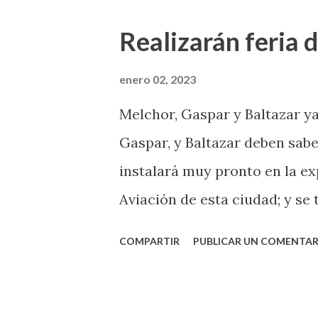
enfermedad. La instancia refi
Realizarán feria 
lugar a nivel estado de pers
este momento. Desde el inicio
enero 02, 2023
354 casos confirmados, 144 mi
Melchor, Gaspar y Baltazar ya
personas han perdido la vida 
Gaspar, y Baltazar deben saber
diagnóstico, pero la ocupació
instalará muy pronto en la ex
considerable. En un comunicad
Aviación de esta ciudad; y se 
diciembre del 2022, 532 perso.
pequeños y encontrar los obs
COMPARTIR
PUBLICAR UN COMENTAR
portaron bien, el próximo 06 
más de 200 locales para la ven
del miércoles 4 de enero por 