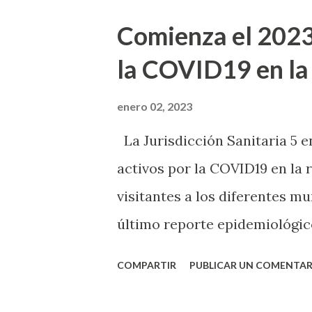
cuentas, por lo que el hombre 
Comienza el 2023
embargo, este hecho no impid
la COVID19 en la
Refirió que “los pueblos de 
los momentos especiales a t
enero 02, 2023
pedían un corte de caja y com
La Jurisdicción Sanitaria 5 e
pero entendieron el asunto y
activos por la COVID19 en la 
sigue retenido, pero esto es 
visitantes a los diferentes m
Especificó que el hombre podrí
último reporte epidemiológico
casos desde el inicio de la p
COMPARTIR
PUBLICAR UN COMENTAR
9 mil 421 se han recuperado 
perdido la vida y 12 personas