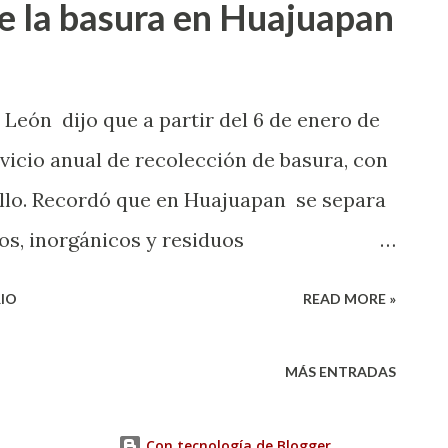
e la basura en Huajuapan
ativas y espacios seguros para las
ue llevan en estas fechas la magia e
 dio a conocer Josué Morales Ramírez,
León dijo que a partir del 6 de enero de
vicio anual de recolección de basura, con
illo. Recordó que en Huajuapan se separa
os, inorgánicos y residuos
e cobro estarán disponibles puntos: -
IO
READ MORE »
PAHUA -CDC Canción Mixteca -Cuartel de
 Santa Rosa -Servicios Municipales -Parque
MÁS ENTRADAS
de 8 a 16 horas y sábados de 9 a 14 horas.
Con tecnología de Blogger