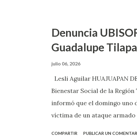
integrantes de esta organiza
hubieron ataques armados con
dijo que las demás organizac
Denuncia UBISOR
conocer que los responsables
Guadalupe Tilap
Unidad de Bienestar Social de
Tilapa pudo ser el MULT, sin 
julio 06, 2026
son los primeros que buscan l
Lesli Aguilar HUAJUAPAN DE 
ataques armados en múltiples
Bienestar Social de la Región
acusaciones hechas, además,
informó que el domingo uno de
ocurrieron en Santa Cruz Tila
víctima de un ataque armado
Tilapa,Santiago Juxtlahuaca, 
COMPARTIR
PUBLICAR UN COMENTAR