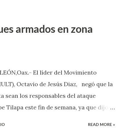
.O., por su responsabilidad en el delito
ado de tentativa, cometido en agravio de
ues armados en zona
rridos en la región Mixteca. De acuerdo
 ocurrieron el 16 de febrero de 2025,
a como M.O.M., se encontraba al interior
 localidad La Ciénega, perteneciente al
LEÓN,Oax.- El líder del Movimiento
ta Coixtlahuaca, donde también habitaba
MULT), Octavio de Jesús Diaz, negó que la
s su padre. Las investigaciones
ta sean los responsables del ataque
r, el ahora sentenciado acci...
 Tilapa este fin de semana, ya que dijo
a en esta zona. Argumentó que ellos como
IO
READ MORE »