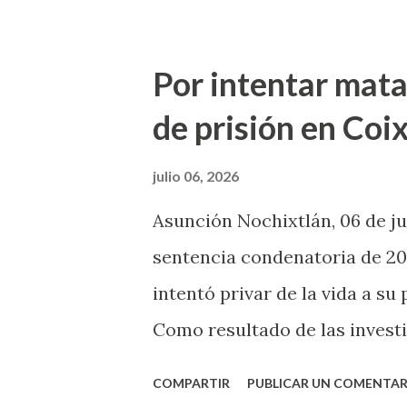
y artesanos de nuestro munic
preservando nuestras tradici
Por intentar matar
productores den a conocer su 
de prisión en Coi
convocatoria continúa abiert
expositores. Para mayores in
julio 06, 2026
comunicarse al 951 168 5718 o 
Asunción Nochixtlán, 06 de ju
todas y todos a disfrutar de 
sentencia condenatoria de 20
con Orgullo”, un espacio dedi
intentó privar de la vida a su 
talento, la creatividad y la riq
Como resultado de las investig
General del Estado de Oaxac
COMPARTIR
PUBLICAR UN COMENTAR
condenatoria de 20 años de p