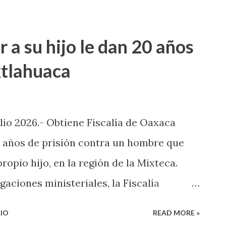
ipio, impulsando el consumo local,
ones y brindando un espacio para que los
 a su hijo le dan 20 años
talento y creatividad. Añadió que la
xtlahuaca
a para quienes deseen participar como
formes e inscripciones pueden
acudir a la Regiduría de Salud. Invita a
lio 2026.- Obtiene Fiscalía de Oaxaca
la Expo de Artesanas y Artesanos “Hecho
 años de prisión contra un hombre que
cado a reconocer, promover y valorar el
propio hijo, en la región de la Mixteca.
ueza art...
aciones ministeriales, la Fiscalía
a (FGEO) obtuvo una sentencia
IO
READ MORE »
risión en contra de una persona del sexo