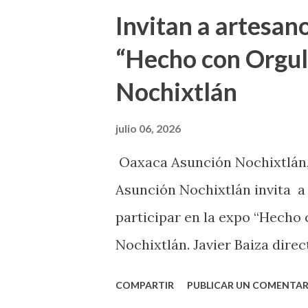
t
Invitan a artesano
r
“Hecho con Orgul
a
Nochixtlán
d
a
julio 06, 2026
s
Oaxaca Asunción Nochixtlán, 
Asunción Nochixtlán invita a 
participar en la expo “Hecho c
Nochixtlán. Javier Baiza direc
un espacio para que los arte
COMPARTIR
PUBLICAR UN COMENTAR
objetivo es promover, reconoc