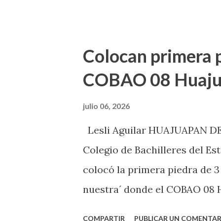
Pereda Pereda dijo personas 
carretera a Guadalupe Tilapa
Mendoza, quien se dirigía a s
Colocan primera p
hospitalizado en el municipio
COBAO 08 Huaju
gravedad de las lesiones. Refi
pues, este fin de semana ocu
julio 06, 2026
nuestros compañeros, lo que s
Lesli Aguilar HUAJUAPAN DE 
y hay quienes se opone a esto,
Colegio de Bachilleres del E
hechos -ataques armados- par
colocó la primera piedra de 3
es tiempo que el Gobierno de 
nuestra´ donde el COBAO 08 Hu
que Guzmán Diaz acudió a Hua
COMPARTIR
PUBLICAR UN COMENTAR