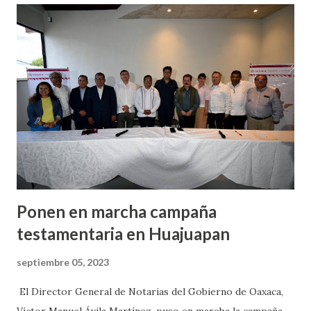
secuestro a cuatro personas de San Miguel El Grande, esto
derivado del conflicto agrario que poseen estas localidades.
El presidente del Comisariado de Bienes Comunales de San
Miguel El Grande, Pablo Mendoza Cuevas, refirió que
los hechos sucedieron en kilómetro 2 en el tramo
carretero Tlaxiaco-Chalcatongo, donde fueron levantadas 4
personas, Abimael Sánchez Quiroz de 17 años de edad,
José Ángel Sánchez Cruz de 18 años de edad, quienes son
estudiantes ...
Ponen en marcha campaña
testamentaria en Huajuapan
septiembre 05, 2023
El Director General de Notarias del Gobierno de Oaxaca,
Víctor Manuel Ávila Martínez, puso en marcha la campaña