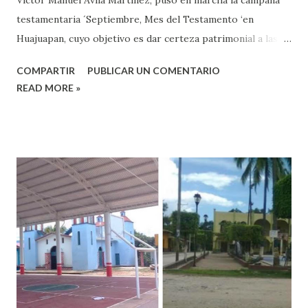
testamentaria ´Septiembre, Mes del Testamento ‘en
Huajuapan, cuyo objetivo es dar certeza patrimonial a las
familias del municipio en esta parte de la Mixteca. Ávila
COMPARTIR
PUBLICAR UN COMENTARIO
Martínez, explicó que esta campaña se puso en marcha a
READ MORE »
petición de los titulares de las notarías y del municipio en
Huajuapan, donde el objetivo es que las personas puedan
contar con su testamento, también, detalló que el cobro se
reducirá a mil 200 pesos para testamentos universales,
viviendas de asistencia social o hasta dos inmuebles.
Reconoció el trabajo que realizan los titulares de las
notarías en Huajuapan de León, por ello, invitó a la
ciudadanía a acercarse y recibir asistencia jurídica que
permita resolver cada una de las dudas que se puedan
presentarse en este periodo. Por su parte, el Presidente
del Colegio de Notarios de Oaxaca, Noé Salvador Ramos
López, indicó que esta campaña estará vi...