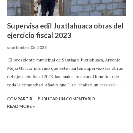
Supervisa edil Juxtlahuaca obras del
ejercicio fiscal 2023
septiembre 05, 2023
El presidente municipal de Santiago Juxtlahuaca, Arsenio
Mejía García, informó que este martes supervisó las obras
del ejercicio fiscal 2023, las cuales, buscan el beneficio de
toda la comundiad. Añadió que " se realizó un recorrido
por nuestra cabecera municipal donde estamos ejecutando
COMPARTIR
PUBLICAR UN COMENTARIO
varias obras, superviso su avance y la elaboración de ellas,
READ MORE »
queremos que todo esté en orden y correcto, siempre en
beneficio de nuestra población". Explicó que estas obras
son en diferentes rubros: agua, pavimetaciones, educación ,