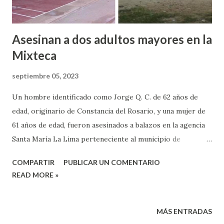
Asesinan a dos adultos mayores en la
Mixteca
septiembre 05, 2023
Un hombre identificado como Jorge Q. C. de 62 años de
edad, originario de Constancia del Rosario, y una mujer de
61 años de edad, fueron asesinados a balazos en la agencia
Santa María La Lima perteneciente al municipio de
Mesones Hidalgo, del distrito de Putla. De acuerdo, con la
COMPARTIR
PUBLICAR UN COMENTARIO
información oficial, las víctimas fueron asesinadas con
READ MORE »
disparos de una escopeta. Elementos de la Policía Estatal
acordonaron la zona, mientras elementos de la Agencia
Estatal de Investigaciones (AEI) realizaron el levantamiento
MÁS ENTRADAS
de los cadáveres e iniciaron las acciones legales.