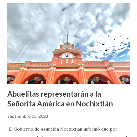
Lud Vázquez Bautista, presidente de Asunción Cuyotepeji ,
Gloria Angélica Arias Villamil, munícipe de San Juan Bautista
Suchitepec, Donato Rojas Martínez, edil de Santiago
Miltepec, Miguel López Peralta, autoridad de San Pedro Y
San Pablo Tequixtepec, Pablo Meza Rodríguez, edil de Santa
Catarina Zapoquila y Taurina Arias Hernández, alcaldesa de
Cosoltepec. Las autoridades informaron que se inició la
rehabilitación del tramo carretero Huajuapan-Chazumba-
Tehuacán. Barbosa Barr...
Abuelitas representarán a la
Señorita América en Nochixtlán
septiembre 05, 2023
El Gobierno de Asunción Nochixtlán informó que por