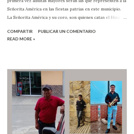
primera vez adultas mayores serán las que representen a la
Señorita América en las fiestas patrias en este municipio.
La Señorita América y su coro, son quienes catan el Himno
Nacional en los desfiles y en las fiestas patrias del 15 y el 16
COMPARTIR
PUBLICAR UN COMENTARIO
de septiembre. Para el 213 a aniversario del inició de la
READ MORE »
Guerra de Independencia, la autoridad local lanzó una
convocatoria para que mujeres mayores de 60 años de
edad, sean las que encabecen las fiestas patrias, y así se
mantienen las tradiciones y costumbres de esta comunidad.
El presidente municipal, Alfredo Feliciano López Santiago,
detalló que se eligieron a 7 mujeres mayores de 60 años,
para el rescate de la cultura e identidad patria en esta
localidad, además para dignificar la edad de los adultos
mayores. Las elegidas Añadió que fueron electas en la
primera etapa: Isabel Martínez 71, Martha Fuentes 64, Tita
silva 63, Emilia Hernández 70, Concepción victoria 78,