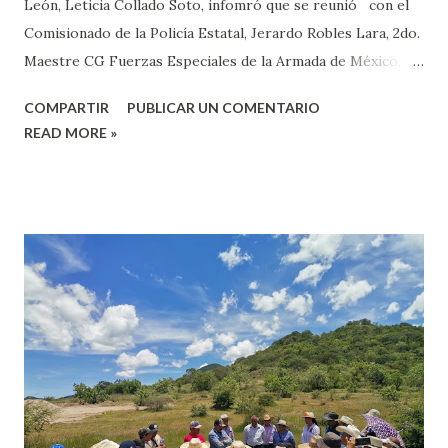
León, Leticia Collado Soto, infomró que se reunió con el
Comisionado de la Policía Estatal, Jerardo Robles Lara, 2do.
Maestre CG Fuerzas Especiales de la Armada de México,
para exponer su preocupación de la seguridad en los 41
COMPARTIR
PUBLICAR UN COMENTARIO
municipios de esta jurisdicción. Añadió que " le expuse la
READ MORE »
situación que enfrenta el #Distrito06 , así como los
diversos temas que prevalecen en los municipios qué lo
conforman, asimismo, refrende mi compromiso para sumar
esfuerzos e implementar acciones que ayuden en la
disminución de los actos delictivos, en coordinación con los
41 municipios de nuestro distrito". Finalmente, explicó que
se comprometió a generar una estrategia de seguridad,
donde se incluya a los 41 municipios mixtecos.