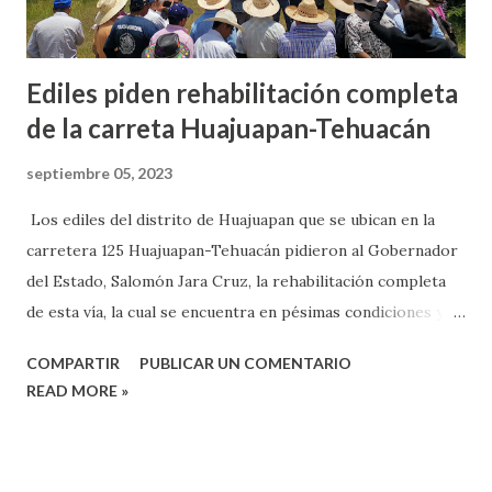
Ediles piden rehabilitación completa
de la carreta Huajuapan-Tehuacán
septiembre 05, 2023
Los ediles del distrito de Huajuapan que se ubican en la
carretera 125 Huajuapan-Tehuacán pidieron al Gobernador
del Estado, Salomón Jara Cruz, la rehabilitación completa
de esta vía, la cual se encuentra en pésimas condiciones y
que en esta época de lluvias ha originado muchos
COMPARTIR
PUBLICAR UN COMENTARIO
accidentes. Ocho ediles de la zona considerada como
READ MORE »
Cañada Norte en la Mixteca, José Guadalupe Barbosa
Barragán edil de Santiago Huajolotitlán, además de Víctor
Martínez Ramírez, presidente de Santa María Camotlán,