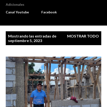
Adicionales
Canal Youtube
Facebook
E
Mostrando las entradas de
MOSTRAR TODO
n
septiembre 5, 2023
t
r
a
d
a
s