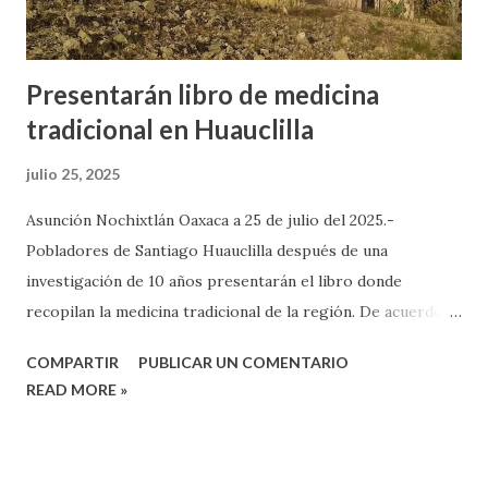
Presentarán libro de medicina
tradicional en Huauclilla
julio 25, 2025
Asunción Nochixtlán Oaxaca a 25 de julio del 2025.-
Pobladores de Santiago Huauclilla después de una
investigación de 10 años presentarán el libro donde
recopilan la medicina tradicional de la región. De acuerdo
con el profesor Rafael Bautista, originario de la comunidad
COMPARTIR
PUBLICAR UN COMENTARIO
indicó que desde hace más de 10 años ciudadanos tenían la
READ MORE »
inquietud de recopilar todo el conocimiento de las
curanderas tradicionales de Huauclilla, por ello iniciaron
con el rescate e investigación para la elaboración de un