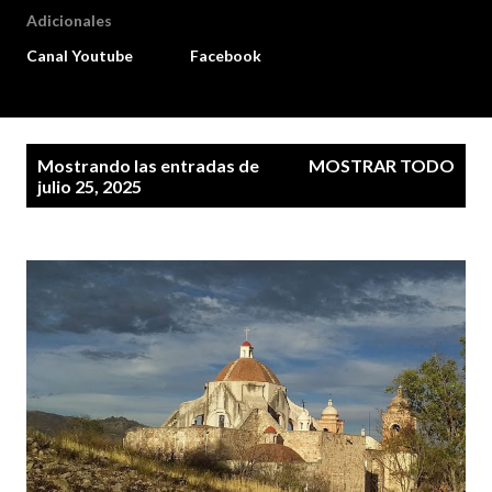
Adicionales
Canal Youtube
Facebook
E
Mostrando las entradas de
MOSTRAR TODO
n
julio 25, 2025
t
r
a
d
a
s