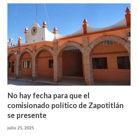
libro. De acuerdo con la Organización Mundial de la Salud
(OMS) La medicina tradicional, entendida como la suma de
conocimientos, capacidades y prácticas basados en teorías,
creencias y experiencias de diferentes culturas, sean
explicables o no, utilizadas para mantener la salud y
prevenir, diagnosticar, mejorar o tratar enfermedades
físicas, mentales o de cosmovisión, reconoce que hasta un
80 % de la población mundial depende de la medicina
tradicional para la atención primaria de la sa...
No hay fecha para que el
comisionado político de Zapotitlán
se presente
julio 25, 2025