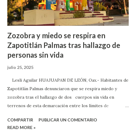
instancias, como lo es Finanzas y la OSFE, esta haciendo
algunos trámit...
Zozobra y miedo se respira en
Zapotitlán Palmas tras hallazgo de
personas sin vida
julio 25, 2025
Lesli Aguilar HUAJUAPAN DE LEÓN, Oax.- Habitantes de
Zapotitlán Palmas denunciaron que se respira miedo y
zozobra tras el hallazgo de dos cuerpos sin vida en
terrenos de esta demarcación entre los límites de
Huajuapan, pues, los pobladores refirieron que a pesar de
COMPARTIR
PUBLICAR UN COMENTARIO
que ya fue nombrado un comisado político no se ha
READ MORE »
presentado en el municipio y hay un vacío de poder que