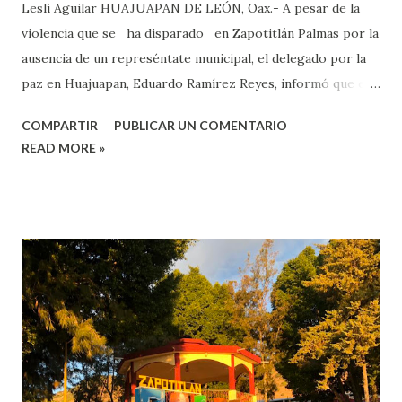
Lesli Aguilar HUAJUAPAN DE LEÓN, Oax.- A pesar de la
violencia que se ha disparado en Zapotitlán Palmas por la
ausencia de un represéntate municipal, el delegado por la
paz en Huajuapan, Eduardo Ramírez Reyes, informó que el
comisionado político no tienen fecha para que se presente
COMPARTIR
PUBLICAR UN COMENTARIO
en este municipio de la región Mixteca. Informó que los
READ MORE »
trámites que estaban suspendidos en Zapotitlán Palmas
serán reactivos en los siguientes días, como lo es
alumbrado, seguridad y recolección de basura, sin embargo,
aun no hay fecha para que el comisionado político,
Fernando Molina Alcántara, se presente. “Espermios que
con la rehabilitación de los servicios y la seguridad se
retome la paz y la tranquilidad, aunque se les agradece a los
ciudadanos que la paz y la gobernabilidad ha prevalecido, el
administrador ya esta por llegar al palacio municipal,
Molina Alcántara esta esperando acreditarse en todas las