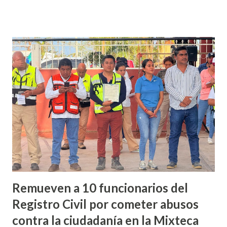
deja indefensas a los habitantes. De acuerdo a los reportes
policiales, la mañana del 25 de julio un grupo de habitantes
de Zapotitlán encontraron dos personas sin vida sobre la
vía Huajuapan- Acatlán en el tramo conocido como
Microondas, donde en otras ocasiones han sido
encontrados más personas sin vida. Los cuerpos sin vida de
estas dos personas no han sido identificados, sin embargo,
fueron encontrados maniatados, con signos de tortura y
presentaban un disparo de arma de fuego en la cabeza. De
estos hechos los vecinos de Zapotitlán han pedido al
Gobierno de Oaxaca que agilice los trámit...
Remueven a 10 funcionarios del
Registro Civil por cometer abusos
contra la ciudadanía en la Mixteca