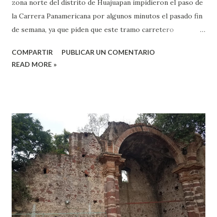
zona norte del distrito de Huajuapan impidieron el paso de
la Carrera Panamericana por algunos minutos el pasado fin
de semana, ya que piden que este tramo carretero
Huajuapan- Santiago Chazumba sea rehabilitado. La
COMPARTIR
PUBLICAR UN COMENTARIO
protesta fue encabezada por los ediles de Santiago
READ MORE »
Huajolotitlán, Asunción Cuyotepeji, San Juan Bautista
Suchitepec, Santa María Camotlán, Santiago Miltepec,
quienes con una lona pidieron en reencarpetamiento de la
carretera 125 en el tramo Huajuapan-Santiago Chazumba.
La lona decía “bienvenidos a Oaxaca, Unión de Presidentes
Municipales de la Mixteca Baja-Cañada, ayúdanos a llevarle
este mensaje al presidente de la República para que atienda
las necedades”. El presidente de Huajolotitlán, José
Guadalupe Barbosa Barragán, especificó que decidieron
manifestarse en el paso de esta carrera con la finalidad de
llamar la atención y que el presidente de la República,