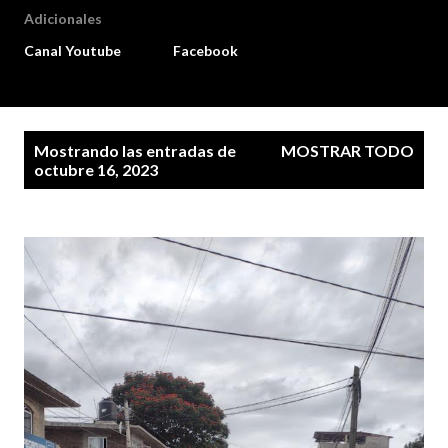
Adicionales
Canal Youtube
Facebook
E
Mostrando las entradas de
MOSTRAR TODO
n
octubre 16, 2023
t
r
a
d
a
s