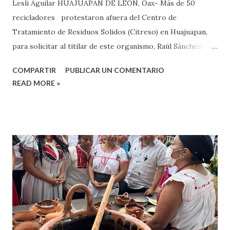
Lesli Aguilar HUAJUAPAN DE LEÓN, Oax- Más de 50
recicladores protestaron afuera del Centro de
Tratamiento de Residuos Solidos (Citreso) en Huajuapan,
para solicitar al titilar de este organismo, Raúl Sánchez
Peña, fueran contemplados los 56 recicladores para la
COMPARTIR
PUBLICAR UN COMENTARIO
compactación de la basura que será llevada a la cementera
READ MORE »
Cementos de México (Cemex). Sánchez Peña, explicó el
problema es un conflicto interno entre los recicladores, ya
que actualmente se está trabajando con 40 recicladores
para la compactación de la basura, y ellos pidieron que se
trabajará con los 56, por lo que tras una mesa de diálogo se
acordó que se laborará con los 56. Explicó que poseen una
compactadora y actualmente empaquetan 14 toneladas de
basura a la semana, sin embargo, con la implementación en
una segunda compactadora, podrán planchar 30 toneladas
de basura que será llevada Tepeaca, en Puebla, a las