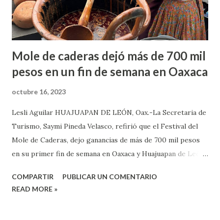
instalaciones de Cemex. “Es una situación internada de ellos
y no quiero dar una dec...
Mole de caderas dejó más de 700 mil
pesos en un fin de semana en Oaxaca
octubre 16, 2023
Lesli Aguilar HUAJUAPAN DE LEÓN, Oax.-La Secretaria de
Turismo, Saymi Pineda Velasco, refirió que el Festival del
Mole de Caderas, dejo ganancias de más de 700 mil pesos
en su primer fin de semana en Oaxaca y Huajuapan de León,
por lo que el propósito es convertir esta actividad como
COMPARTIR
PUBLICAR UN COMENTARIO
una fiesta popular cada año y que llegue el turismo a estas
READ MORE »
partes de la entidad. Pidena Velasco, dijo que en la Ciudad
de Oaxaca asistieron 5 mil 800 comensal, y en Huajuapan