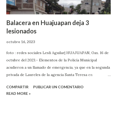
Balacera en Huajuapan deja 3
lesionados
octubre 16, 2023
foto : redes sociales Lesli Aguilar| HUAJUAPAN, Oax. 16 de
octubre del 2023.- Elementos de la Policía Municipal
acudieron a un llamado de emergencia, ya que en la segunda
privada de Laureles de la agencia Santa Teresa en
Huajuapan, hombres hasta ahora desconocidos, dispararon
COMPARTIR
PUBLICAR UN COMENTARIO
en varias ocasiones contra tres personas dejando tres
READ MORE »
lesionados. Los hechos sucedieron la tarde del 16 de
octubre, cuando vecinos de la zona escucharon más de 10
detonaciones de arma de fuego y pidieron la presencia de