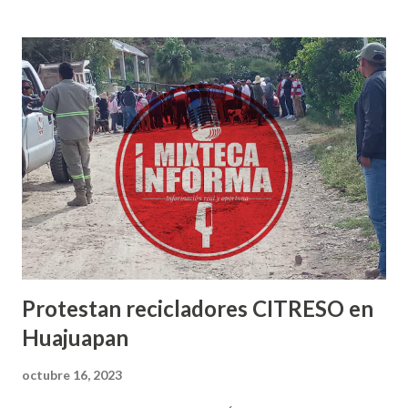
un particular que posee un predio en la calle Nuyoó esquina
con Bravo en el centro de Huajuapan, donde se ubica una
capilla vieja en un predio particular, monumento que es
considerado como histórico por esta instancia, el cual
pretendía ser demolido. “A raíz de una denuncia anónima
que llegó al centro INAH-Oaxaca se dio atención inmediata
y se emitió un comunicado a las autoridades municipales y al
supuesto propietario, y se le solicitó que suspendieran los
trabajos, ya también vino el abogado del área jurídica a
entregarle un documento, ...
Protestan recicladores CITRESO en
Huajuapan
octubre 16, 2023