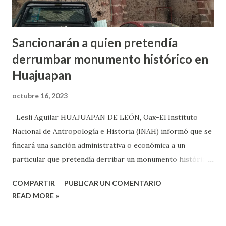
Andrés Manuel López Obrador, los atendía, ya que ...
Sancionarán a quien pretendía
derrumbar monumento histórico en
Huajuapan
octubre 16, 2023
Lesli Aguilar HUAJUAPAN DE LEÓN, Oax-El Instituto
Nacional de Antropología e Historia (INAH) informó que se
fincará una sanción administrativa o económica a un
particular que pretendía derribar un monumento histórico
dentro de un predio, esto sin los permisos de las instancias
COMPARTIR
PUBLICAR UN COMENTARIO
competentes en Huajuapan de León. Austerlits Sánchez
READ MORE »
Méndez, gestor del Patrimonio Cultural en la Mixteca,
refirió que el INAH tomó conocimiento de un hecho, donde