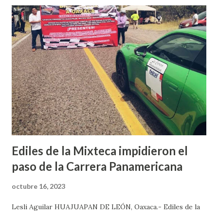
las autoridades municipales. De acuerdo a las primeras
versiones, hombres hasta ahora desconocidos dispararon
contra un grupo personas que se encontraban reunidos en
la segunda privada de Laureles en misma agencia. Al sitio
acudió la Policía Municipal, Guardia Nacional y Elementos de
la Policía Estatal, quienes se hicieron cargo de los hechos.
Los tres lesionados fueron llevados a hospitales.
Ediles de la Mixteca impidieron el
paso de la Carrera Panamericana
octubre 16, 2023
Lesli Aguilar HUAJUAPAN DE LEÓN, Oaxaca.- Ediles de la