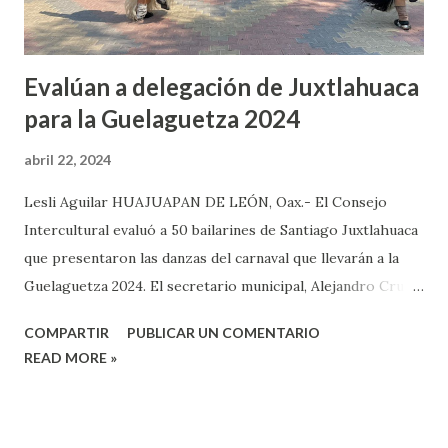
Evalúan a delegación de Juxtlahuaca
para la Guelaguetza 2024
abril 22, 2024
Lesli Aguilar HUAJUAPAN DE LEÓN, Oax.- El Consejo
Intercultural evaluó a 50 bailarines de Santiago Juxtlahuaca
que presentaron las danzas del carnaval que llevarán a la
Guelaguetza 2024. El secretario municipal, Alejandro Cruz
Montesinos, refirió que el Cabildo nombra a un comité
COMPARTIR
PUBLICAR UN COMENTARIO
cultural, quienes se encargaban de determinarán quienes
READ MORE »
integran la delegación, por lo que se escoge a los mejores
bailarines de los grupos de danza y son quienes interpretan
las Fiesta de Carnaval, que se presenta en la máxima fiesta