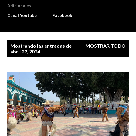
Adicionales
Canal Youtube
Facebook
E
Mostrando las entradas de
MOSTRAR TODO
n
abril 22, 2024
t
r
a
d
a
s