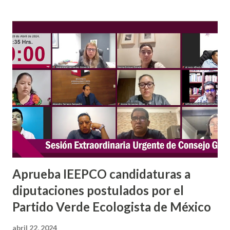
16 al 19 de mayo, obras que están hechas formatos
medianos y gran formato, cuya actividad cumple 50 años. El
pintor de las pitayas dijo que “esta obra la estoy realizando
porque ya conozco muy bien la pitaya, la he analizado
minuciosamente, conozco sus colores, textura y sabor que
disfruto mucho, son 50 años de esfuerzo y trabajo, felicito
a los organizadores, todo esto se ha logrado gracias a su
tenacidad, entusiasmo y organización, así como con el
apoyo de todos los que hacen posible año con año esta
celebración cult...
Aprueba IEEPCO candidaturas a
diputaciones postulados por el
Partido Verde Ecologista de México
abril 22, 2024