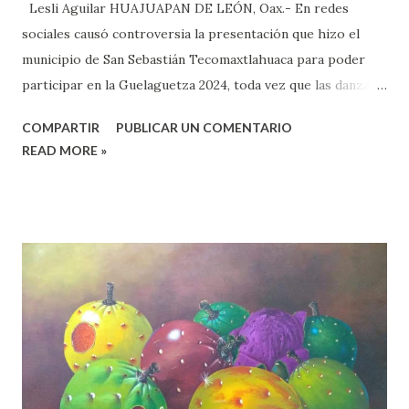
Lesli Aguilar HUAJUAPAN DE LEÓN, Oax.- En redes
sociales causó controversia la presentación que hizo el
municipio de San Sebastián Tecomaxtlahuaca para poder
participar en la Guelaguetza 2024, toda vez que las danzas
son muy parecidas con las de Santiago Juxtlahuaca. La
COMPARTIR
PUBLICAR UN COMENTARIO
autoridad municipal representada por Hugo Abel Guzmán
READ MORE »
Martínez, dio la bienvenida al Consejo Intercultural, que
esta integrado por: Ramón Bautista Chávez, presidente,
Edith Miguel Ramírez, sectaria y Laureano Cirilo Reyes
Jiménez, vocal, además de Majail Alejandro Martínez Ojeda,
quien es representante de la Secretaría de Cultura y Artes,
mismos observaron el baile de Los Chareros de
Tecomaxtlahuaca. La presentación se hizo frente a la
explanada municipal, donde los vecinos de Tecomaxtlahuaca
presentaron la danza de Los Chareros, sin embargo, los
vecinos de Juxtlahuaca informaron que esta danza no es