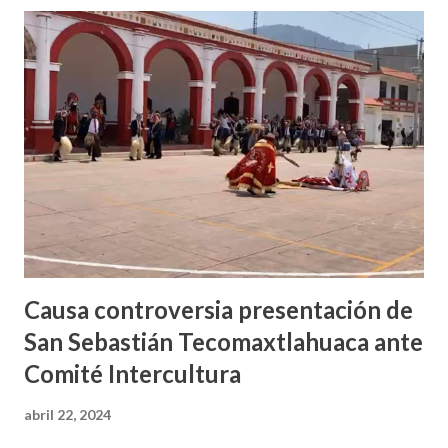
de los oaxaqueños. Indicó que este comité es el que revisa
el protocolo y como autoridad solo dan el aval, sin
embargo, es parte de las costumbres y tradiciones de
Juxtlahuaca. Por su parte, Salvador Bazante, Gobernador
Cultural Indígena de Juxtlahuaca, dijo que las danzas que se
presenta son: la danza de El Macho y Los Rubios, quienes
ejecutaron sus pasos, además, explicó que por primera vez
se fusionaron las nuevas y viejas generaciones, haciendo de
este baile un icon...
Causa controversia presentación de
San Sebastián Tecomaxtlahuaca ante
Comité Intercultura
abril 22, 2024