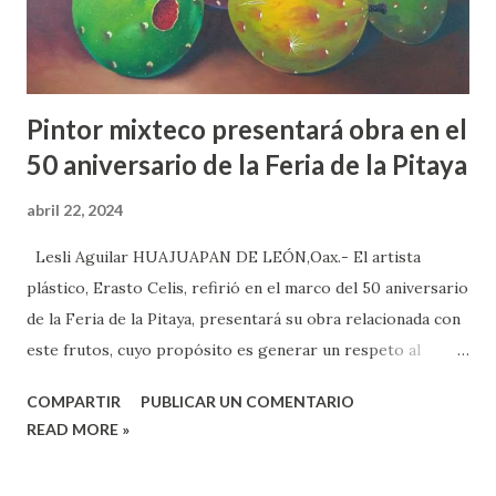
propia de Tecomaxtlahuaca, ya que es un emblema del
segundo municipio, incluso –señalaron- que...
Pintor mixteco presentará obra en el
50 aniversario de la Feria de la Pitaya
abril 22, 2024
Lesli Aguilar HUAJUAPAN DE LEÓN,Oax.- El artista
plástico, Erasto Celis, refirió en el marco del 50 aniversario
de la Feria de la Pitaya, presentará su obra relacionada con
este frutos, cuyo propósito es generar un respeto al
medio ambiente, protección a la planta y al fruto llamado
COMPARTIR
PUBLICAR UN COMENTARIO
´pitayo´. Celis, dijo que preparó 6 obras inéditas en este
READ MORE »
sentido, las cuales serán presentadas en el marco de la feria
regional de la pitaya en Santo Domingo Tianguistengo del