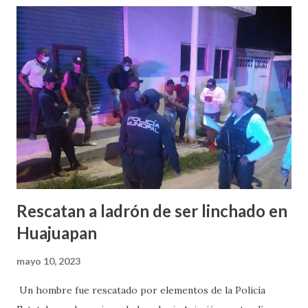
acontecimientos de hechos violentos, tenemos 10
homicidios violentos, desde la mesa de seguridad hemos
acordado acciones que puedan prevenir este tipo de
acciones, lo que hemos observado es que hay un gran de
armas de fuego en nuestro municipio, ya que desde
diciembre del 2022 a la fecha se han asegurado 20 armas de
fuego, entre ellas 6 armas largas y 6 armas hechizas”,
indicó. Comentó que una preocupación el aumento de
armas de fuego en Huajuapan, por lo que se están plane...
Rescatan a ladrón de ser linchado en
Huajuapan
mayo 10, 2023
Un hombre fue rescatado por elementos de la Policía