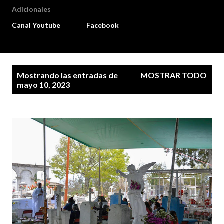
Adicionales
Canal Youtube
Facebook
E
Mostrando las entradas de
MOSTRAR TODO
n
mayo 10, 2023
t
r
a
d
a
s