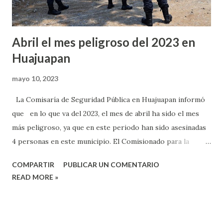
en las rive...
Abril el mes peligroso del 2023 en
Huajuapan
mayo 10, 2023
La Comisaría de Seguridad Pública en Huajuapan informó
que en lo que va del 2023, el mes de abril ha sido el mes
más peligroso, ya que en este periodo han sido asesinadas
4 personas en este municipio. El Comisionado para la
Construcción de la Paz y el Fortalecimiento de la Seguridad
COMPARTIR
PUBLICAR UN COMENTARIO
Pública en Huajuapan, Christian Reyes Ramírez, informó que
READ MORE »
en lo que va del año se tienen registrados 10 muertes
violentas, de las cuales 4 sucedieron en el mes de abril y 2
en mayo. “Hemos tenido algunos registros y