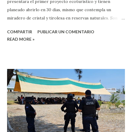
presentara el primer proyecto ecoturístico y tienen
planeado abrirlo en 30 días, mismo que contempla un
miradero de cristal y tirolesa en reservas naturales. Son
tres los proyectos ecoturísticos que se pretenden
COMPARTIR
PUBLICAR UN COMENTARIO
inaugurar en Huajuapan, el primero es: el mirador de cristal
READ MORE »
que se ubicará en la punta del cerro del Yucunitzá, reserva
natural protegida, misma que cuenta con los permisos por
parte de la Secretaría del Medio Ambiente y Recursos
Naturales (Semarnat), así como del Instituto Nacional de
Antropología e Historia (INAH). El segundo es la tirolesa
que se ubica en la barranca de Las Campanas, donde se
rehabilitó el corredor, se colocaron palapas y se embelleció
el lugar, y el tercero es el corredor que se ubica en las
riveras del Río Mixteco. El edil de Huajuapan, Luis de León
Martínez Sánchez, detalló que la propuesta es que en el
mes de junio el mirador de cristal, la tirolesa y el corredor