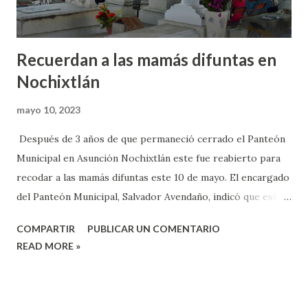
Recuerdan a las mamás difuntas en
Nochixtlán
mayo 10, 2023
Después de 3 años de que permaneció cerrado el Panteón
Municipal en Asunción Nochixtlán este fue reabierto para
recodar a las mamás difuntas este 10 de mayo. El encargado
del Panteón Municipal, Salvador Avendaño, indicó que este
lugar estuvo cerrado por 3 años –durante la pandemia- por
COMPARTIR
PUBLICAR UN COMENTARIO
lo que la autoridad municipal decidió abrirlo y este sitio
READ MORE »
registró gran afluencia de personas. Indicó que el sitio fue
abierto para que las personas acudieran a limpiar y adornar
las tumbas, donde se encuentran depositados los restos de