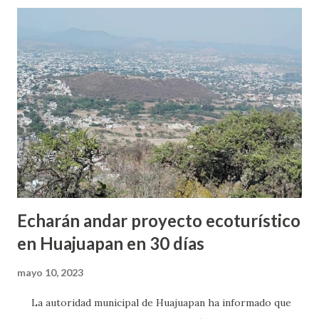
sus queridas mamás. Señaló que “este mes de mayo
reabrieron sus puertas al público en general sin
restricciones, por lo que este 10 de mayo desde la media
noche se observó la presencia de personas quienes vienen
a visitar a sus difuntos”. Recalcó que las personas acudieron
a la medianoche del 10 de mayo a dar serena al camposanto,
sin embrago, este lugar permaneció abierto desde las 6 e la
mañana hasta las 7 de la tarde de 10 de mayo. Agregó que
después ...
Echarán andar proyecto ecoturístico
en Huajuapan en 30 días
mayo 10, 2023
La autoridad municipal de Huajuapan ha informado que