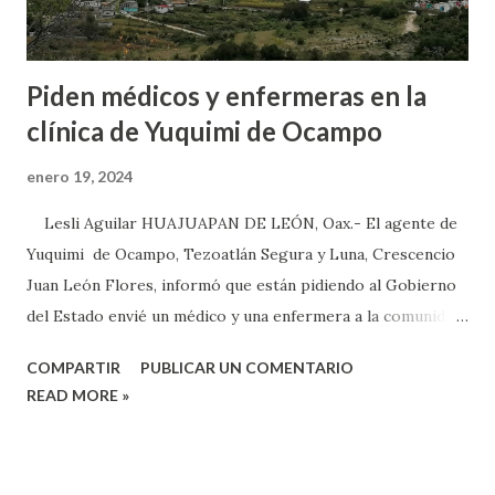
Piden médicos y enfermeras en la
clínica de Yuquimi de Ocampo
enero 19, 2024
Lesli Aguilar HUAJUAPAN DE LEÓN, Oax.- El agente de
Yuquimi de Ocampo, Tezoatlán Segura y Luna, Crescencio
Juan León Flores, informó que están pidiendo al Gobierno
del Estado envié un médico y una enfermera a la comunidad,
ya que hay muchos adultos mayores en esta localidad y el
COMPARTIR
PUBLICAR UN COMENTARIO
único médico que se encuentra en clínica no se da abasto.
READ MORE »
Dijo que están pidiendo al IMSS que se otorgue otro
médico a esta comunidad, ya que con el que cuentan no se
da basto, y hay muchos adultos mayores, la mayoría de ellos