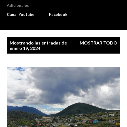
Adicionales
Canal Youtube
Facebook
E
Mostrando las entradas de
MOSTRAR TODO
n
enero 19, 2024
t
r
a
d
a
s