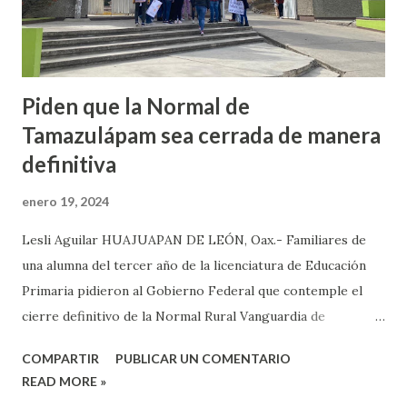
zonas a cada sector, por lo que es muy importante que esto
existe en Huajuapan, ya que...
Piden que la Normal de
Tamazulápam sea cerrada de manera
definitiva
enero 19, 2024
Lesli Aguilar HUAJUAPAN DE LEÓN, Oax.- Familiares de
una alumna del tercer año de la licenciatura de Educación
Primaria pidieron al Gobierno Federal que contemple el
cierre definitivo de la Normal Rural Vanguardia de
Tamazulápam, ya que las integrantes del Consejo
COMPARTIR
PUBLICAR UN COMENTARIO
Estudiantil agredieron a estudiantes de tercer grado,
READ MORE »
dejando 4 lesionadas. Refirieron que la madrugada del 18 de