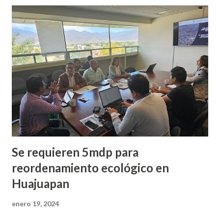
diabéticos, y se requiere de una atención médica de mayor
calidad, sin embargo, por carecer de una ambulancia, los
abuelos tienen que viajar hasta Huajuapan para recibir la
atención médica. Explicó que “no hay ambulancia, entonces,
la autoridad con su vehículo es quien ha hecho los
traslados, pero se requiere de un equipo especificado y de
un médico, por eso estamos pidiendo al Gobernador del
Estado, Salomón Jara Cruz, nos pueda ayudar en estas ges...
Se requieren 5mdp para
reordenamiento ecológico en
Huajuapan
enero 19, 2024