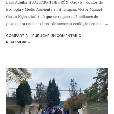
Lesli Aguilar HUAJUAPAN DE LEÓN, Oax.- El regidor de
Ecología y Medio Ambiente en Huajuapan, Víctor Manuel
García Nájera, informó que se requieren 5 millones de
pesos para realizar el reordenamiento ecológico en este
municipio, por lo que se encuentran gestiones para lograr
COMPARTIR
PUBLICAR UN COMENTARIO
estos recursos con el Gobierno del Estado y Gobierno
READ MORE »
Federal. García Nájera, dijo que el remordimiento de tipo
ecológico es delimitar la tierra, es decir, determinar cuál es
la zona de siembra, cual corresponde a la de ganado,
industrial o el cinturón verde, por lo que se encuentra a
punto de que se firme el convenio entre el Gobierno del
Federal, Estatal y Municipal para que este programa se
desarrolle. Enfatizó que “yo creo a través de este mapeo, o
lo que le llamamos unidades de gestión es más fácil que nos
entreguen el recurso, es decir, en este momento estamos
en las unidades de gestión, que consiste en establecer las