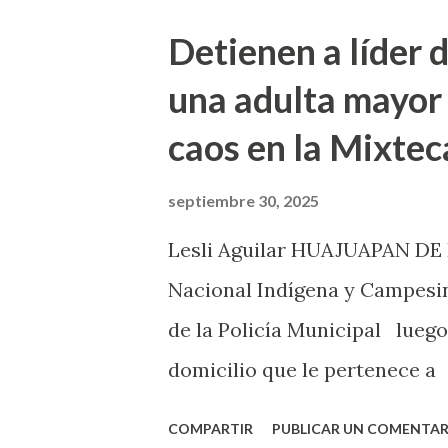
de la carretera de peaje Cu
Detienen a líder 
de las 2 de la tarde, para blo
una adulta mayor 
Detallaron que su movilización
caos en la Mixtec
su líder y compañero de la o
que fueron detenidos esta ma
septiembre 30, 2025
de varios kilómetros se pudi
Lesli Aguilar HUAJUAPAN DE L
molestos, a pesar de estar pa
Nacional Indígena y Campesi
presentó cuando había más cal
de la Policía Municipal luego
domicilio que le pertenece a 
Nuyoó en la colonia Centro en
COMPARTIR
PUBLICAR UN COMENTAR