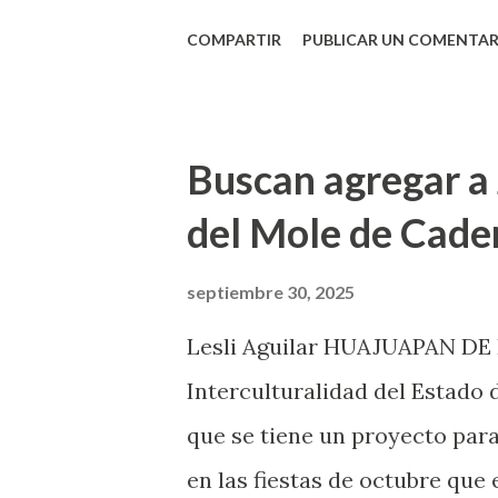
Mariel López Villatoro, subse
COMPARTIR
PUBLICAR UN COMENTAR
Gobierno de Oaxaca, informó 
escenario de la fiesta gastr
que tendrá lugar en el Recinto 
Buscan agregar a 
posteriormente se desarrolle
del Mole de Cade
stands ofrecerán el Mole de 
de León, y que ha sido proyect
septiembre 30, 2025
que el turismo de todo el mun
Lesli Aguilar HUAJUAPAN DE 
a probarlo en Huajuapan de L
Interculturalidad del Estado
enmarcada por una calenda cul
que se tiene un proyecto par
municipal de Huajuapan ...
en las fiestas de octubre que