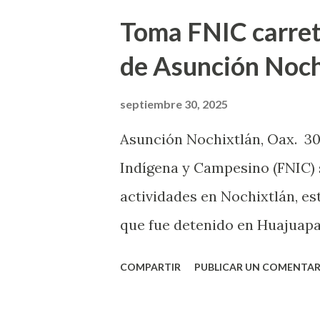
camioneta particular y un veh
Toma FNIC carrete
había personas heridas. Hasta
de Asunción Noch
seguridad, quienes ayudaron a
siniestradas, ya que uno no po
septiembre 30, 2025
Explicaron que 3 personas fue
Asunción Nochixtlán, Oax. 30
comunitario para recibir ate
Indígena y Campesino (FNIC) s
retiradas para permitir el pa
actividades en Nochixtlán, est
también se iniciaron las inves
que fue detenido en Huajuapan
se anunció por los agremiado
COMPARTIR
PUBLICAR UN COMENTAR
Huajuapan, Tlaxiaco, Juxtlahu
manifestantes arribaron hast