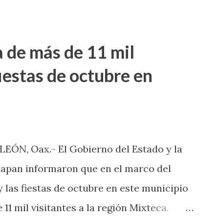
n este municipio y por estos hechos
untos de la región Mixteca. La mañana del
 mayor identificada como Angelina Juana
a de más de 11 mil
esencia de los elementos de la Policía
fiestas de octubre en
que personas encapuchadas y armadas
o ubicado en la colonia Centro, quienes la
. De acuerdo Hernández Arroyo una de sus
ernández- contrato a los integrantes del
EÓN, Oax.- El Gobierno del Estado y la
opiedad, quien a través de la coacción la
apan informaron que en el marco del
y las fiestas de octubre en este municipio
 11 mil visitantes a la región Mixteca.