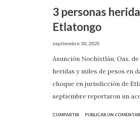
t
3 personas herida
r
Etlatongo
a
d
septiembre 30, 2025
a
Asunción Nochixtlán, Oax. de
s
heridas y miles de pesos en 
choque en jurisdicción de Etl
septiembre reportaron un acc
Asunción Nochixtlán con San 
COMPARTIR
PUBLICAR UN COMENTAR
luz. Elementos de la policía 
recibieron una llamada de aux