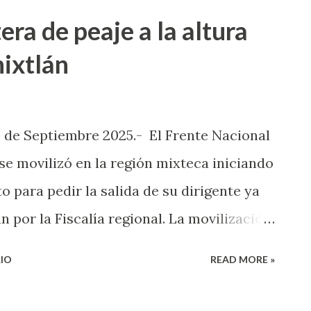
ículo del servicio público –taxi- donde
ra de peaje a la altura
 el lugar arribaron elementos de
ixtlán
 los lesionados a bajar de las unidades
día bajar por los fierros del vehículo.
ron trasladados al hospital básico
 de Septiembre 2025.- El Frente Nacional
nción médica. Las unidades fueron
e movilizó en la región mixteca iniciando
so, los daños ascienden a miles de pesos,
o para pedir la salida de su dirigente ya
tigaciones para deslindar re...
 por la Fiscalía regional. La movilización
s en donde tienen presencia como:
IO
READ MORE »
aca, Putla y Asunción Nochixtlán. Los
a el kilómetro 178 en Asunción Nochixtlán