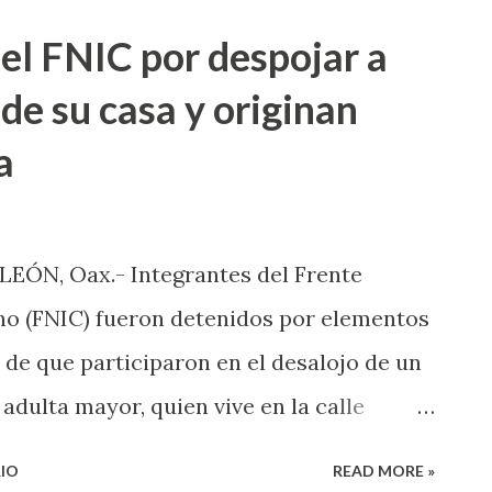
acnopalam-Oaxaca, pasando unos minutos
del FNIC por despojar a
quear completamente esta arteria vial.
de su casa y originan
 inicia para exigir la salida inmediata de
a
rganización, además de varios compañeros
ñana en Huajuapan de León. Largas filas
eron observar, quienes se mostraron
EÓN, Oax.- Integrantes del Frente
rcialmente nublado, este bloqueo se
no (FNIC) fueron detenidos por elementos
or ...
 de que participaron en el desalojo de un
adulta mayor, quien vive en la calle
 Huajuapan, entre los detenidos está el
IO
READ MORE »