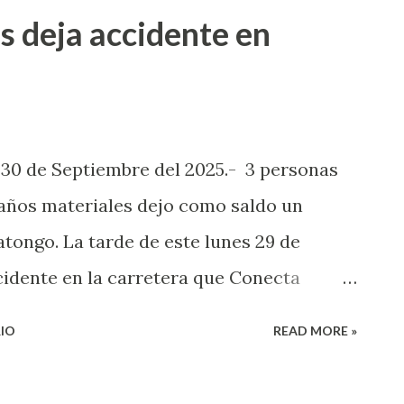
s deja accidente en
 30 de Septiembre del 2025.- 3 personas
daños materiales dejo como saldo un
atongo. La tarde de este lunes 29 de
idente en la carretera que Conecta
Mateo Etlatongo pasando la agencia de la
IO
READ MORE »
municipal de Nochixtlán, informaron que
ilio, por un choque por alcance entre una