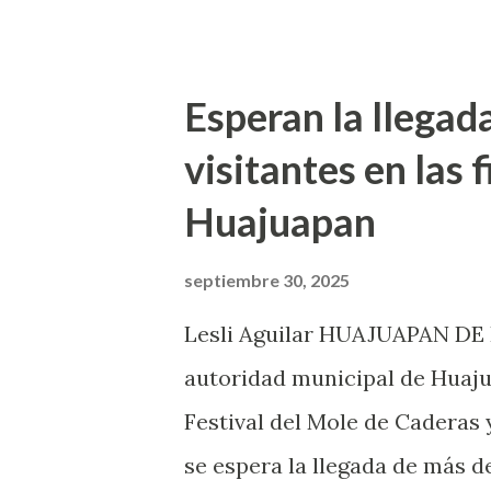
líder de esta organización e
ocasionaron caos en varios p
30 de septiembre, una adulta
Esperan la llegad
Hernández Arroyo, pidió la pr
visitantes en las 
Municipal de Huajuapan, ya 
Huajuapan
estaban afuera de su domicili
desalojaron de su propiedad
septiembre 30, 2025
hijas – Sagrario Monterrosa H
Lesli Aguilar HUAJUAPAN DE L
FNIC para despojarla de su pr
autoridad municipal de Huaju
obligó a firmar unas e...
Festival del Mole de Caderas 
se espera la llegada de más de