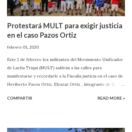
Protestará MULT para exigir justicia
en el caso Pazos Ortiz
febrero 01, 2020
Este 2 de febrero los militantes del Movimiento Unificador
de Lucha Triqui (MULT) saldrán a las calles para
manifestarse y recordarle a la Fiscalía justicia en el caso de
Heriberto Pazos Ortiz. Eleazar Ortiz , integrante de la
Comisión Política del MULT, dijo que más de mil indígenas
COMPARTIR
READ MORE »
de la zona Triqui se movilizarán hasta la capital de la
entidad para manifestarse y exigir la detención del autor
intelectual del asesinato de su máximo líder Heriberto
Pazos Ortiz. Indicó que “este 2 de febrero vamos a tener