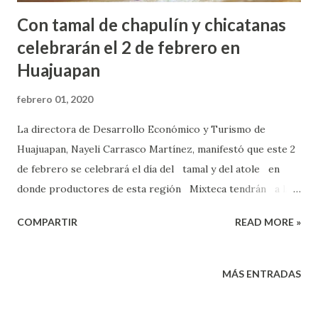
Con tamal de chapulín y chicatanas
celebrarán el 2 de febrero en
Huajuapan
febrero 01, 2020
La directora de Desarrollo Económico y Turismo de
Huajuapan, Nayeli Carrasco Martínez, manifestó que este 2
de febrero se celebrará el día del tamal y del atole en
donde productores de esta región Mixteca tendrán a la
venta tamales de chapulín y chicatanas y el tradicional
COMPARTIR
READ MORE »
atole de pitaya. Indicó que con la finalidad de incentivar la
economía en el municipio de Huajuapan se puso en marcha
esta celebración el día del tamal, en donde se podrán
MÁS ENTRADAS
degustar estos platillos pero en diferentes sabores,
mismos que son muy poco conocidos. “Por primera vez se