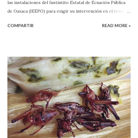
las instalaciones del Instintito Estatal de Ecuación Pública
de Oaxaca (IEEPO) para exigir su intervención en el tema la
instalación de un módulo irregular del nivel de
COMPARTIR
READ MORE »
telesecundarias en la colonia Niños Héroes de la misma
gremial en Huajuapan. Los docentes arribaron a las
instalaciones de estas oficinas en Huajuapan empunto de las
9 de la mañana del viernes, acompañados de la parte
sindical para exigir al titular de esta dependencia en la
región Mixteca intervenga, pues, desde el arranque del
ciclo escolar 2019-2020 se instaló una escuela de nivel
telesecundaria que es atendida por dos maestras de la
Sección 22 y que no está autorizadas por el IEEPO ni la
CNTE. En este sentido, Ignacio Hernández Rivera ,
representante sec de la Sección 22 en Huajuapan, indicó que
los docentes del nivel de Telesecundarias acudieron a estas
ofici...