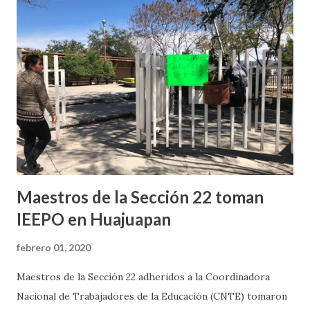
una marcha masiva primero para celebrar el 39 aniversario
de nuestra organización y exigir justicia por todos los
asesinatos que ha tenido nuestra organización pero de
manera particular de Heriberto Pazos Ortiz, porque su
expediente no ha caminado como se debe y se busca que
exista justicia”. Añadió que se sabe que en los casos existen
personas detenidas ,sin embargo, la Fiscalía del Estado de
Oaxaca no está haciendo su papel como se debe por lo que
es ne...
Maestros de la Sección 22 toman
IEEPO en Huajuapan
febrero 01, 2020
Maestros de la Sección 22 adheridos a la Coordinadora
Nacional de Trabajadores de la Educación (CNTE) tomaron