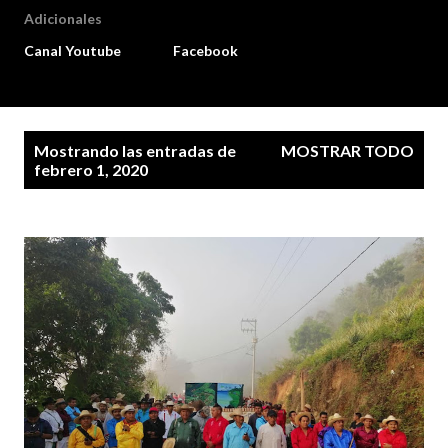
Adicionales
Canal Youtube
Facebook
E
Mostrando las entradas de
MOSTRAR TODO
n
febrero 1, 2020
t
r
a
d
a
s