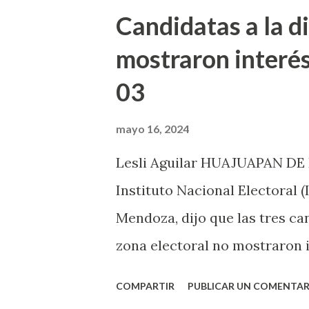
t
Candidatas a la d
r
mostraron interés
a
03
d
a
mayo 16, 2024
s
Lesli Aguilar HUAJUAPAN DE L
Instituto Nacional Electoral
Mendoza, dijo que las tres ca
zona electoral no mostraron i
esta actividad democrática e
COMPARTIR
PUBLICAR UN COMENTAR
hicieron la invitación a las c