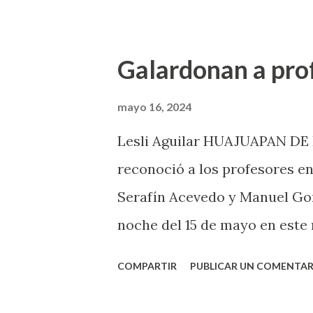
Organización de la Naciones U
permitió relacionarse con otr
Galardonan a pro
invitación para que su estudio
Indonesia. Añadió que “yo vo
mayo 16, 2024
que tuve en la ONU y que part
Lesli Aguilar HUAJUAPAN DE 
escuchados´ y participe desd
reconoció a los profesores en
mi tocó pararme a las 4 de la
Serafín Acevedo y Manuel Gon
vital líquido, donde el INEGI 
noche del 15 de mayo en este
agua potable, lo que n...
Cultura y Deporte determinó 
COMPARTIR
PUBLICAR UN COMENTAR
entregó a Jorge de Jesús Osi
Gatica a Pepina Mendoza Guar