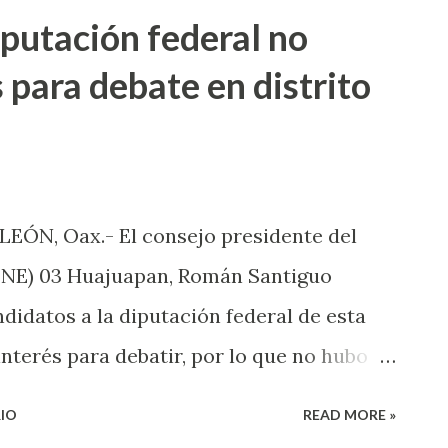
iputación federal no
 para debate en distrito
EÓN, Oax.- El consejo presidente del
 (INE) 03 Huajuapan, Román Santiguo
ndidatos a la diputación federal de esta
nterés para debatir, por lo que no hubo
n Huajuapan. Explicó que los consejeros
IO
READ MORE »
andidatas y estas no aceptaron, la cual se