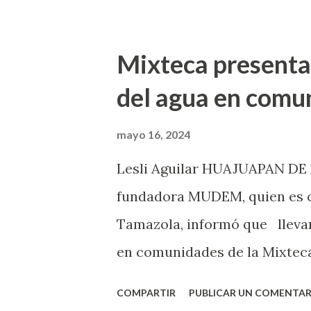
venció el 8 de mayo, por lo qu
embargo, añadió que desde el
Mixteca presenta
este aspecto. La candidata a la
del agua en comu
coalición “Sigamos haciendo h
como la de la coalición Fuer
mayo 16, 2024
Márquez y Mitzy Santiago d
Lesli Aguilar HUAJUAPAN DE L
interés para generar un debat
fundadora MUDEM, quien es or
debate debieron mostrar inten
Tamazola, informó que llevar
sin embargo, nunca hubo interé
en comunidades de la Mixteca 
nivel internacional. Silva Lóp
COMPARTIR
PUBLICAR UN COMENTAR
comunitaria que trabaja en ter