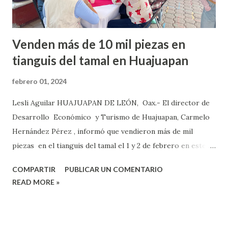
Venden más de 10 mil piezas en
tianguis del tamal en Huajuapan
febrero 01, 2024
Lesli Aguilar HUAJUAPAN DE LEÓN, Oax.- El director de
Desarrollo Económico y Turismo de Huajuapan, Carmelo
Hernández Pérez , informó que vendieron más de mil
piezas en el tianguis del tamal el 1 y 2 de febrero en este
municipio. Dijo que a comparación del 2023 lograron
COMPARTIR
PUBLICAR UN COMENTARIO
reactivar la economía en un 50 por ciento, por lo que
READ MORE »
participaron 23 cocineras y cocineros tradicionales ,
quienes presentaron tamales en sus diferentes versiones,
desde los 15 hasta los 35 pesos. Indicó que “ fueron dos