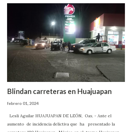
días venta, el 1 y 2 de febrero en un horario de 7 de la
mañana a 12 del día y de 5 de la tarde a 10 de la noche, de
acuerdo al año pasado estamos manejando una cifra de
reactivación económica del más 50 por ciento, es decir ,
se tienen una venta de 10 mil 500 tamales, y de esta
manera se puede ga...
Blindan carreteras en Huajuapan
febrero 01, 2024
Lesli Aguilar HUAJUAPAN DE LEÓN, Oax. - Ante el
aumento de incidencia delictiva que ha presentado la