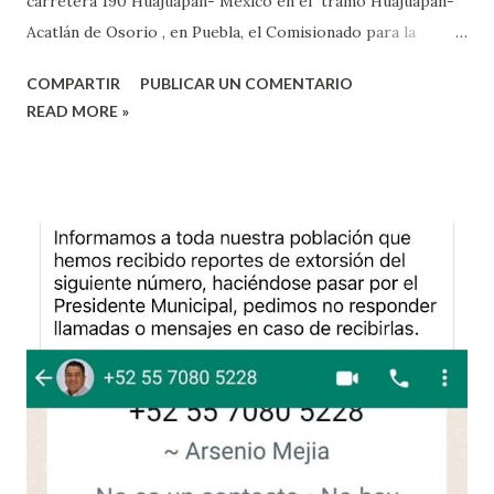
carretera 190 Huajuapan- México en el tramo Huajuapan-
Acatlán de Osorio , en Puebla, el Comisionado para la
Construcción de la Paz y Fortalecimiento Municipal en
COMPARTIR
PUBLICAR UN COMENTARIO
Huajuapan , Christian Reyes Ramírez , explicó que se ha
READ MORE »
blindado esta vía y garantizar el arribo de visitantes a las
dos mixtecas , tanto la de Oaxaca y Puebla. Reyes Ramírez ,
explicó que estas acciones se hacen de manera coordinada
con la Base de Operaciones Mixtas, donde participa la
Guardia Nacional, Policía Municipal, Policía Vial y Policía
Estatal de Oaxaca, quienes realizan recorridos de
seguridad en zonas estratégicas , además, de que se revisa
los vehículos para ver si estos c uentan reportes de robo
y se inspecciona a los...