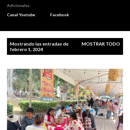
Adicionales
Canal Youtube
Facebook
E
Mostrando las entradas de
MOSTRAR TODO
n
febrero 1, 2024
t
r
a
d
a
s