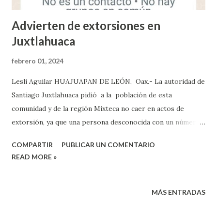
Advierten de extorsiones en
Juxtlahuaca
febrero 01, 2024
Lesli Aguilar HUAJUAPAN DE LEÓN, Oax.- La autoridad de
Santiago Juxtlahuaca pidió a la población de esta
comunidad y de la región Mixteca no caer en actos de
extorsión, ya que una persona desconocida con un número
de la Ciudad de México usur pó la identidad del edil,
COMPARTIR
PUBLICAR UN COMENTARIO
Arsenio Mejía García, quien se está haciendo pasar por el
READ MORE »
para pedir dinero a nombre del gobierno local. La
advertencia se hizo a través de redes sociales, donde
informaron que los ciudadanos de este municipio
MÁS ENTRADAS
reportaron que una persona con un número de la C iudad
de México, quien usurpó la identidad del edil y se hace