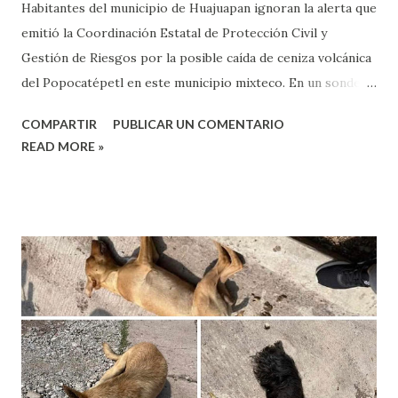
Habitantes del municipio de Huajuapan ignoran la alerta que
emitió la Coordinación Estatal de Protección Civil y
Gestión de Riesgos por la posible caída de ceniza volcánica
del Popocatépetl en este municipio mixteco. En un sondeo
realizado a los vecinos de este municipio enfatizaron que
COMPARTIR
PUBLICAR UN COMENTARIO
no sabían de que existía una alerta de la posible caída de
READ MORE »
ceniza volcánica por las exhalaciones del Popocatépetl, por
lo que pidieron a la Coordinación Municipal de Protección
Civil que se realicen campañas de información sobre los
riegos que implica. Rosalba Martínez, vecina del municipio
de Chila de las Flores, Puebla, informó que la autoridad de
su comunidad emitió una alerta por la caída de ceniza, y que
los carros tenían una ligera capa de esta, por lo que
pidieron a todos usar lentes y cubrebocas, sin embargo,
añadió que le sorprendió que al llegar a Huajuapan no
exista campañas de esto. Fausto Santiago, habitantes de