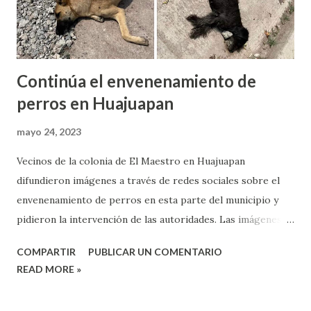
Huajuapan, enfatizó que él se enteró de esta alerta a través
de las not...
Continúa el envenenamiento de
perros en Huajuapan
mayo 24, 2023
Vecinos de la colonia de El Maestro en Huajuapan
difundieron imágenes a través de redes sociales sobre el
envenenamiento de perros en esta parte del municipio y
pidieron la intervención de las autoridades. Las imágenes
fueron difundidas a través de la red social de Facebook,
COMPARTIR
PUBLICAR UN COMENTARIO
donde alertaron a los vecinos sobre el presunto
READ MORE »
envenenamiento de caninos, sin embargo, enfatizaron que
estas acciones se están haciendo cada vez más recurrentes