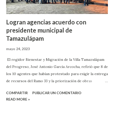
Logran agencias acuerdo con
presidente municipal de
Tamazulápam
mayo 24, 2023
El regidor Bienestar y Migración de la Villa Tamazulápam
del Progreso, José Antonio García Arcocha, refirió que 8 de
los 10 agentes que habían protestado para exigir la entrega
de recursos del Ramo 33 y la priorización de obras
lograron un acuerdo con el presidente municipal, Ramiro
COMPARTIR
PUBLICAR UN COMENTARIO
Quiroz Salcedo. García Arcocha, refirió que los acuerdos a
READ MORE »
los que llegaron con el edil es que se realizará una obra de
impacto cada agencia y que se respete el recurso asignado