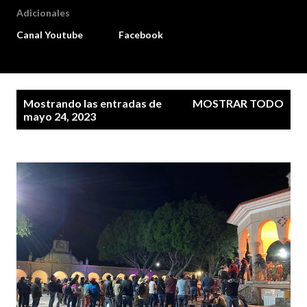
Adicionales
Canal Youtube
Facebook
E
Mostrando las entradas de
MOSTRAR TODO
n
mayo 24, 2023
t
r
a
d
a
s