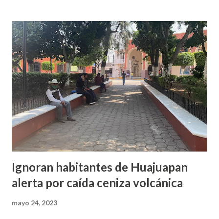
para cada comunidad del Ramo 33, por lo que este acuerdo
estará vigente desde el 23 de mayo hasta el último día de
este 2023. “Estas 8 agencias ganaron que se les de la
participación del Ramo 28 de 250 mil pesos anuales, lo que
recibe el municipio son casi 33 millones de pesos, como
Cabildo aprobamos un presupuesto de 28 millones de
pesos, y con lo que recauda que son 4.5 millones de pesos
más, hay recursos necesarios para poder entregarle a cada
agencia lo que le corresponde”, expresó. Enfatizó que la
queja de las age...
Ignoran habitantes de Huajuapan
alerta por caída ceniza volcánica
mayo 24, 2023