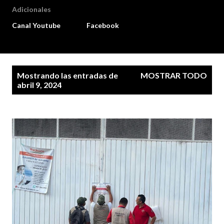
Adicionales
Canal Youtube
Facebook
E
Mostrando las entradas de
MOSTRAR TODO
n
abril 9, 2024
t
r
a
d
a
s