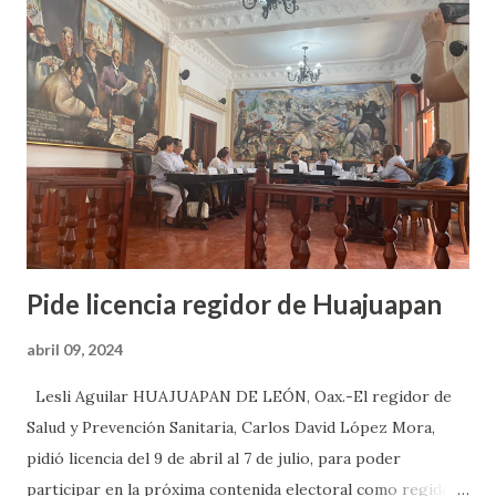
el objetivo de fortalecer la vigilancia sanitaria en
establecimientos dedicados al proceso, venta y distribución
de estos alimentos crudos o preparados. Indicó que se
verificación en 31 pescaderías y marisquerías, así como en
tres centros comerciales, distribuidos en Huajuapan de
León, Heroica Ciudad de Tlaxiaco, Asunción Nochixtlán y
Putla Villa de Guerrero. También, inspeccionó...
Pide licencia regidor de Huajuapan
abril 09, 2024
Lesli Aguilar HUAJUAPAN DE LEÓN, Oax.-El regidor de
Salud y Prevención Sanitaria, Carlos David López Mora,
pidió licencia del 9 de abril al 7 de julio, para poder
participar en la próxima contenida electoral como regidor