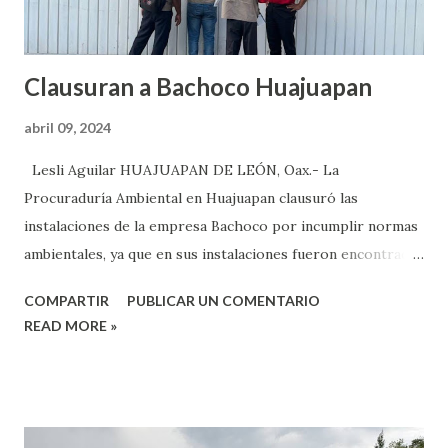
Clausuran a Bachoco Huajuapan
abril 09, 2024
Lesli Aguilar HUAJUAPAN DE LEÓN, Oax.- La
Procuraduría Ambiental en Huajuapan clausuró las
instalaciones de la empresa Bachoco por incumplir normas
ambientales, ya que en sus instalaciones fueron encontradas
varias aves muertas en estado descomposición, lo cual
COMPARTIR
PUBLICAR UN COMENTARIO
producía un olor fétido a los vecinos de la zona. A través de
READ MORE »
una denuncia ciudadanía, vecinos de la colonia Tepeyac,
pidieron a la presencia de la Procuraduría Ambiental para
inspeccionar las instalaciones de la empresa Bachoco que
se ubica en la calle La Paz, esquina con Calle Macedonio