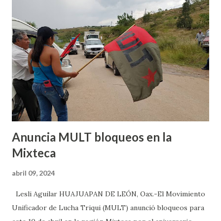
Alcalá, Colonia Tepeyac, ya que del interior de esta bodega
salían olores fétidos. Los supervisores de esta área
acudieron al llamado y pidieron ingresar a la bodega donde
encontraron varias aves en estado descomposición, las
culés despendían un olor fétido, que era lo que contamina el
ambiente en esta zona de la ciudad. En la misma inspección,
el personal de la Procuraduría Ambiental logró observar
sangre, plumas, excrement...
Anuncia MULT bloqueos en la
Mixteca
abril 09, 2024
Lesli Aguilar HUAJUAPAN DE LEÓN, Oax.-El Movimiento
Unificador de Lucha Triqui (MULT) anunció bloqueos para