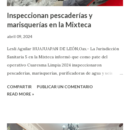
Inspeccionan pescaderías y
marisquerías en la Mixteca
abril 09, 2024
Lesli Aguilar HUAJUAPAN DE LEÓN,Oax.- La Jurisdicción
Sanitaria 5 en la Mixteca informó que como pate del
operativo Cuaresma Limpia 2024 inspeccionaron
pescaderías, marisquerías, purificadoras de agua y seis
balnearios, donde solo se hicieron observaciones en esta
COMPARTIR
PUBLICAR UN COMENTARIO
época de calor. La instancia indicó que estas acciones se
READ MORE »
hacen para prevenir enfermedades diarreicas en la
población ocasionadas por el consumo de pescados y
mariscos en mal estado, ya que estas tienen a aumentar
hasta un 50 por ciento. Dijo que las actividades de
supervisión se desarrollaron 12 de febrero al 7 de abril, con