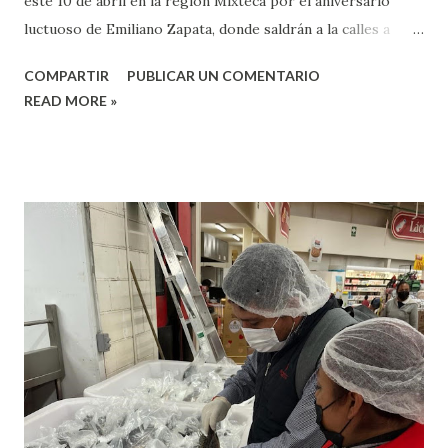
este 10 de abril en la región Mixteca por el aniversario
luctuoso de Emiliano Zapata, donde saldrán a la calles a
exigir justicia. El vocero de esta organización, Eleazar
COMPARTIR
PUBLICAR UN COMENTARIO
Ortiz, indicó que para recordar el aniversario luctuoso de
READ MORE »
Emiliano Zapata saldrán a las calles, sin embargo, en esta
ocasión aprovecharan para exigir al Gobierno del Estado y
Federal que se cumplan las demandas de justicia que se
tienen, ya que en el 2023 fueron asesinados más de 23
integrales de esta organización. Ortiz, dijo que en el caso
de la Mixteca realizarán bloqueos en Juxtlahuaca, Putla,
Tlaxiaco y Huajuapan, pero que se estarán movilizando en
todo el estado, comentó que estas acciones son para exigir
que se haga una mesa de seguridad y que sean llamados los
dirigentes, ya que lo que se requiere es la vigilancia
permanente en la carretera Carrizal-Agua Fría, en la zona
de J...