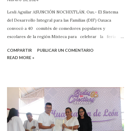
Lesli Aguilar ASUNCIÓN NOCHIXTLÁN, Oax.- El Sistema
del Desarrollo Integral para las Familias (DIF) Oaxaca
convocó a 40 comités de comedores populares y
escolares de la región Mixteca para celebrar la feria
gastronómica en Nochixtlán. La presidenta honoraria del
COMPARTIR
PUBLICAR UN COMENTARIO
DIF de Oaxaca, Irma Bolaños, informó que esta feria
READ MORE »
gastronómica es la segunda que se celebra en la Mixteca en
este 2024, ya que la primera fue en Santiago Huajolotitlán
hace una semana. Dijo que estas ferias son con el objetivo
de mostrar la gastronomía local y regional, siendo sede
Asunción Nochixtlán, las cocineras tradicionales de las
comunidades presentaron los platillos que realizan en los
comedores populares y escolares como: tortillas de
betabel, agua de avena, tortillas de avena, torta de atún y
camarón con frijoles blancos, frijolitos con ombligo,