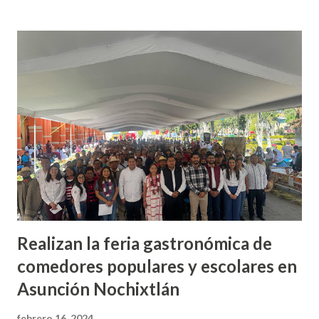
de febrero fue asaltada la tesorera de Santiago Ayuquililla,
Verónica O. M., quien al salir del banco Banorte en el centro
de Huajuapan se metió a una papelería y minutos más tarde
sujetos hasta ahora desconocidos la abordaron para
quitarle el dinero y sus identificaciones personales, quienes
huyeron del lugar en una motocicleta. El comisionado
indicó lo acontecido la tarde del jueves 15 de febrero, son
robos que tienen una relación directa con la víctima, es
decir, que contaban con información precisa sobre los mo...
Realizan la feria gastronómica de
comedores populares y escolares en
Asunción Nochixtlán
febrero 16, 2024