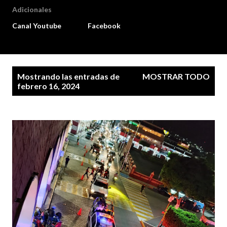
Adicionales
Canal Youtube
Facebook
E
Mostrando las entradas de
MOSTRAR TODO
n
febrero 16, 2024
t
r
a
d
a
s