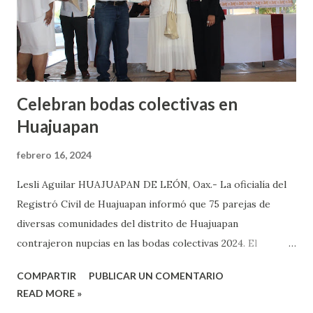
amarillo de conejo, tortitas de papa, entre otros más. El
presidente municipal, Alfredo Feliciano López Santiago,
dijo que estas ...
Celebran bodas colectivas en
Huajuapan
febrero 16, 2024
Lesli Aguilar HUAJUAPAN DE LEÓN, Oax.- La oficialía del
Registró Civil de Huajuapan informó que 75 parejas de
diversas comunidades del distrito de Huajuapan
contrajeron nupcias en las bodas colectivas 2024. El
director del Registro Civil de Oaxaca, Alfredo Santiago
COMPARTIR
PUBLICAR UN COMENTARIO
Chávez, dijo que las parejas contrayentes son de los
READ MORE »
municipios de Zapotitlán Palmas, Santiago Huajolotitlán,