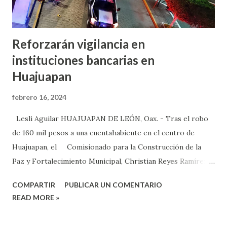
Reforzarán vigilancia en
instituciones bancarias en
Huajuapan
febrero 16, 2024
Lesli Aguilar HUAJUAPAN DE LEÓN, Oax. - Tras el robo
de 160 mil pesos a una cuentahabiente en el centro de
Huajuapan, el Comisionado para la Construcción de la
Paz y Fortalecimiento Municipal, Christian Reyes Ramírez,
refirió que se reforzará la seguridad en las instituciones
COMPARTIR
PUBLICAR UN COMENTARIO
bancarias en Huajuapan y ofrecerán el acompañamiento
READ MORE »
policial a los ciudadanos que requieran ir al banco a retirar
grandes cantidades de dinero. Es preciso destacar que el 15