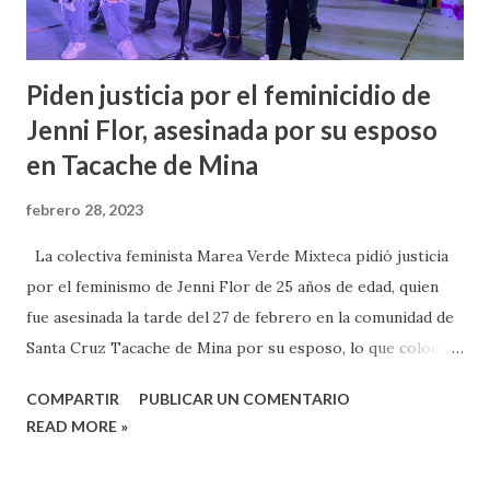
Piden justicia por el feminicidio de
Jenni Flor, asesinada por su esposo
en Tacache de Mina
febrero 28, 2023
La colectiva feminista Marea Verde Mixteca pidió justicia
por el feminismo de Jenni Flor de 25 años de edad, quien
fue asesinada la tarde del 27 de febrero en la comunidad de
Santa Cruz Tacache de Mina por su esposo, lo que coloca
este caso como el primer feminicidio en la región Mixteca.
COMPARTIR
PUBLICAR UN COMENTARIO
Valeria Palma, vocera de esta colectiva, refirió que es
READ MORE »
lamentable que la violencia se siga ejercido contra las
mujeres, y que la Mixteca sea una de las regiones donde