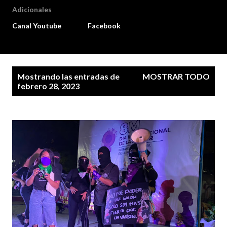
Adicionales
Canal Youtube
Facebook
E
Mostrando las entradas de
MOSTRAR TODO
n
febrero 28, 2023
t
r
a
d
a
s