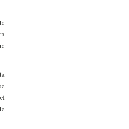
de
ra
ue
la
se
el
de