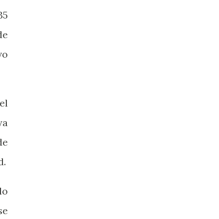
35
de
vo
el
ya
de
d.
lo
se