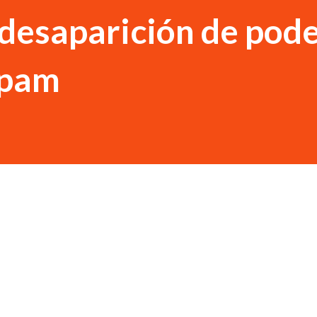
desaparición de pod
ápam