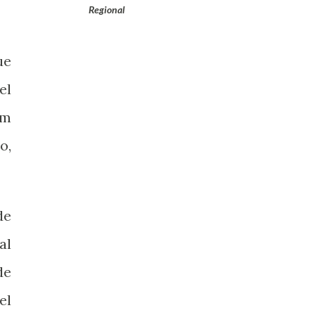
Regional
ue
el
am
o,
de
al
de
el