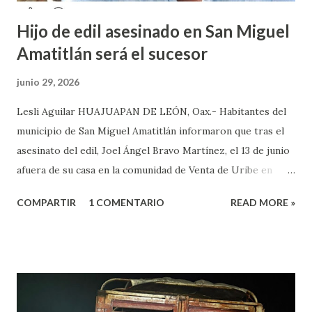
Hijo de edil asesinado en San Miguel
Amatitlán será el sucesor
junio 29, 2026
Lesli Aguilar HUAJUAPAN DE LEÓN, Oax.- Habitantes del
municipio de San Miguel Amatitlán informaron que tras el
asesinato del edil, Joel Ángel Bravo Martínez, el 13 de junio
afuera de su casa en la comunidad de Venta de Uribe en
Amatitlán, será el hijo del munícipe Jovani Bravo Cabrera
COMPARTIR
1 COMENTARIO
READ MORE »
el que tome protesta para poder concluir el gobierno
municipal que inició su padre y concluye hasta el 2027. Es de
referir que la mañana del 13 de junio un sujeto armado llegó
al domicilio del edil, antes de que el iniciara su agenda del
día, quien sacó un arma de fuego y disparo contra él, por lo
que las lesiones provocadas por este ataque armado