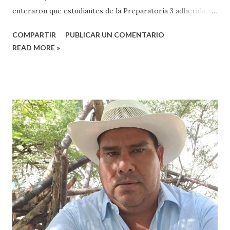
enteraron que estudiantes de la Preparatoria 3 adherida a
la Universidad Autónoma Benito Juárez (UABJO) habían
COMPARTIR
PUBLICAR UN COMENTARIO
colocado un tendedero de denuncias por el tema de acoso
READ MORE »
sexual por partes de profesores dentro de la institución,
en el marco del día Internacional de la Mujer, por lo que el
caso fue exhibido. En este sentido, informó que a través de
sus redes sociales decidieron anunciar que integrantes de
la colectiva acudieron a la Prepa 3 a recibir las denuncias de
acosos sexual por parte de sus profesores sin que las
autoridades educativas hicieran nada. Valeria Palma informó
que durante los 5 años que llevan realizando la marcha
feminista la Escuela Preparatoria 3 es una de las escuelas
que más denuncias recibe por tema de acosos sexual, por lo
que decidieron acudir a la institución y acuerpar a las e...