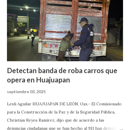
originaron que el edil perdiera la vida en el lugar. Además,
el presidente municipal el 6 de mayo venía viajando sobre la
carretera Huajuapan-Puebla a la altura del municipio de
Petlalcingo , Puebla, cuando sujetos fuertemente armados
lo bajaron de sus camioneta y los secuestraron con fines de
extorsión, donde le pedían una can...
Detectan banda de roba carros que
opera en Huajuapan
septiembre 03, 2025
Lesli Aguilar HUAJUAPAN DE LEÓN, Oax.- El Comisionado
para la Construcción de la Paz y de la Seguridad Pública,
Christian Reyes Ramírez, dijo que de acuerdo a las
denuncias ciudadanas que se han hecho al 911 han detectado