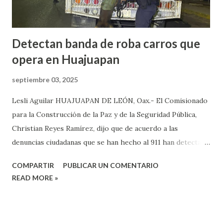
extorsión, donde le pedían una can...
Detectan banda de roba carros que
opera en Huajuapan
septiembre 03, 2025
Lesli Aguilar HUAJUAPAN DE LEÓN, Oax.- El Comisionado
para la Construcción de la Paz y de la Seguridad Pública,
Christian Reyes Ramírez, dijo que de acuerdo a las
denuncias ciudadanas que se han hecho al 911 han detectado
la presencia de bandas del crimen organizado, las cuales, se
COMPARTIR
PUBLICAR UN COMENTARIO
dedican a robar carros y motocicletas, los cuales, operan en
READ MORE »
diferentes puntos de la ciudad de Huajuapan. Reyes Ramírez
dijo que de acuerdo a las denuncias y videos que han sido
difundidos por redes sociales, donde se observan a un