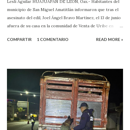
Lesli Aguilar HUAJUAPAN DE LEÓN, Oax.- Habitantes del
municipio de San Miguel Amatitlán informaron que tras el
asesinato del edil, Joel Ángel Bravo Martínez, el 13 de junio
afuera de su casa en la comunidad de Venta de Uribe en
Amatitlán, será el hijo del munícipe Jovani Bravo Cabrera
COMPARTIR
1 COMENTARIO
READ MORE »
el que tome protesta para poder concluir el gobierno
municipal que inició su padre y concluye hasta el 2027. Es de
referir que la mañana del 13 de junio un sujeto armado llegó
al domicilio del edil, antes de que el iniciara su agenda del
día, quien sacó un arma de fuego y disparo contra él, por lo
que las lesiones provocadas por este ataque armado
originaron que el edil perdiera la vida en el lugar. Además,
el presidente municipal el 6 de mayo venía viajando sobre la
carretera Huajuapan-Puebla a la altura del municipio de
Petlalcingo , Puebla, cuando sujetos fuertemente armados
lo bajaron de sus camioneta y los secuestraron con fines de