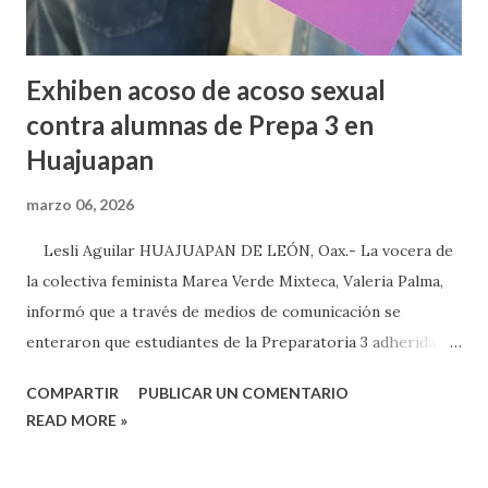
Exhiben acoso de acoso sexual
contra alumnas de Prepa 3 en
Huajuapan
marzo 06, 2026
Lesli Aguilar HUAJUAPAN DE LEÓN, Oax.- La vocera de
la colectiva feminista Marea Verde Mixteca, Valeria Palma,
informó que a través de medios de comunicación se
enteraron que estudiantes de la Preparatoria 3 adherida a
la Universidad Autónoma Benito Juárez (UABJO) habían
COMPARTIR
PUBLICAR UN COMENTARIO
colocado un tendedero de denuncias por el tema de acoso
READ MORE »
sexual por partes de profesores dentro de la institución,
en el marco del día Internacional de la Mujer, por lo que el