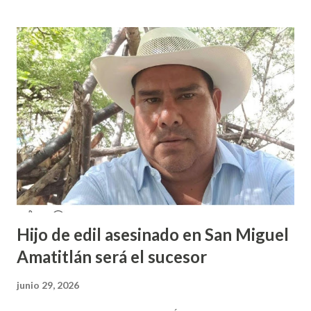
caso fue exhibido. En este sentido, informó que a través de
sus redes sociales decidieron anunciar que integrantes de
la colectiva acudieron a la Prepa 3 a recibir las denuncias de
acosos sexual por parte de sus profesores sin que las
autoridades educativas hicieran nada. Valeria Palma informó
que durante los 5 años que llevan realizando la marcha
feminista la Escuela Preparatoria 3 es una de las escuelas
que más denuncias recibe por tema de acosos sexual, por lo
que decidieron acudir a la institución y acuerpar a las e...
Hijo de edil asesinado en San Miguel
Amatitlán será el sucesor
junio 29, 2026