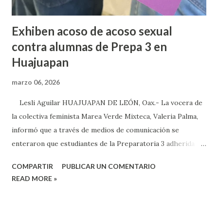
Exhiben acoso de acoso sexual
contra alumnas de Prepa 3 en
Huajuapan
marzo 06, 2026
Lesli Aguilar HUAJUAPAN DE LEÓN, Oax.- La vocera de
la colectiva feminista Marea Verde Mixteca, Valeria Palma,
informó que a través de medios de comunicación se
enteraron que estudiantes de la Preparatoria 3 adherida a
la Universidad Autónoma Benito Juárez (UABJO) habían
COMPARTIR
PUBLICAR UN COMENTARIO
colocado un tendedero de denuncias por el tema de acoso
READ MORE »
sexual por partes de profesores dentro de la institución,
en el marco del día Internacional de la Mujer, por lo que el
caso fue exhibido. En este sentido, informó que a través de