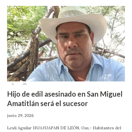
sus redes sociales decidieron anunciar que integrantes de
la colectiva acudieron a la Prepa 3 a recibir las denuncias de
acosos sexual por parte de sus profesores sin que las
autoridades educativas hicieran nada. Valeria Palma informó
que durante los 5 años que llevan realizando la marcha
feminista la Escuela Preparatoria 3 es una de las escuelas
que más denuncias recibe por tema de acosos sexual, por lo
que decidieron acudir a la institución y acuerpar a las e...
Hijo de edil asesinado en San Miguel
Amatitlán será el sucesor
junio 29, 2026
Lesli Aguilar HUAJUAPAN DE LEÓN, Oax.- Habitantes del