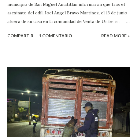
municipio de San Miguel Amatitlán informaron que tras el
asesinato del edil, Joel Ángel Bravo Martínez, el 13 de junio
afuera de su casa en la comunidad de Venta de Uribe en
Amatitlán, será el hijo del munícipe Jovani Bravo Cabrera
COMPARTIR
1 COMENTARIO
READ MORE »
el que tome protesta para poder concluir el gobierno
municipal que inició su padre y concluye hasta el 2027. Es de
referir que la mañana del 13 de junio un sujeto armado llegó
al domicilio del edil, antes de que el iniciara su agenda del
día, quien sacó un arma de fuego y disparo contra él, por lo
que las lesiones provocadas por este ataque armado
originaron que el edil perdiera la vida en el lugar. Además,
el presidente municipal el 6 de mayo venía viajando sobre la
carretera Huajuapan-Puebla a la altura del municipio de
Petlalcingo , Puebla, cuando sujetos fuertemente armados
lo bajaron de sus camioneta y los secuestraron con fines de
extorsión, donde le pedían una can...