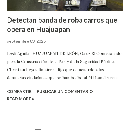
Detectan banda de roba carros que
opera en Huajuapan
septiembre 03, 2025
Lesli Aguilar HUAJUAPAN DE LEÓN, Oax.- El Comisionado
para la Construcción de la Paz y de la Seguridad Pública,
Christian Reyes Ramírez, dijo que de acuerdo a las
denuncias ciudadanas que se han hecho al 911 han detectado
la presencia de bandas del crimen organizado, las cuales, se
COMPARTIR
PUBLICAR UN COMENTARIO
dedican a robar carros y motocicletas, los cuales, operan en
READ MORE »
diferentes puntos de la ciudad de Huajuapan. Reyes Ramírez
dijo que de acuerdo a las denuncias y videos que han sido
difundidos por redes sociales, donde se observan a un
grupo de personas que se dedican a robar motocicletas y