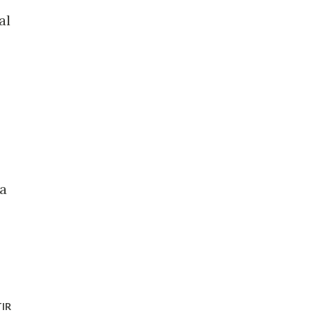
al
la
IR