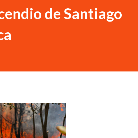
cendio de Santiago
ca