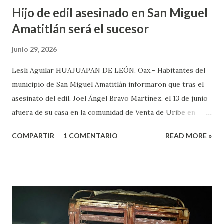
Hijo de edil asesinado en San Miguel
Amatitlán será el sucesor
junio 29, 2026
Lesli Aguilar HUAJUAPAN DE LEÓN, Oax.- Habitantes del
municipio de San Miguel Amatitlán informaron que tras el
asesinato del edil, Joel Ángel Bravo Martínez, el 13 de junio
afuera de su casa en la comunidad de Venta de Uribe en
Amatitlán, será el hijo del munícipe Jovani Bravo Cabrera
COMPARTIR
1 COMENTARIO
READ MORE »
el que tome protesta para poder concluir el gobierno
municipal que inició su padre y concluye hasta el 2027. Es de
referir que la mañana del 13 de junio un sujeto armado llegó
al domicilio del edil, antes de que el iniciara su agenda del
día, quien sacó un arma de fuego y disparo contra él, por lo
que las lesiones provocadas por este ataque armado