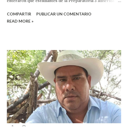
enteraron que estudiantes de la Preparatoria 3 adherida a
la Universidad Autónoma Benito Juárez (UABJO) habían
COMPARTIR
PUBLICAR UN COMENTARIO
colocado un tendedero de denuncias por el tema de acoso
READ MORE »
sexual por partes de profesores dentro de la institución,
en el marco del día Internacional de la Mujer, por lo que el
caso fue exhibido. En este sentido, informó que a través de
sus redes sociales decidieron anunciar que integrantes de
la colectiva acudieron a la Prepa 3 a recibir las denuncias de
acosos sexual por parte de sus profesores sin que las
autoridades educativas hicieran nada. Valeria Palma informó
que durante los 5 años que llevan realizando la marcha
feminista la Escuela Preparatoria 3 es una de las escuelas
que más denuncias recibe por tema de acosos sexual, por lo
que decidieron acudir a la institución y acuerpar a las e...