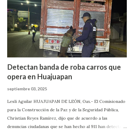
originaron que el edil perdiera la vida en el lugar. Además,
el presidente municipal el 6 de mayo venía viajando sobre la
carretera Huajuapan-Puebla a la altura del municipio de
Petlalcingo , Puebla, cuando sujetos fuertemente armados
lo bajaron de sus camioneta y los secuestraron con fines de
extorsión, donde le pedían una can...
Detectan banda de roba carros que
opera en Huajuapan
septiembre 03, 2025
Lesli Aguilar HUAJUAPAN DE LEÓN, Oax.- El Comisionado
para la Construcción de la Paz y de la Seguridad Pública,
Christian Reyes Ramírez, dijo que de acuerdo a las
denuncias ciudadanas que se han hecho al 911 han detectado