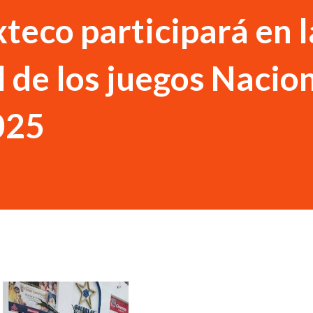
teco participará en l
l de los juegos Nacio
025