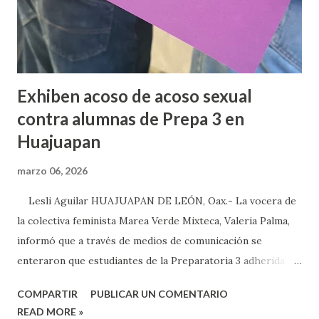
Exhiben acoso de acoso sexual
contra alumnas de Prepa 3 en
Huajuapan
marzo 06, 2026
Lesli Aguilar HUAJUAPAN DE LEÓN, Oax.- La vocera de
la colectiva feminista Marea Verde Mixteca, Valeria Palma,
informó que a través de medios de comunicación se
enteraron que estudiantes de la Preparatoria 3 adherida a
la Universidad Autónoma Benito Juárez (UABJO) habían
COMPARTIR
PUBLICAR UN COMENTARIO
colocado un tendedero de denuncias por el tema de acoso
READ MORE »