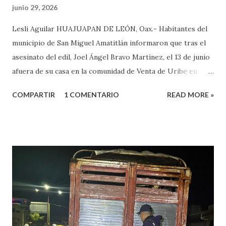
junio 29, 2026
Lesli Aguilar HUAJUAPAN DE LEÓN, Oax.- Habitantes del
municipio de San Miguel Amatitlán informaron que tras el
asesinato del edil, Joel Ángel Bravo Martínez, el 13 de junio
afuera de su casa en la comunidad de Venta de Uribe en
Amatitlán, será el hijo del munícipe Jovani Bravo Cabrera
COMPARTIR
1 COMENTARIO
READ MORE »
el que tome protesta para poder concluir el gobierno
municipal que inició su padre y concluye hasta el 2027. Es de
referir que la mañana del 13 de junio un sujeto armado llegó
al domicilio del edil, antes de que el iniciara su agenda del
día, quien sacó un arma de fuego y disparo contra él, por lo
que las lesiones provocadas por este ataque armado
originaron que el edil perdiera la vida en el lugar. Además,
el presidente municipal el 6 de mayo venía viajando sobre la
carretera Huajuapan-Puebla a la altura del municipio de