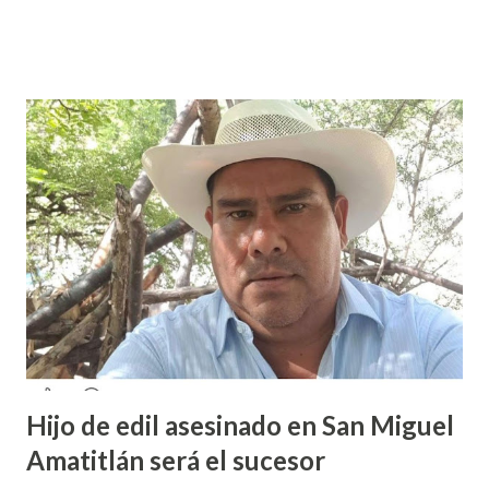
sexual por partes de profesores dentro de la institución,
en el marco del día Internacional de la Mujer, por lo que el
caso fue exhibido. En este sentido, informó que a través de
sus redes sociales decidieron anunciar que integrantes de
la colectiva acudieron a la Prepa 3 a recibir las denuncias de
acosos sexual por parte de sus profesores sin que las
autoridades educativas hicieran nada. Valeria Palma informó
que durante los 5 años que llevan realizando la marcha
feminista la Escuela Preparatoria 3 es una de las escuelas
que más denuncias recibe por tema de acosos sexual, por lo
que decidieron acudir a la institución y acuerpar a las e...
Hijo de edil asesinado en San Miguel
Amatitlán será el sucesor