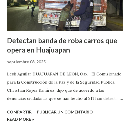
Petlalcingo , Puebla, cuando sujetos fuertemente armados
lo bajaron de sus camioneta y los secuestraron con fines de
extorsión, donde le pedían una can...
Detectan banda de roba carros que
opera en Huajuapan
septiembre 03, 2025
Lesli Aguilar HUAJUAPAN DE LEÓN, Oax.- El Comisionado
para la Construcción de la Paz y de la Seguridad Pública,
Christian Reyes Ramírez, dijo que de acuerdo a las
denuncias ciudadanas que se han hecho al 911 han detectado
la presencia de bandas del crimen organizado, las cuales, se
COMPARTIR
PUBLICAR UN COMENTARIO
dedican a robar carros y motocicletas, los cuales, operan en
READ MORE »
diferentes puntos de la ciudad de Huajuapan. Reyes Ramírez