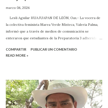
marzo 06, 2026
Lesli Aguilar HUAJUAPAN DE LEÓN, Oax.- La vocera de
la colectiva feminista Marea Verde Mixteca, Valeria Palma,
informó que a través de medios de comunicación se
enteraron que estudiantes de la Preparatoria 3 adherida a
la Universidad Autónoma Benito Juárez (UABJO) habían
COMPARTIR
PUBLICAR UN COMENTARIO
colocado un tendedero de denuncias por el tema de acoso
READ MORE »
sexual por partes de profesores dentro de la institución,
en el marco del día Internacional de la Mujer, por lo que el
caso fue exhibido. En este sentido, informó que a través de
sus redes sociales decidieron anunciar que integrantes de
la colectiva acudieron a la Prepa 3 a recibir las denuncias de
acosos sexual por parte de sus profesores sin que las
autoridades educativas hicieran nada. Valeria Palma informó
que durante los 5 años que llevan realizando la marcha