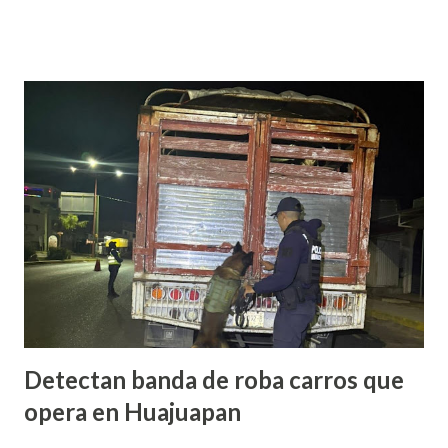
municipal que inició su padre y concluye hasta el 2027. Es de
referir que la mañana del 13 de junio un sujeto armado llegó
al domicilio del edil, antes de que el iniciara su agenda del
día, quien sacó un arma de fuego y disparo contra él, por lo
que las lesiones provocadas por este ataque armado
originaron que el edil perdiera la vida en el lugar. Además,
el presidente municipal el 6 de mayo venía viajando sobre la
carretera Huajuapan-Puebla a la altura del municipio de
Petlalcingo , Puebla, cuando sujetos fuertemente armados
lo bajaron de sus camioneta y los secuestraron con fines de
extorsión, donde le pedían una can...
Detectan banda de roba carros que
opera en Huajuapan