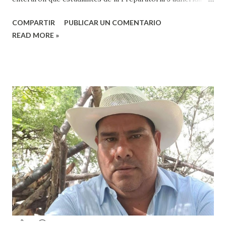
la Universidad Autónoma Benito Juárez (UABJO) habían
COMPARTIR
PUBLICAR UN COMENTARIO
colocado un tendedero de denuncias por el tema de acoso
READ MORE »
sexual por partes de profesores dentro de la institución,
en el marco del día Internacional de la Mujer, por lo que el
caso fue exhibido. En este sentido, informó que a través de
sus redes sociales decidieron anunciar que integrantes de
la colectiva acudieron a la Prepa 3 a recibir las denuncias de
acosos sexual por parte de sus profesores sin que las
autoridades educativas hicieran nada. Valeria Palma informó
que durante los 5 años que llevan realizando la marcha
feminista la Escuela Preparatoria 3 es una de las escuelas
que más denuncias recibe por tema de acosos sexual, por lo
que decidieron acudir a la institución y acuerpar a las e...