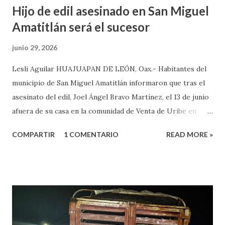
Hijo de edil asesinado en San Miguel
Amatitlán será el sucesor
junio 29, 2026
Lesli Aguilar HUAJUAPAN DE LEÓN, Oax.- Habitantes del
municipio de San Miguel Amatitlán informaron que tras el
asesinato del edil, Joel Ángel Bravo Martínez, el 13 de junio
afuera de su casa en la comunidad de Venta de Uribe en
Amatitlán, será el hijo del munícipe Jovani Bravo Cabrera
COMPARTIR
1 COMENTARIO
READ MORE »
el que tome protesta para poder concluir el gobierno
municipal que inició su padre y concluye hasta el 2027. Es de
referir que la mañana del 13 de junio un sujeto armado llegó
al domicilio del edil, antes de que el iniciara su agenda del
día, quien sacó un arma de fuego y disparo contra él, por lo
que las lesiones provocadas por este ataque armado
originaron que el edil perdiera la vida en el lugar. Además,