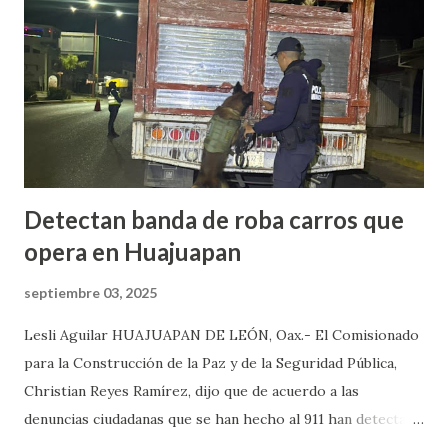
el presidente municipal el 6 de mayo venía viajando sobre la
carretera Huajuapan-Puebla a la altura del municipio de
Petlalcingo , Puebla, cuando sujetos fuertemente armados
lo bajaron de sus camioneta y los secuestraron con fines de
extorsión, donde le pedían una can...
Detectan banda de roba carros que
opera en Huajuapan
septiembre 03, 2025
Lesli Aguilar HUAJUAPAN DE LEÓN, Oax.- El Comisionado
para la Construcción de la Paz y de la Seguridad Pública,
Christian Reyes Ramírez, dijo que de acuerdo a las
denuncias ciudadanas que se han hecho al 911 han detectado
la presencia de bandas del crimen organizado, las cuales, se