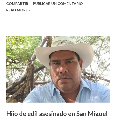
COMPARTIR
PUBLICAR UN COMENTARIO
colocado un tendedero de denuncias por el tema de acoso
READ MORE »
sexual por partes de profesores dentro de la institución,
en el marco del día Internacional de la Mujer, por lo que el
caso fue exhibido. En este sentido, informó que a través de
sus redes sociales decidieron anunciar que integrantes de
la colectiva acudieron a la Prepa 3 a recibir las denuncias de
acosos sexual por parte de sus profesores sin que las
autoridades educativas hicieran nada. Valeria Palma informó
que durante los 5 años que llevan realizando la marcha
feminista la Escuela Preparatoria 3 es una de las escuelas
que más denuncias recibe por tema de acosos sexual, por lo
que decidieron acudir a la institución y acuerpar a las e...
Hijo de edil asesinado en San Miguel