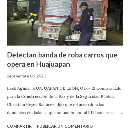
carretera Huajuapan-Puebla a la altura del municipio de
Petlalcingo , Puebla, cuando sujetos fuertemente armados
lo bajaron de sus camioneta y los secuestraron con fines de
extorsión, donde le pedían una can...
Detectan banda de roba carros que
opera en Huajuapan
septiembre 03, 2025
Lesli Aguilar HUAJUAPAN DE LEÓN, Oax.- El Comisionado
para la Construcción de la Paz y de la Seguridad Pública,
Christian Reyes Ramírez, dijo que de acuerdo a las
denuncias ciudadanas que se han hecho al 911 han detectado
la presencia de bandas del crimen organizado, las cuales, se
COMPARTIR
PUBLICAR UN COMENTARIO
dedican a robar carros y motocicletas, los cuales, operan en