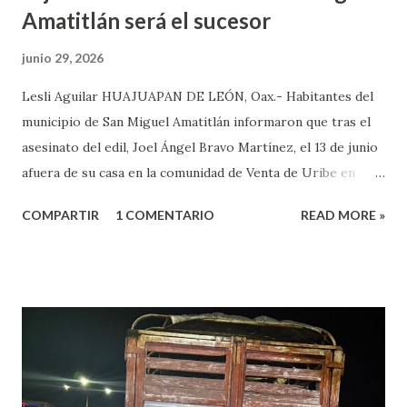
Amatitlán será el sucesor
junio 29, 2026
Lesli Aguilar HUAJUAPAN DE LEÓN, Oax.- Habitantes del
municipio de San Miguel Amatitlán informaron que tras el
asesinato del edil, Joel Ángel Bravo Martínez, el 13 de junio
afuera de su casa en la comunidad de Venta de Uribe en
Amatitlán, será el hijo del munícipe Jovani Bravo Cabrera
COMPARTIR
1 COMENTARIO
READ MORE »
el que tome protesta para poder concluir el gobierno
municipal que inició su padre y concluye hasta el 2027. Es de
referir que la mañana del 13 de junio un sujeto armado llegó
al domicilio del edil, antes de que el iniciara su agenda del
día, quien sacó un arma de fuego y disparo contra él, por lo
que las lesiones provocadas por este ataque armado
originaron que el edil perdiera la vida en el lugar. Además,
el presidente municipal el 6 de mayo venía viajando sobre la