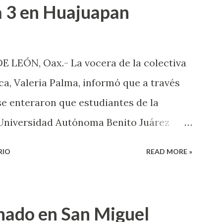
a 3 en Huajuapan
LEÓN, Oax.- La vocera de la colectiva
a, Valeria Palma, informó que a través
e enteraron que estudiantes de la
 Universidad Autónoma Benito Juárez
tendedero de denuncias por el tema de
RIO
READ MORE »
ofesores dentro de la institución, en el
e la Mujer, por lo que el caso fue
formó que a través de sus redes sociales
inado en San Miguel
rantes de la colectiva acudieron a la