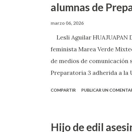
alumnas de Prep
marzo 06, 2026
Lesli Aguilar HUAJUAPAN DE 
feminista Marea Verde Mixtec
de medios de comunicación s
Preparatoria 3 adherida a la
(UABJO) habían colocado un 
COMPARTIR
PUBLICAR UN COMENTA
acoso sexual por partes de pr
marco del día Internacional d
exhibido. En este sentido, in
Hijo de edil ases
decidieron anunciar que integ