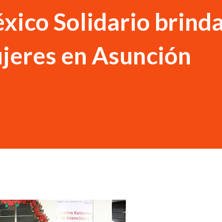
xico Solidario brind
ujeres en Asunción