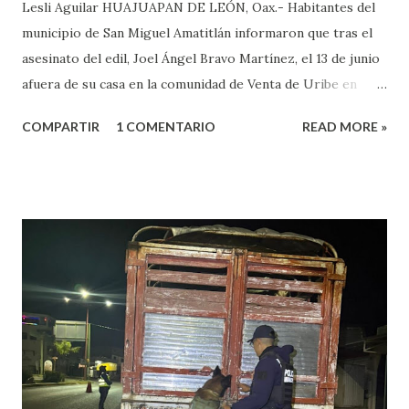
Lesli Aguilar HUAJUAPAN DE LEÓN, Oax.- Habitantes del
municipio de San Miguel Amatitlán informaron que tras el
asesinato del edil, Joel Ángel Bravo Martínez, el 13 de junio
afuera de su casa en la comunidad de Venta de Uribe en
Amatitlán, será el hijo del munícipe Jovani Bravo Cabrera
COMPARTIR
1 COMENTARIO
READ MORE »
el que tome protesta para poder concluir el gobierno
municipal que inició su padre y concluye hasta el 2027. Es de
referir que la mañana del 13 de junio un sujeto armado llegó
al domicilio del edil, antes de que el iniciara su agenda del
día, quien sacó un arma de fuego y disparo contra él, por lo
que las lesiones provocadas por este ataque armado
originaron que el edil perdiera la vida en el lugar. Además,
el presidente municipal el 6 de mayo venía viajando sobre la
carretera Huajuapan-Puebla a la altura del municipio de
Petlalcingo , Puebla, cuando sujetos fuertemente armados
lo bajaron de sus camioneta y los secuestraron con fines de