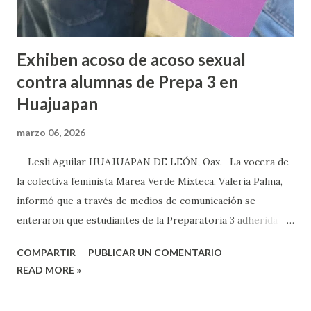
Exhiben acoso de acoso sexual
contra alumnas de Prepa 3 en
Huajuapan
marzo 06, 2026
Lesli Aguilar HUAJUAPAN DE LEÓN, Oax.- La vocera de
la colectiva feminista Marea Verde Mixteca, Valeria Palma,
informó que a través de medios de comunicación se
enteraron que estudiantes de la Preparatoria 3 adherida a
la Universidad Autónoma Benito Juárez (UABJO) habían
COMPARTIR
PUBLICAR UN COMENTARIO
colocado un tendedero de denuncias por el tema de acoso
READ MORE »
sexual por partes de profesores dentro de la institución,
en el marco del día Internacional de la Mujer, por lo que el