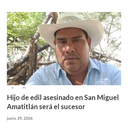
caso fue exhibido. En este sentido, informó que a través de
sus redes sociales decidieron anunciar que integrantes de
la colectiva acudieron a la Prepa 3 a recibir las denuncias de
acosos sexual por parte de sus profesores sin que las
autoridades educativas hicieran nada. Valeria Palma informó
que durante los 5 años que llevan realizando la marcha
feminista la Escuela Preparatoria 3 es una de las escuelas
que más denuncias recibe por tema de acosos sexual, por lo
que decidieron acudir a la institución y acuerpar a las e...
Hijo de edil asesinado en San Miguel
Amatitlán será el sucesor
junio 29, 2026