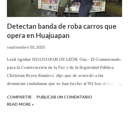
extorsión, donde le pedían una can...
Detectan banda de roba carros que
opera en Huajuapan
septiembre 03, 2025
Lesli Aguilar HUAJUAPAN DE LEÓN, Oax.- El Comisionado
para la Construcción de la Paz y de la Seguridad Pública,
Christian Reyes Ramírez, dijo que de acuerdo a las
denuncias ciudadanas que se han hecho al 911 han detectado
la presencia de bandas del crimen organizado, las cuales, se
COMPARTIR
PUBLICAR UN COMENTARIO
dedican a robar carros y motocicletas, los cuales, operan en
READ MORE »
diferentes puntos de la ciudad de Huajuapan. Reyes Ramírez
dijo que de acuerdo a las denuncias y videos que han sido
difundidos por redes sociales, donde se observan a un