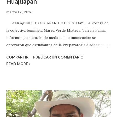
Huajuapan
marzo 06, 2026
Lesli Aguilar HUAJUAPAN DE LEÓN, Oax.- La vocera de
la colectiva feminista Marea Verde Mixteca, Valeria Palma,
informó que a través de medios de comunicación se
enteraron que estudiantes de la Preparatoria 3 adherida a
la Universidad Autónoma Benito Juárez (UABJO) habían
COMPARTIR
PUBLICAR UN COMENTARIO
colocado un tendedero de denuncias por el tema de acoso
READ MORE »
sexual por partes de profesores dentro de la institución,
en el marco del día Internacional de la Mujer, por lo que el
caso fue exhibido. En este sentido, informó que a través de
sus redes sociales decidieron anunciar que integrantes de
la colectiva acudieron a la Prepa 3 a recibir las denuncias de
acosos sexual por parte de sus profesores sin que las
autoridades educativas hicieran nada. Valeria Palma informó