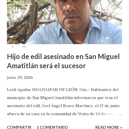
que durante los 5 años que llevan realizando la marcha
feminista la Escuela Preparatoria 3 es una de las escuelas
que más denuncias recibe por tema de acosos sexual, por lo
que decidieron acudir a la institución y acuerpar a las e...
Hijo de edil asesinado en San Miguel
Amatitlán será el sucesor
junio 29, 2026
Lesli Aguilar HUAJUAPAN DE LEÓN, Oax.- Habitantes del
municipio de San Miguel Amatitlán informaron que tras el
asesinato del edil, Joel Ángel Bravo Martínez, el 13 de junio
afuera de su casa en la comunidad de Venta de Uribe en
Amatitlán, será el hijo del munícipe Jovani Bravo Cabrera
COMPARTIR
1 COMENTARIO
READ MORE »