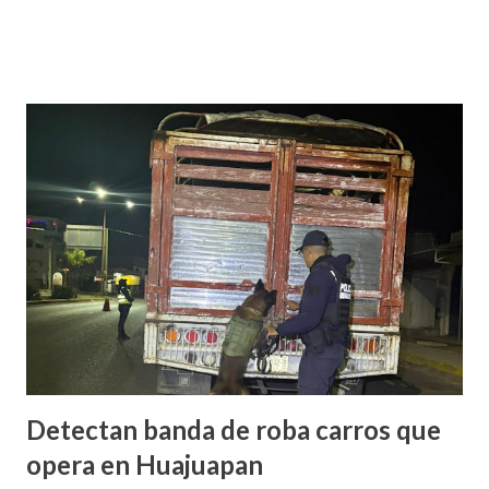
el que tome protesta para poder concluir el gobierno
municipal que inició su padre y concluye hasta el 2027. Es de
referir que la mañana del 13 de junio un sujeto armado llegó
al domicilio del edil, antes de que el iniciara su agenda del
día, quien sacó un arma de fuego y disparo contra él, por lo
que las lesiones provocadas por este ataque armado
originaron que el edil perdiera la vida en el lugar. Además,
el presidente municipal el 6 de mayo venía viajando sobre la
carretera Huajuapan-Puebla a la altura del municipio de
Petlalcingo , Puebla, cuando sujetos fuertemente armados
lo bajaron de sus camioneta y los secuestraron con fines de
extorsión, donde le pedían una can...
Detectan banda de roba carros que
opera en Huajuapan