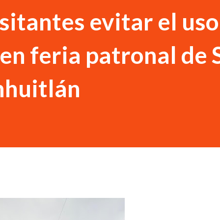
isitantes evitar el uso
en feria patronal de 
huitlán