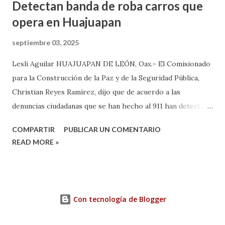
Detectan banda de roba carros que
opera en Huajuapan
septiembre 03, 2025
Lesli Aguilar HUAJUAPAN DE LEÓN, Oax.- El Comisionado
para la Construcción de la Paz y de la Seguridad Pública,
Christian Reyes Ramírez, dijo que de acuerdo a las
denuncias ciudadanas que se han hecho al 911 han detectado
la presencia de bandas del crimen organizado, las cuales, se
COMPARTIR
PUBLICAR UN COMENTARIO
dedican a robar carros y motocicletas, los cuales, operan en
READ MORE »
diferentes puntos de la ciudad de Huajuapan. Reyes Ramírez
dijo que de acuerdo a las denuncias y videos que han sido
difundidos por redes sociales, donde se observan a un
grupo de personas que se dedican a robar motocicletas y
Con tecnología de Blogger
vehículos, los cuales llegan en unidades de motor y después
del hecho delictivo se suben a la unidad de motor robada y