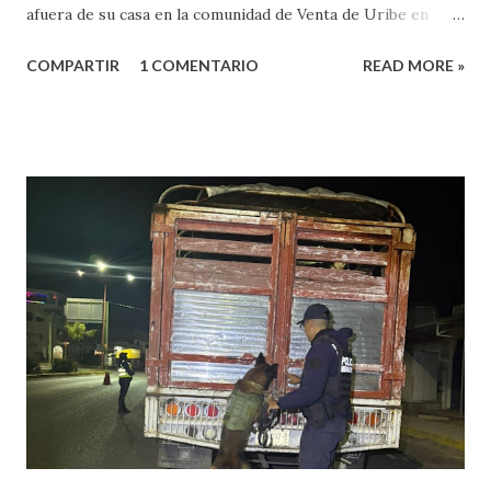
afuera de su casa en la comunidad de Venta de Uribe en
Amatitlán, será el hijo del munícipe Jovani Bravo Cabrera
COMPARTIR
1 COMENTARIO
READ MORE »
el que tome protesta para poder concluir el gobierno
municipal que inició su padre y concluye hasta el 2027. Es de
referir que la mañana del 13 de junio un sujeto armado llegó
al domicilio del edil, antes de que el iniciara su agenda del
día, quien sacó un arma de fuego y disparo contra él, por lo
que las lesiones provocadas por este ataque armado
originaron que el edil perdiera la vida en el lugar. Además,
el presidente municipal el 6 de mayo venía viajando sobre la
carretera Huajuapan-Puebla a la altura del municipio de
Petlalcingo , Puebla, cuando sujetos fuertemente armados
lo bajaron de sus camioneta y los secuestraron con fines de
extorsión, donde le pedían una can...