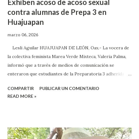
Exhiben acoso de acoso sexual
contra alumnas de Prepa 3 en
Huajuapan
marzo 06, 2026
Lesli Aguilar HUAJUAPAN DE LEÓN, Oax.- La vocera de
la colectiva feminista Marea Verde Mixteca, Valeria Palma,
informó que a través de medios de comunicación se
enteraron que estudiantes de la Preparatoria 3 adherida a
la Universidad Autónoma Benito Juárez (UABJO) habían
COMPARTIR
PUBLICAR UN COMENTARIO
colocado un tendedero de denuncias por el tema de acoso
READ MORE »
sexual por partes de profesores dentro de la institución,
en el marco del día Internacional de la Mujer, por lo que el
caso fue exhibido. En este sentido, informó que a través de
sus redes sociales decidieron anunciar que integrantes de
la colectiva acudieron a la Prepa 3 a recibir las denuncias de