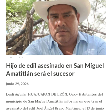
acosos sexual por parte de sus profesores sin que las
autoridades educativas hicieran nada. Valeria Palma informó
que durante los 5 años que llevan realizando la marcha
feminista la Escuela Preparatoria 3 es una de las escuelas
que más denuncias recibe por tema de acosos sexual, por lo
que decidieron acudir a la institución y acuerpar a las e...
Hijo de edil asesinado en San Miguel
Amatitlán será el sucesor
junio 29, 2026
Lesli Aguilar HUAJUAPAN DE LEÓN, Oax.- Habitantes del
municipio de San Miguel Amatitlán informaron que tras el
asesinato del edil, Joel Ángel Bravo Martínez, el 13 de junio