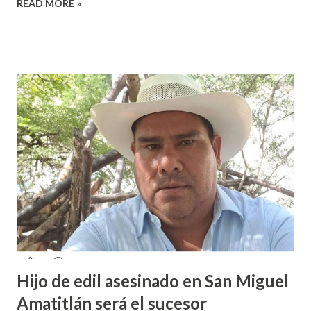
READ MORE »
sexual por partes de profesores dentro de la institución,
en el marco del día Internacional de la Mujer, por lo que el
caso fue exhibido. En este sentido, informó que a través de
sus redes sociales decidieron anunciar que integrantes de
la colectiva acudieron a la Prepa 3 a recibir las denuncias de
acosos sexual por parte de sus profesores sin que las
autoridades educativas hicieran nada. Valeria Palma informó
que durante los 5 años que llevan realizando la marcha
feminista la Escuela Preparatoria 3 es una de las escuelas
que más denuncias recibe por tema de acosos sexual, por lo
que decidieron acudir a la institución y acuerpar a las e...
Hijo de edil asesinado en San Miguel
Amatitlán será el sucesor