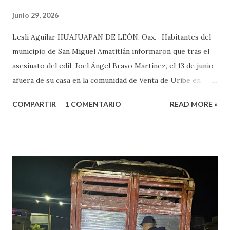
junio 29, 2026
Lesli Aguilar HUAJUAPAN DE LEÓN, Oax.- Habitantes del
municipio de San Miguel Amatitlán informaron que tras el
asesinato del edil, Joel Ángel Bravo Martínez, el 13 de junio
afuera de su casa en la comunidad de Venta de Uribe en
Amatitlán, será el hijo del munícipe Jovani Bravo Cabrera
COMPARTIR
1 COMENTARIO
READ MORE »
el que tome protesta para poder concluir el gobierno
municipal que inició su padre y concluye hasta el 2027. Es de
referir que la mañana del 13 de junio un sujeto armado llegó
al domicilio del edil, antes de que el iniciara su agenda del
día, quien sacó un arma de fuego y disparo contra él, por lo
que las lesiones provocadas por este ataque armado
originaron que el edil perdiera la vida en el lugar. Además,
el presidente municipal el 6 de mayo venía viajando sobre la
carretera Huajuapan-Puebla a la altura del municipio de