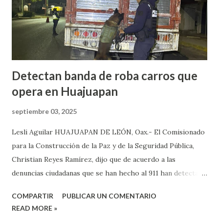
Petlalcingo , Puebla, cuando sujetos fuertemente armados
lo bajaron de sus camioneta y los secuestraron con fines de
extorsión, donde le pedían una can...
Detectan banda de roba carros que
opera en Huajuapan
septiembre 03, 2025
Lesli Aguilar HUAJUAPAN DE LEÓN, Oax.- El Comisionado
para la Construcción de la Paz y de la Seguridad Pública,
Christian Reyes Ramírez, dijo que de acuerdo a las
denuncias ciudadanas que se han hecho al 911 han detectado
la presencia de bandas del crimen organizado, las cuales, se
COMPARTIR
PUBLICAR UN COMENTARIO
dedican a robar carros y motocicletas, los cuales, operan en
READ MORE »
diferentes puntos de la ciudad de Huajuapan. Reyes Ramírez