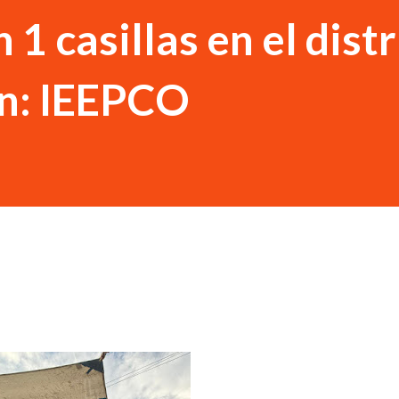
 1 casillas en el dist
n: IEEPCO