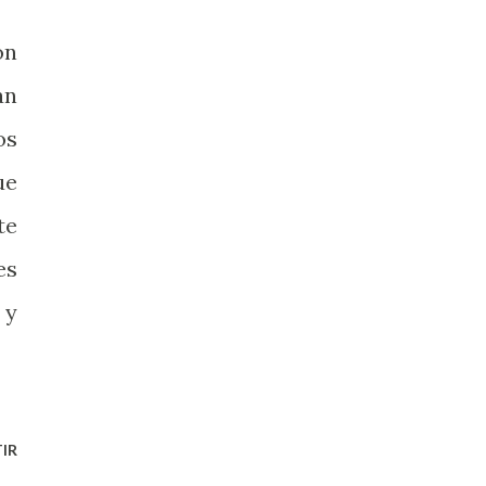
ón
an
os
ue
te
es
y
IR