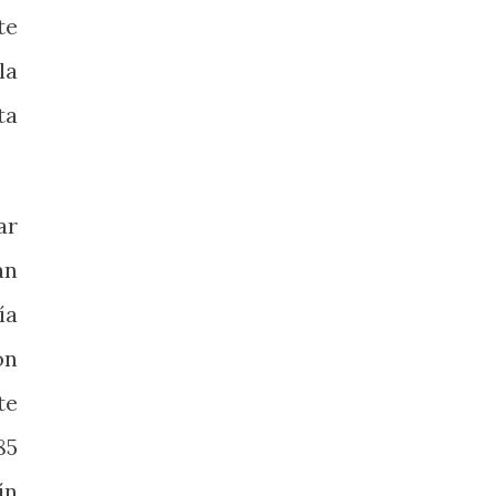
te
la
ta
ar
án
ía
on
te
85
ín