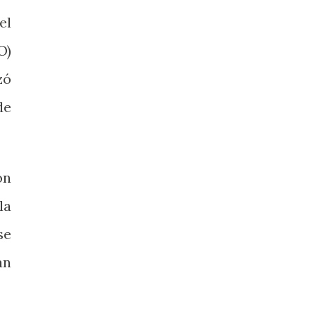
el
O)
zó
de
ón
la
se
an