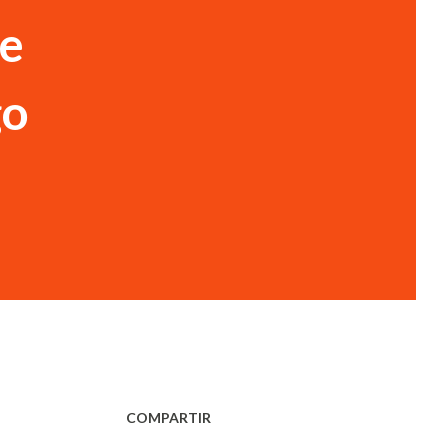
de
go
COMPARTIR