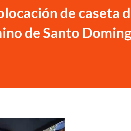
locación de caseta 
mino de Santo Domin