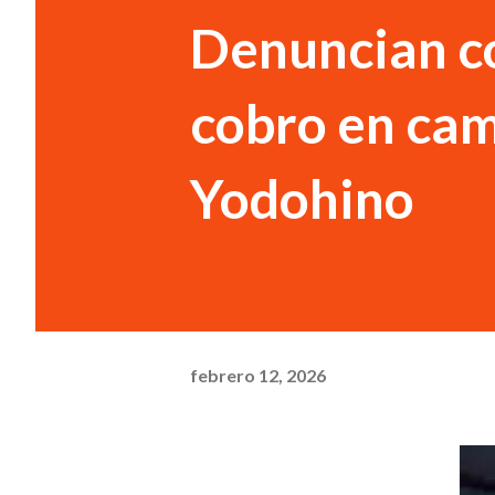
Denuncian co
cobro en ca
Yodohino
febrero 12, 2026