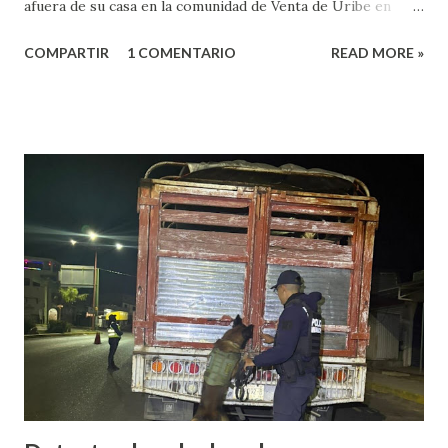
afuera de su casa en la comunidad de Venta de Uribe en
Amatitlán, será el hijo del munícipe Jovani Bravo Cabrera
COMPARTIR
1 COMENTARIO
READ MORE »
el que tome protesta para poder concluir el gobierno
municipal que inició su padre y concluye hasta el 2027. Es de
referir que la mañana del 13 de junio un sujeto armado llegó
al domicilio del edil, antes de que el iniciara su agenda del
día, quien sacó un arma de fuego y disparo contra él, por lo
que las lesiones provocadas por este ataque armado
originaron que el edil perdiera la vida en el lugar. Además,
el presidente municipal el 6 de mayo venía viajando sobre la
carretera Huajuapan-Puebla a la altura del municipio de
Petlalcingo , Puebla, cuando sujetos fuertemente armados
lo bajaron de sus camioneta y los secuestraron con fines de
extorsión, donde le pedían una can...