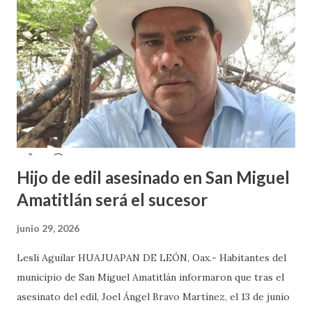
acosos sexual por parte de sus profesores sin que las
autoridades educativas hicieran nada. Valeria Palma informó
que durante los 5 años que llevan realizando la marcha
feminista la Escuela Preparatoria 3 es una de las escuelas
que más denuncias recibe por tema de acosos sexual, por lo
que decidieron acudir a la institución y acuerpar a las e...
Hijo de edil asesinado en San Miguel
Amatitlán será el sucesor
junio 29, 2026
Lesli Aguilar HUAJUAPAN DE LEÓN, Oax.- Habitantes del
municipio de San Miguel Amatitlán informaron que tras el
asesinato del edil, Joel Ángel Bravo Martínez, el 13 de junio