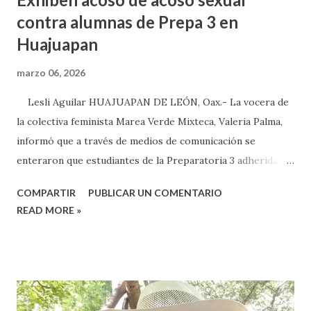
contra alumnas de Prepa 3 en
Huajuapan
marzo 06, 2026
Lesli Aguilar HUAJUAPAN DE LEÓN, Oax.- La vocera de
la colectiva feminista Marea Verde Mixteca, Valeria Palma,
informó que a través de medios de comunicación se
enteraron que estudiantes de la Preparatoria 3 adherida a
la Universidad Autónoma Benito Juárez (UABJO) habían
COMPARTIR
PUBLICAR UN COMENTARIO
colocado un tendedero de denuncias por el tema de acoso
READ MORE »
sexual por partes de profesores dentro de la institución,
en el marco del día Internacional de la Mujer, por lo que el
caso fue exhibido. En este sentido, informó que a través de
sus redes sociales decidieron anunciar que integrantes de
la colectiva acudieron a la Prepa 3 a recibir las denuncias de