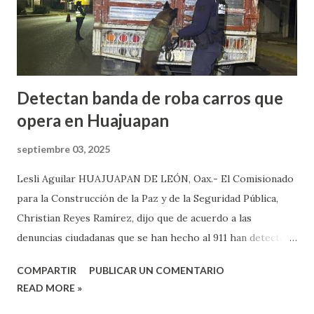
Petlalcingo , Puebla, cuando sujetos fuertemente armados
lo bajaron de sus camioneta y los secuestraron con fines de
extorsión, donde le pedían una can...
Detectan banda de roba carros que
opera en Huajuapan
septiembre 03, 2025
Lesli Aguilar HUAJUAPAN DE LEÓN, Oax.- El Comisionado
para la Construcción de la Paz y de la Seguridad Pública,
Christian Reyes Ramírez, dijo que de acuerdo a las
denuncias ciudadanas que se han hecho al 911 han detectado
la presencia de bandas del crimen organizado, las cuales, se
COMPARTIR
PUBLICAR UN COMENTARIO
dedican a robar carros y motocicletas, los cuales, operan en
READ MORE »
diferentes puntos de la ciudad de Huajuapan. Reyes Ramírez