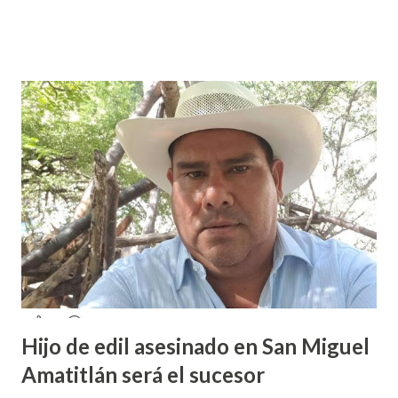
sexual por partes de profesores dentro de la institución,
en el marco del día Internacional de la Mujer, por lo que el
caso fue exhibido. En este sentido, informó que a través de
sus redes sociales decidieron anunciar que integrantes de
la colectiva acudieron a la Prepa 3 a recibir las denuncias de
acosos sexual por parte de sus profesores sin que las
autoridades educativas hicieran nada. Valeria Palma informó
que durante los 5 años que llevan realizando la marcha
feminista la Escuela Preparatoria 3 es una de las escuelas
que más denuncias recibe por tema de acosos sexual, por lo
que decidieron acudir a la institución y acuerpar a las e...
Hijo de edil asesinado en San Miguel
Amatitlán será el sucesor