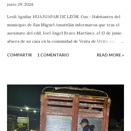
junio 29, 2026
Lesli Aguilar HUAJUAPAN DE LEÓN, Oax.- Habitantes del
municipio de San Miguel Amatitlán informaron que tras el
asesinato del edil, Joel Ángel Bravo Martínez, el 13 de junio
afuera de su casa en la comunidad de Venta de Uribe en
Amatitlán, será el hijo del munícipe Jovani Bravo Cabrera
COMPARTIR
1 COMENTARIO
READ MORE »
el que tome protesta para poder concluir el gobierno
municipal que inició su padre y concluye hasta el 2027. Es de
referir que la mañana del 13 de junio un sujeto armado llegó
al domicilio del edil, antes de que el iniciara su agenda del
día, quien sacó un arma de fuego y disparo contra él, por lo
que las lesiones provocadas por este ataque armado
originaron que el edil perdiera la vida en el lugar. Además,
el presidente municipal el 6 de mayo venía viajando sobre la
carretera Huajuapan-Puebla a la altura del municipio de