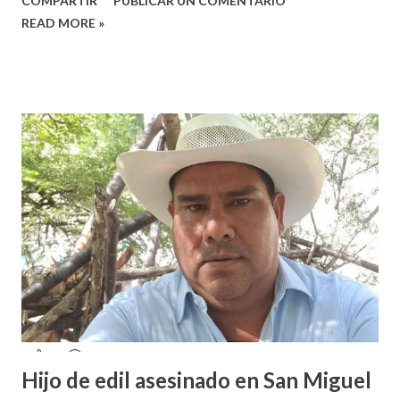
COMPARTIR
PUBLICAR UN COMENTARIO
colocado un tendedero de denuncias por el tema de acoso
READ MORE »
sexual por partes de profesores dentro de la institución,
en el marco del día Internacional de la Mujer, por lo que el
caso fue exhibido. En este sentido, informó que a través de
sus redes sociales decidieron anunciar que integrantes de
la colectiva acudieron a la Prepa 3 a recibir las denuncias de
acosos sexual por parte de sus profesores sin que las
autoridades educativas hicieran nada. Valeria Palma informó
que durante los 5 años que llevan realizando la marcha
feminista la Escuela Preparatoria 3 es una de las escuelas
que más denuncias recibe por tema de acosos sexual, por lo
que decidieron acudir a la institución y acuerpar a las e...
Hijo de edil asesinado en San Miguel