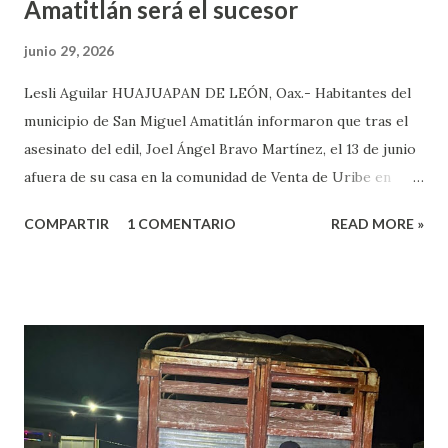
Amatitlán será el sucesor
junio 29, 2026
Lesli Aguilar HUAJUAPAN DE LEÓN, Oax.- Habitantes del
municipio de San Miguel Amatitlán informaron que tras el
asesinato del edil, Joel Ángel Bravo Martínez, el 13 de junio
afuera de su casa en la comunidad de Venta de Uribe en
Amatitlán, será el hijo del munícipe Jovani Bravo Cabrera
COMPARTIR
1 COMENTARIO
READ MORE »
el que tome protesta para poder concluir el gobierno
municipal que inició su padre y concluye hasta el 2027. Es de
referir que la mañana del 13 de junio un sujeto armado llegó
al domicilio del edil, antes de que el iniciara su agenda del
día, quien sacó un arma de fuego y disparo contra él, por lo
que las lesiones provocadas por este ataque armado
originaron que el edil perdiera la vida en el lugar. Además,
el presidente municipal el 6 de mayo venía viajando sobre la