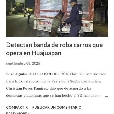
carretera Huajuapan-Puebla a la altura del municipio de
Petlalcingo , Puebla, cuando sujetos fuertemente armados
lo bajaron de sus camioneta y los secuestraron con fines de
extorsión, donde le pedían una can...
Detectan banda de roba carros que
opera en Huajuapan
septiembre 03, 2025
Lesli Aguilar HUAJUAPAN DE LEÓN, Oax.- El Comisionado
para la Construcción de la Paz y de la Seguridad Pública,
Christian Reyes Ramírez, dijo que de acuerdo a las
denuncias ciudadanas que se han hecho al 911 han detectado
la presencia de bandas del crimen organizado, las cuales, se
COMPARTIR
PUBLICAR UN COMENTARIO
dedican a robar carros y motocicletas, los cuales, operan en
READ MORE »